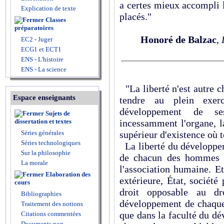
a certes mieux accompli 
Explication de texte
placés."
Classes
préparatoires
Honoré de Balzac
,
EC2 - Juger
ECG1 et ECT1
ENS - L'histoire
ENS - La science
"La liberté n'est autre ch
Espace enseignants
tendre au plein exer
développement de se
Sujets de
dissertation et textes
incessamment l'organe, la
Séries générales
supérieur d'existence où t
Séries technologiques
La liberté du développem
Sur la philosophie
de chacun des hommes e
La morale
l'association humaine. Et
Elaboration des
extérieure, État, société
cours
droit opposable au dro
Bibliographies
développement de chaque 
Traitement des notions
que dans la faculté du d
Citations commentées
Documents non-