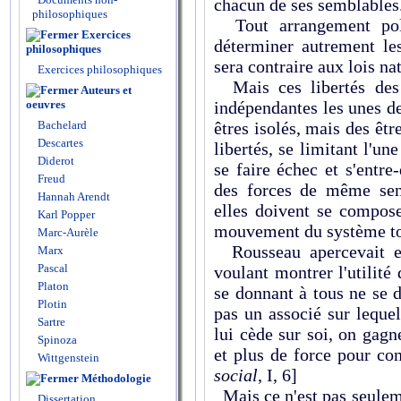
chacun de ses semblables
philosophiques
Tout arrangement poli
Exercices
déterminer autrement le
philosophiques
sera contraire aux lois nat
Exercices philosophiques
Mais ces libertés des 
Auteurs et
oeuvres
indépendantes les unes d
Bachelard
êtres isolés, mais des êtr
Descartes
libertés, se limitant l'une
Diderot
se faire échec et s'entr
Freud
des forces de même sen
Hannah Arendt
elles doivent se compose
Karl Popper
mouvement du système tou
Marc-Aurèle
Rousseau apercevait en
Marx
Pascal
voulant montrer l'utilité 
Platon
se donnant à tous ne se 
Plotin
pas un associé sur leque
Sartre
lui cède sur soi, on gagn
Spinoza
et plus de force pour con
Wittgenstein
social
, I, 6]
Méthodologie
Mais ce n'est pas seulemen
Dissertation