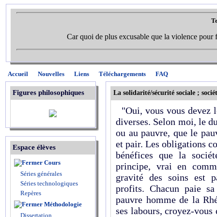
Te
Car quoi de plus excusable que la violence pour f
Accueil
Nouvelles
Liens
Téléchargements
FAQ
Figures philosophiques
La solidarité/sécurité sociale ; socié
"Oui, vous vous devez le
diverses. Selon moi, le duc
ou au pauvre, que le pauv
et pair. Les obligations c
Espace élèves
bénéfices que la socié
Cours
principe, vrai en comm
Séries générales
gravité des soins est p
Séries technologiques
profits. Chacun paie s
Repères
pauvre homme de la Rhét
Méthodologie
ses labours, croyez-vous q
Dissertation