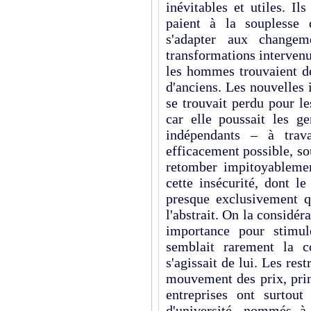
inévitables et utiles. Ils
paient à la souplesse 
s'adapter aux change
transformations intervenu
les hommes trouvaient d
d'anciens. Les nouvelles i
se trouvait perdu pour les
car elle poussait les ge
indépen­dants – à trav
efficacement possible, so
retomber impitoyablemen
cette insécurité, dont le
presque exclusive­ment q
l'abstrait. On la considé
importance pour stimule
semblait rarement la c
s'agissait de lui. Les rest
mouvement des prix, prin­
entreprises ont surtout
d'université, nommés à 