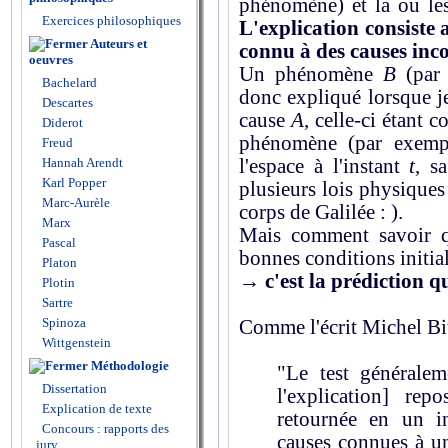
phénomène) et la ou les
Exercices philosophiques
L'explication consiste
Auteurs et
connu à des causes inc
oeuvres
Un phénomène
B
(par 
Bachelard
donc expliqué lorsque je
Descartes
cause
A
, celle-ci étant 
Diderot
phénomène (par exempl
Freud
Hannah Arendt
l'espace à l'instant
t
, s
Karl Popper
plusieurs lois physiques
Marc-Aurèle
corps de Galilée :
).
Marx
Mais comment savoir qu
Pascal
bonnes conditions initial
Platon
→
c'est la prédiction q
Plotin
Sartre
Spinoza
Comme l'écrit Michel Bi
Wittgenstein
Méthodologie
"Le test généralem
Dissertation
l'explication] re
Explication de texte
retournée en un in
Concours : rapports des
causes connues à 
jury