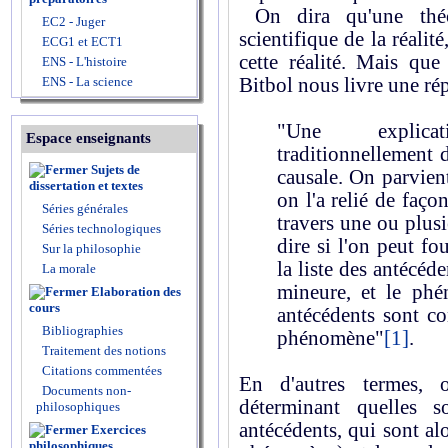
On dira qu'une théor
EC2 - Juger
scientifique de la réalit
ECG1 et ECT1
cette réalité. Mais que
ENS - L'histoire
ENS - La science
Bitbol nous livre une rép
"Une explicat
Espace enseignants
traditionnellement 
Sujets de
causale. On parvien
dissertation et textes
on l'a relié de faç
Séries générales
travers une ou plusie
Séries technologiques
dire si l'on peut f
Sur la philosophie
la liste des antécéd
La morale
mineure, et le ph
Elaboration des
cours
antécédents sont c
Bibliographies
phénomène"
[1]
.
Traitement des notions
Citations commentées
En d'autres termes,
Documents non-
déterminant quelles so
philosophiques
antécédents, qui sont a
Exercices
philosophiques