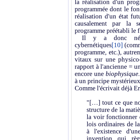
la réalisation d'un p
programmée dont le fonc
réalisation d'un état fut
causalement par la sé
programme préétabli le fa
Il y a donc nécess
cybernétiques
[10]
(comme
programme, etc.), autre
vitaux sur une physico-
rapport à l'ancienne = 
encore une
biophysique
à un principe mystérieux,
Comme l'écrivait déjà E
"[…] tout ce que no
structure de la mati
la voir fonctionner
lois ordinaires de l
à l'existence d'u
invention qui règ