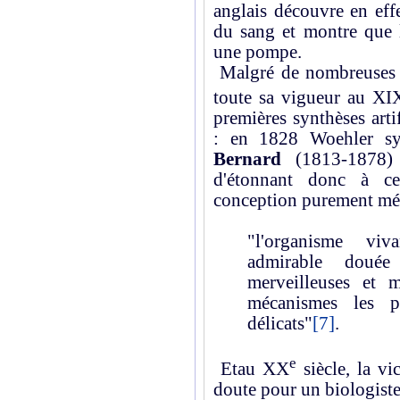
anglais découvre en eff
du sang et montre que 
une pompe.
Malgré de nombreuses a
toute sa vigueur au XI
premières synthèses arti
: en 1828 Woehler sy
Bernard
(1813-1878) 
d'étonnant donc à c
conception purement méca
"l'organisme vi
admirable douée
merveilleuses et m
mécanismes les p
délicats"
[7]
.
e
Etau XX
siècle, la vi
doute pour un biologist