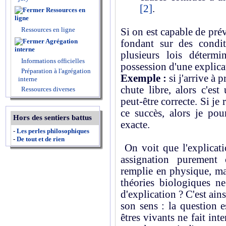
[2]
.
Ressources en
ligne
Ressources en ligne
Si on est capable de pré
Agrégation
fondant sur des condit
interne
plusieurs lois détermi
Informations officielles
possession d'une explic
Préparation à l'agrégation
Exemple :
si j'arrive à 
interne
chute libre, alors c'es
Ressources diverses
peut-être correcte. Si j
ce succès, alors je po
Hors des sentiers battus
exacte.
-
Les perles philosophiques
-
De tout et de rien
On voit que l'explicati
assignation purement 
remplie en physique, mai
théories biologiques ne
d'explication ? C'est ain
son sens : la question e
êtres vivants ne fait int