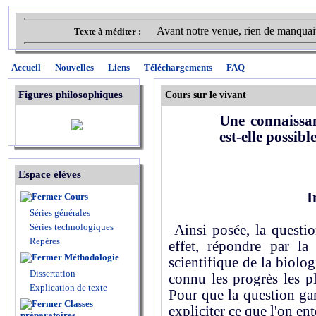
Avant notre venue, rien de manquait
Texte à méditer :
Accueil
Nouvelles
Liens
Téléchargements
FAQ
Figures philosophiques
Cours sur le vivant
Une connaissan
est-elle possibl
Espace élèves
I
Cours
Séries générales
Séries technologiques
Ainsi posée, la questio
Repères
effet, répondre par la 
Méthodologie
scientifique de la biolog
Dissertation
connu les progrès les pl
Explication de texte
Pour que la question gar
Classes
expliciter ce que l'on en
préparatoires