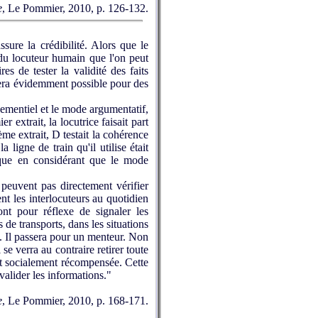
e
, Le Pommier, 2010, p. 126-132.
sure la crédibilité. Alors que le
s du locuteur humain que l'on peut
s de tester la validité des faits
 sera évidemment possible pour des
ementiel et le mode argumentatif,
r extrait, la locutrice faisait part
me extrait, D testait la cohérence
 ligne de train qu'il utilise était
que en considérant que le mode
peuvent pas directement vérifier
ent les interlocuteurs au quotidien
ont pour réflexe de signaler les
 de transports, dans les situations
s. Il passera pour un menteur. Non
se verra au contraire retirer toute
oit socialement récompensée. Cette
alider les informations."
e
, Le Pommier, 2010, p. 168-171.