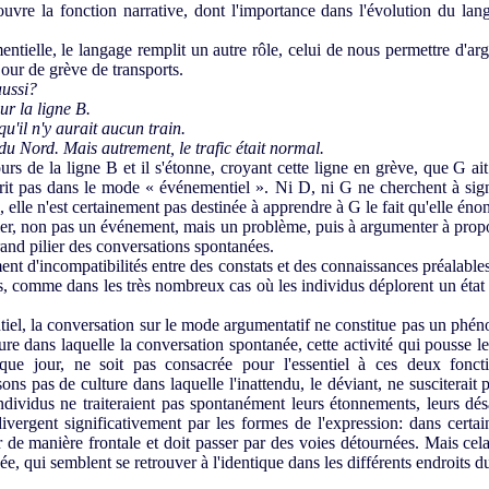
ouvre la fonction narrative, dont l'importance dans l'évolution du la
ntielle, le langage remplit un autre rôle, celui de nous permettre d'ar
our de grève de transports.
aussi?
ur la ligne B.
 qu'il n'y aurait aucun train.
u Nord. Mais autrement, le trafic était normal.
urs de la ligne B et il s'étonne, croyant cette ligne en grève, que G a
scrit pas dans le mode « événementiel ». Ni D, ni G ne cherchent à si
 elle n'est certainement pas destinée à apprendre à G le fait qu'elle éno
ler, non pas un événement, mais un problème, puis à argumenter à prop
rand pilier des conversations spontanées.
ent d'incompatibilités entre des constats et des connaissances préalable
rs, comme dans les très nombreux cas où les individus déplorent un état 
, la conversation sur le mode argumentatif ne constitue pas un phéno
re dans laquelle la conversation spontanée, cette activité qui pousse l
 jour, ne soit pas consacrée pour l'essentiel à ces deux foncti
s pas de culture dans laquelle l'inattendu, le déviant, ne susciterait 
dividus ne traiteraient pas spontanément leurs étonnements, leurs désa
divergent significativement par les formes de l'expression: dans certai
 de manière frontale et doit passer par des voies détournées. Mais c
ée, qui semblent se retrouver à l'identique dans les différents endroits 