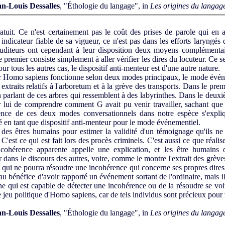
an-Louis Dessalles
, "Éthologie du langage", in
Les origines du langag
uit. Ce n'est certainement pas le coût des prises de parole qui en as
indicateur fiable de sa vigueur, ce n'est pas dans les efforts laryngé
uditeurs ont cependant à leur disposition deux moyens complémentaire
e premier consiste simplement à aller vérifier les dires du locuteur. Ce
r tous les autres cas, le dispositif anti-menteur est d'une autre nature.
 par Homo sapiens fonctionne selon deux modes principaux, le mode évén
xtraits relatifs à l'arboretum et à la grève des transports. Dans le premie
parlant de ces arbres qui ressemblent à des labyrinthes. Dans le deuxiè
ur lui de comprendre comment G avait pu venir travailler, sachant que la
ence de ces deux modes conversationnels dans notre espèce s'expli
é en tant que dispositif anti-menteur pour le mode événementiel.
des êtres humains pour estimer la validité d'un témoignage qu'ils ne 
 C'est ce qui est fait lors des procès criminels. C'est aussi ce que réalis
ncohérence apparente appelle une explication, et les être humains 
 dans le discours des autres, voire, comme le montre l'extrait des grèves
i qui ne pourra résoudre une incohérence qui concerne ses propres dire
u bénéfice d'avoir rapporté un événement sortant de l'ordinaire, mais il 
onne qui est capable de détecter une incohérence ou de la résoudre se v
eu politique d'Homo sapiens, car de tels individus sont précieux pour v
an-Louis Dessalles
, "Éthologie du langage", in
Les origines du langag