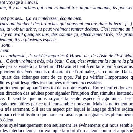
cent voyage à Hawaï.
m, il y des arbres qui sont vraiment très impressionnants, ils poussen
est pas des... Ça va t'intéresser, écoute bien.
 trucs qui tombent des branches qui poussent encore dans la terre. [...]
fois, tu vois un arbre, tu peux vraiment rentrer dedans. C'est comme un la
l y en avait quelques-uns, des comme ça, effectivement très, très gran
lement, il y a plusieurs espèces.
 sont...
chent.
ces arbres-là, ils ont été importés à Hawaï de, de l'Asie de l'Est. Ma
ès... C'était vraiment très, très beau. C'est, c'est vraiment la nature la pl
e par sa visite à l'arboretum d'Hawaï et tient à en faire part à ses ami
apportent des événements qui sortent de l'ordinaire, est courante. Dan
n quart des échanges sont de ce type. J'ai pu vérifier l'importance 
ltures pour lesquelles les données m'étaient accessibles.
portement qui apparaît très tôt dans notre espèce. Entre neuf et douze
direction des adultes pour signaler l'irruption d'un stimulus inattendu
ièce. Il semble que nous soyons la seule espèce à agir ainsi. Le
également attirés par ce qui leur semble nouveau. Mais ils ne tentent p
u très rarement. S'il est un aspect par lequel le langage diffère radi
n par cette utilisation que nous en faisons pour signaler les phénomèn
récédent.
ons systématiquement non seulement les événements qui nous semblen
r les interlocuteurs, par exemple la mort d'un acteur connu et appréc