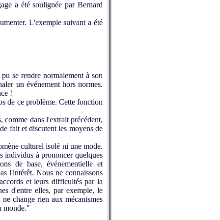
ngage a été soulignée par Bernard
gumenter. L'exemple suivant a été
it pu se rendre normalement à son
gnaler un événement hors normes.
nce !
os de ce problème. Cette fonction
s, comme dans l'extrait précédent,
de fait et discutent les moyens de
mène culturel isolé ni une mode.
es individus à prononcer quelques
ons de base, événementielle et
pas l'intérêt. Nous ne connaissons
ccords et leurs difficultés par la
nes d'entre elles, par exemple, le
ela ne change rien aux mécanismes
du monde."