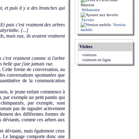
t, et puis il y a des branches qui
Webmestre
Favoris
 Et puis c'est vraiment des arbres
Version
mobile
byrinthe. [...]
ds, mais eux, ils avaient vraiment
Visites
visiteurs
is c'est vraiment comme si l'arbre
visiteurs en ligne
us belle que j'aie jamais vue.
s. Cette forme de conversation, au
s les conversations spontanées que
quantitative de la communication
 mois, le jeune enfant commence à
, par exemple un petit pantin qui
s chimpanzés, par exemple, sont
ourtant pas de signaler activement
calement des différentes formes de
es déviants, comme ces arbres aux
t déviants, mais également ceux
ié. Le langage comporte donc une