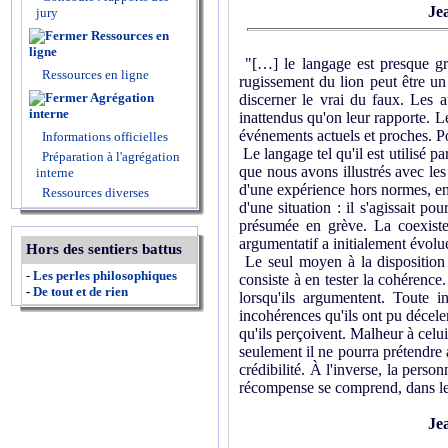
Je
jury
Ressources en
ligne
"[…] le langage est presque grat
Ressources en ligne
rugissement du lion peut être un 
Agrégation
discerner le vrai du faux. Les a
interne
inattendus qu'on leur rapporte. L
événements actuels et proches. Pou
Informations officielles
Le langage tel qu'il est utilisé
Préparation à l'agrégation
que nous avons illustrés avec les e
interne
d'une expérience hors normes, en 
Ressources diverses
d'une situation : il s'agissait po
présumée en grève. La coexist
argumentatif a initialement évolu
Hors des sentiers battus
Le seul moyen à la disposition 
-
Les perles philosophiques
consiste à en tester la cohérence.
-
De tout et de rien
lorsqu'ils argumentent. Toute i
incohérences qu'ils ont pu déceler
qu'ils perçoivent. Malheur à celu
seulement il ne pourra prétendre a
crédibilité. À l'inverse, la pers
récompense se comprend, dans le j
Je