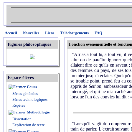
Accueil
Nouvelles
Liens
Téléchargements
FAQ
Figures philosophiques
Fonction événementielle et fonctio
"Arrias a tout lu, a tout vu, il v
taire ou de paraître ignorer quel
allaient dire ce qu'ils en savent ;
des femmes du pays, de ses lois et
premier jusqu'à éclater. Quelqu'un
Espace élèves
se trouble point, prend feu au cont
appris de
Sethon
, ambassadeur de
Cours
interrogé, et qui ne m'a caché au
Séries générales
lorsque l'un des conviés lui dit :
Séries technologiques
Repères
Méthodologie
Dissertation
"Lorsqu'il s'agit de comprendre 
Explication de texte
train de parler. L'extrait suivant
Classes