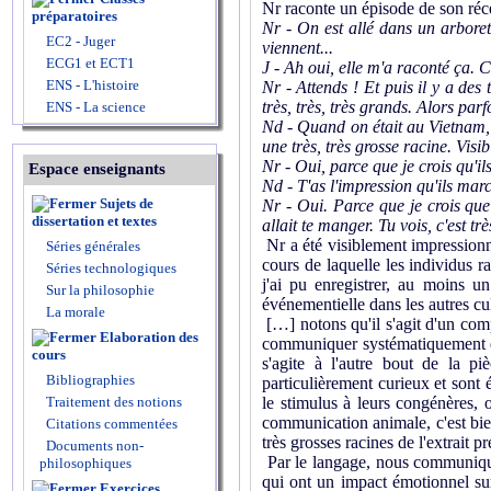
Nr raconte un épisode de son ré
préparatoires
Nr - On est allé dans un arboretu
EC2 - Juger
viennent...
ECG1 et ECT1
J - Ah oui, elle m'a raconté ça. C'
ENS - L'histoire
Nr - Attends ! Et puis il y a des
très, très, très grands. Alors par
ENS - La science
Nd - Quand on était au Vietnam, i
une très, très grosse racine. Visib
Nr - Oui, parce que je crois qu'ils
Espace enseignants
Nd - T'as l'impression qu'ils mar
Sujets de
Nr - Oui. Parce que je crois que 
dissertation et textes
allait te manger. Tu vois, c'est tr
Nr a été visiblement impressionné
Séries générales
cours de laquelle les individus r
Séries technologiques
j'ai pu enregistrer, au moins u
Sur la philosophie
événementielle dans les autres cu
La morale
[…] notons qu'il s'agit d'un com
Elaboration des
communiquer systématiquement en 
cours
s'agite à l'autre bout de la p
Bibliographies
particulièrement curieux et sont 
Traitement des notions
le stimulus à leurs congénères, o
communication animale, c'est bie
Citations commentées
très grosses racines de l'extrait p
Documents non-
Par le langage, nous communiqu
philosophiques
qui ont un impact émotionnel su
Exercices