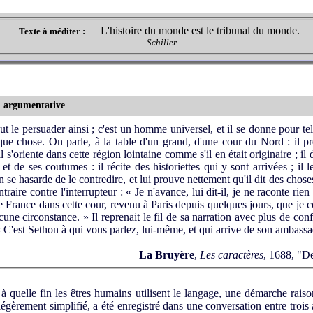
L'histoire du monde est le tribunal du monde.
Texte à méditer :
Schiller
n argumentative
eut le persuader ainsi ; c'est un homme universel, et il se donne pour t
que chose. On parle, à la table d'un grand, d'une cour du Nord : il pr
 il s'oriente dans cette région lointaine comme s'il en était originaire ; i
 de ses coutumes : il récite des historiettes qui y sont arrivées ; il les
 se hasarde de le contredire, et lui prouve nettement qu'il dit des chose
raire contre l'interrupteur : « Je n'avance, lui dit-il, je ne raconte rien 
 France dans cette cour, revenu à Paris depuis quelques jours, que je co
cune circonstance. » Il reprenait le fil de sa narration avec plus de con
 « C'est Sethon à qui vous parlez, lui-même, et qui arrive de son ambass
La Bruyère
,
Les caractères
, 1688, "De
à quelle fin les êtres humains utilisent le langage, une démarche raiso
, légèrement simplifié, a été enregistré dans une conversation entre trois