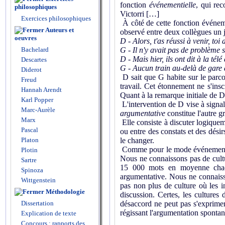
fonction
événementielle
, qui rec
philosophiques
Victorri […]
Exercices philosophiques
À côté de cette fonction événeme
Auteurs et
observé entre deux collègues un j
oeuvres
D - Alors, t'as réussi à venir, toi 
Bachelard
G - Il n'y avait pas de problème s
D - Mais hier, ils ont dit à la télé
Descartes
G - Aucun train au-delà de gare d
Diderot
D sait que G habite sur le parco
Freud
travail. Cet étonnement ne s'in
Hannah Arendt
Quant à la remarque initiale de D,
Karl Popper
L'intervention de D vise à signa
Marc-Aurèle
argumentative
constitue l'autre g
Marx
Elle consiste à discuter logiquem
Pascal
ou entre des constats et des dési
Platon
le changer.
Comme pour le mode événementiel
Plotin
Nous ne connaissons pas de cultu
Sartre
15 000 mots en moyenne chaque
Spinoza
argumentative. Nous ne connaisson
Wittgenstein
pas non plus de culture où les in
Méthodologie
discussion. Certes, les cultures 
Dissertation
désaccord ne peut pas s'exprimer
régissant l'argumentation spontan
Explication de texte
Concours : rapports des