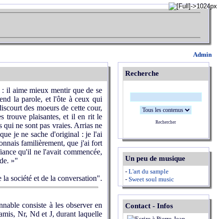
Admin
Recherche
el : il aime mieux mentir que de se
end la parole, et l'ôte à ceux qui
l discourt des moeurs de cette cour,
 trouve plaisantes, et il en rit le
Rechercher
s qui ne sont pas vraies. Arrias ne
que je ne sache d'original : je l'ai
nnais familièrement, que j'ai fort
fiance qu'il ne l'avait commencée,
Un peu de musique
ade. »"
-
L'art du sample
 la société et de la conversation".
-
Sweet soul music
nnable consiste à les observer en
Contact - Infos
 amis, Nr, Nd et J, durant laquelle