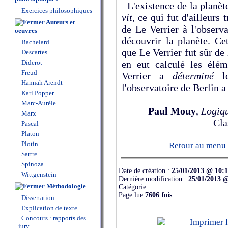
L'existence de la planèt
Exercices philosophiques
vit
, ce qui fut d'ailleurs
Auteurs et
de Le Verrier à l'observ
oeuvres
découvrir la planète. Cet
Bachelard
que Le Verrier fut sûr de 
Descartes
Diderot
en eut calculé les élé
Freud
Verrier a
déterminé
l
Hannah Arendt
l'observatoire de Berlin 
Karl Popper
Marc-Aurèle
Paul Mouy
,
Logiqu
Marx
Cla
Pascal
Platon
Plotin
Retour au menu s
Sartre
Spinoza
Date de création :
25/01/2013 @ 10:
Wittgenstein
Dernière modification :
25/01/2013 
Méthodologie
Catégorie :
Page lue
7606 fois
Dissertation
Explication de texte
Concours : rapports des
jury