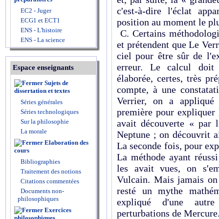
c'est-à-dire l'éclat app
EC2 - Juger
ECG1 et ECT1
position au moment le plu
ENS - L'histoire
C. Certains méthodologis
ENS - La science
et prétendent que Le Verr
ciel pour être sûr de l'e
erreur. Le calcul doit
Espace enseignants
élaborée, certes, très pr
Sujets de
compte, à une constatati
dissertation et textes
Verrier, on a appliqué
Séries générales
première pour expliquer l
Séries technologiques
Sur la philosophie
avait découverte « par 
La morale
Neptune ; on découvrit a
Elaboration des
La seconde fois, pour exp
cours
La méthode ayant réussi
Bibliographies
les avait vues, on s'e
Traitement des notions
Vulcain. Mais jamais on 
Citations commentées
resté un mythe mathéma
Documents non-
philosophiques
expliqué d'une autre
Exercices
perturbations de Mercure
philosophiques