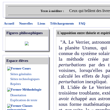
Ceux qui brûlent des livre
Texte à méditer :
Accueil
Nouvelles
Liens
Téléchargements
FAQ
Figures philosophiques
L'opposition entre théorie et expér
"A. Le Verrier, astronome
la planète Uranus, qui 
connue du système solair
la méthode créée pa
Espace élèves
perturbations
par des
Cours
voisines, lorsqu'elles 
Séries générales
calculé les effets de Jupi
Séries technologiques
perturbation
inexpliqué.
Repères
B. L'idée de Le Verrier
Méthodologie
troisième troublante, exté
Dissertation
avoir échappé aux astron
Explication de texte
sous forme mathématique 
Classes
et, par suite, la « grand
préparatoires