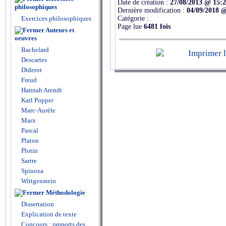
Date de création :
27/08/2013 @ 15:
philosophiques
Dernière modification :
04/09/2018 
Catégorie :
Exercices philosophiques
Page lue
6481 fois
Auteurs et
oeuvres
Bachelard
Descartes
Diderot
Freud
Hannah Arendt
Karl Popper
Marc-Aurèle
Marx
Pascal
Platon
Plotin
Sartre
Spinoza
Wittgenstein
Méthodologie
Dissertation
Explication de texte
Concours : rapports des