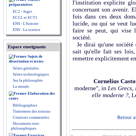
l'institution explicite gl
préparatoires
concernant son avenir. E
EC2 - Juger
fois dans ces deux doma
ECG1 et ECT1
lucide, ou qui se veut lu
ENS - L'histoire
faire se peut, qui vise l
ENS - La science
société.
Je dirai qu'une société 
Espace enseignants
sait qu'elle fait ses loi
Sujets de
remettre explicitement en
dissertation et textes
Séries générales
Séries technologiques
Cornelius Casto
Sur la philosophie
La morale
moderne", in
Les Grecs, 
Elaboration des
elle moderne ?
, 
cours
Bibliographies
Traitement des notions
Retour a
Citations commentées
Documents non-
philosophiques
Exercices