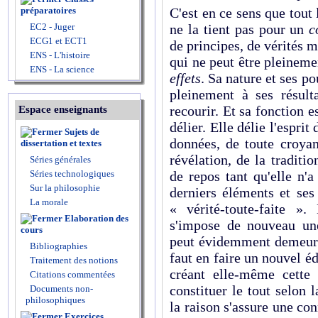
C'est en ce sens que tout
préparatoires
ne la tient pas pour un
c
EC2 - Juger
ECG1 et ECT1
de principes, de vérités 
ENS - L'histoire
qui ne peut être pleinem
ENS - La science
effets
. Sa nature et ses p
pleinement à ses résult
recourir. Et sa fonction es
Espace enseignants
délier. Elle délie l'esprit
Sujets de
données, de toute croya
dissertation et textes
révélation, de la traditio
Séries générales
de repos tant qu'elle n'
Séries technologiques
Sur la philosophie
derniers éléments et ses
La morale
« vérité-toute-faite ».
Elaboration des
s'impose de nouveau une
cours
peut évidemment demeur
Bibliographies
faut en faire un nouvel éd
Traitement des notions
créant elle-même cette 
Citations commentées
constituer le tout selon 
Documents non-
philosophiques
la raison s'assure une con
Exercices