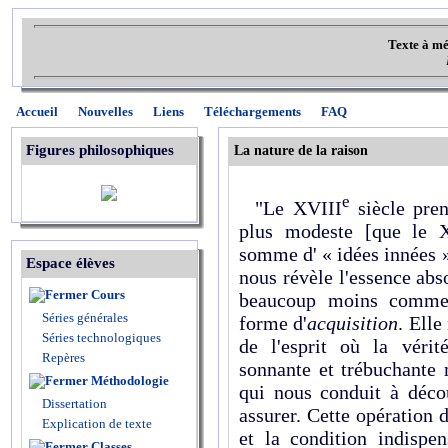
Texte à mé
Accueil
Nouvelles
Liens
Téléchargements
FAQ
Figures philosophiques
La nature de la raison
e
"Le XVIII
siècle pren
plus modeste [que le X
somme d' « idées innées »
Espace élèves
nous révèle l'essence abs
Cours
beaucoup moins comm
Séries générales
forme d'
acquisition
. Elle 
Séries technologiques
de l'esprit où la véri
Repères
sonnante et trébuchante 
Méthodologie
qui nous conduit à découv
Dissertation
assurer. Cette opération d
Explication de texte
et la condition indispen
Classes