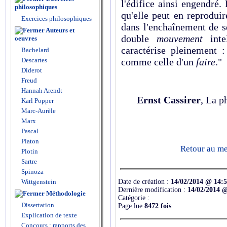
l'édifice ainsi engendré.
philosophiques
qu'elle peut en reproduir
Exercices philosophiques
dans l'enchaînement de s
Auteurs et
double
mouvement
int
oeuvres
caractérise pleinement 
Bachelard
comme celle d'un
faire
."
Descartes
Diderot
Freud
Hannah Arendt
Ernst Cassirer
, La p
Karl Popper
Marc-Aurèle
Marx
Pascal
Platon
Retour au men
Plotin
Sartre
Spinoza
Wittgenstein
Date de création :
14/02/2014 @ 14:
Dernière modification :
14/02/2014 
Méthodologie
Catégorie :
Dissertation
Page lue
8472 fois
Explication de texte
Concours : rapports des