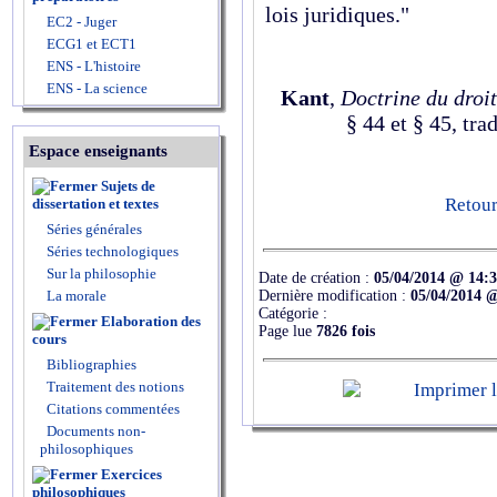
lois juridiques."
EC2 - Juger
ECG1 et ECT1
ENS - L'histoire
ENS - La science
Kant
,
Doctrine du droit
§ 44 et § 45, tr
Espace enseignants
Sujets de
Retour
dissertation et textes
Séries générales
Séries technologiques
Sur la philosophie
Date de création :
05/04/2014 @ 14:
Dernière modification :
05/04/2014 
La morale
Catégorie :
Elaboration des
Page lue
7826 fois
cours
Bibliographies
Traitement des notions
Citations commentées
Documents non-
philosophiques
Exercices
philosophiques