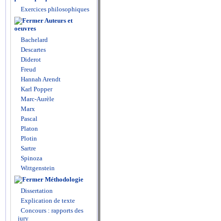
Exercices philosophiques
Auteurs et
oeuvres
Bachelard
Descartes
Diderot
Freud
Hannah Arendt
Karl Popper
Marc-Aurèle
Marx
Pascal
Platon
Plotin
Sartre
Spinoza
Wittgenstein
Méthodologie
Dissertation
Explication de texte
Concours : rapports des
jury