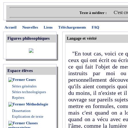
C'est cr
Texte à méditer :
Accueil
Nouvelles
Liens
Téléchargements
FAQ
Figures philosophiques
Langage et vérité
"En tout cas, voici ce q
ceux qui ont écrit ou écr
ce qui fait l'objet de m
Espace élèves
instruits par moi ou
personnellement découver
Cours
qu'ils aient compris quo
Séries générales
Séries technologiques
du moins, il n'existe et 
Repères
ouvrage sur pareils sujets
Méthodologie
mettre en formules, comm
Dissertation
mais c'est quand on a l
Explication de texte
quand on a vécu avec eux
Classes
l'âme, comme la lumière ja
préparatoires