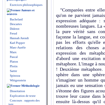
Exercices philosophiques
"Comparées entre elles,
Auteurs et
oeuvres
qu'on ne parvient jamais
Bachelard
expression adéquate : 
Descartes
nombreuses langues. La «
Diderot
la pure vérité sans co
Freud
façonne la langue, est c
Hannah Arendt
pas les efforts qu'elle 
Karl Popper
relations des choses 
Marc-Aurèle
Marx
expression des métapho
Pascal
d'abord une excitation
Platon
métaphore. L'image à nou
Plotin
! Deuxième métaphore. 
Sartre
sphère dans une sphère
Spinoza
s'imaginer un homme qui 
Wittgenstein
jamais eu une sensation 
Méthodologie
s'étonne des figures aco
Dissertation
trouve leur cause dans l
Explication de texte
Concours : rapports des
ensuite là‑dessus qu'il
jury