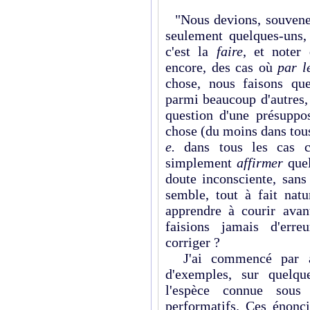
"Nous devions, souvenez
seulement quelques-uns
c'est la
faire
, et noter
encore, des cas où
par l
chose, nous faisons qu
parmi beaucoup d'autres
question d'une présuppos
chose (du moins dans tous
e.
dans tous les cas con
simplement
affirmer
que
doute inconsciente, sans
semble, tout à fait nat
apprendre à courir ava
faisions jamais d'erre
corriger ?
J'ai commencé par att
d'exemples, sur quelqu
l'espèce connue sou
performatifs. Ces énonci