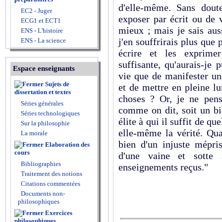
d'elle-même. Sans doute,
EC2 - Juger
exposer par écrit ou de v
ECG1 et ECT1
mieux ; mais je sais auss
ENS - L'histoire
j'en souffrirais plus que 
ENS - La science
écrire et les exprime
suffisante, qu'aurais-je
Espace enseignants
vie que de manifester un
Sujets de
et de mettre en pleine l
dissertation et textes
choses ? Or, je ne pens
Séries générales
comme on dit, soit un b
Séries technologiques
élite à qui il suffit de q
Sur la philosophie
elle-même la vérité. Qua
La morale
bien d'un injuste mépri
Elaboration des
cours
d'une vaine et sotte 
Bibliographies
enseignements reçus."
Traitement des notions
Citations commentées
Documents non-
philosophiques
Exercices
philosophiques