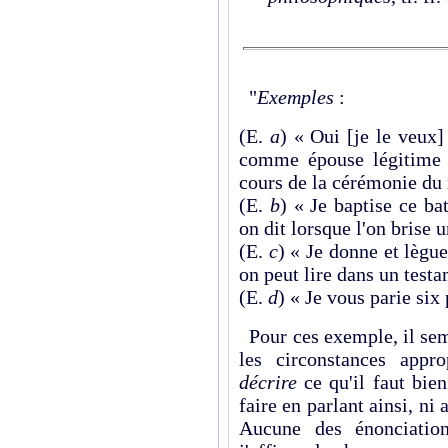
"
Exemples
:
(E.
a
) « Oui [je le veux]
comme épouse légitime 
cours de la cérémonie du
(E.
b
) « Je baptise ce b
on dit lorsque l'on brise 
(E.
c
) « Je donne et lèg
on peut lire dans un testa
(E.
d
) « Je vous parie six
Pour ces exemple, il sem
les circonstances appr
décrire
ce qu'il faut bien
faire en parlant ainsi, ni a
Aucune des énonciation