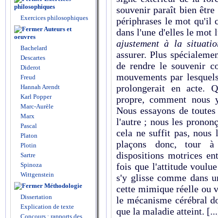
philosophiques
souvenir paraît bien être
Exercices philosophiques
péri­phrases le mot qu'il 
Auteurs et
dans l'une d'elles le mot l
oeuvres
ajustement à la situatio
Bachelard
assurer. Plus spécialement
Descartes
de rendre le souvenir co
Diderot
mouvements par lesquels l
Freud
prolongerait en acte.
Hannah Arendt
Karl Popper
propre, comment nous y
Marc-Aurèle
Nous essayons de toutes l
Marx
l'autre ; nous les pronon
Pascal
cela ne suffit pas, nous 
Platon
plaçons donc, tour à 
Plotin
dispositions motrices ent
Sartre
Spinoza
fois que l'attitude voulu
Wittgenstein
s'y glisse comme dans un
Méthodologie
cette mimique réelle ou v
Dissertation
le mécanisme cérébral doi
Explication de texte
que la maladie atteint. [...
Concours : rapports des