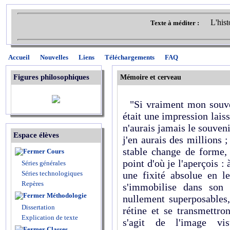
L'hist
Texte à méditer :
Accueil
Nouvelles
Liens
Téléchargements
FAQ
Figures philosophiques
Mémoire et cerveau
"Si vraiment mon souven
était une impression lais
n'aurais jamais le souvenir
Espace élèves
j'en aurais des millions ;
stable change de forme,
Cours
point d'où je l'aperçois
Séries générales
Séries technologiques
une fixité absolue en 
Repères
s'immobilise dans son 
Méthodologie
nullement superposables,
Dissertation
rétine et se transmettro
Explication de texte
s'agit de l'image vi
Classes