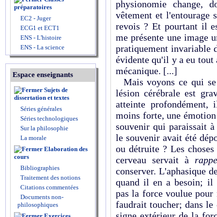
physionomie change, do
préparatoires
vêtement et l'entou­rage 
EC2 - Juger
revois ? Et pourtant il 
ECG1 et ECT1
me présente une image un
ENS - L'histoire
pratiquement invariable d
ENS - La science
évidente qu'il y a eu tout
mécanique. [...]
Espace enseignants
Mais voyons ce qui se 
Sujets de
lésion cérébrale est gr
dissertation et textes
atteinte profondément, i
Séries générales
moins forte, une émotion
Séries technologiques
souvenir qui paraissait à
Sur la philosophie
le souve­nir avait été dép
La morale
ou détruite ? Les choses
Elaboration des
cours
cerveau servait à
rapp
Bibliographies
conserver. L'aphasique d
Traitement des notions
quand il en a besoin; il
Citations commentées
pas la force voulue pour 
Documents non-
faudrait toucher; dans le
philosophiques
signe extérieur de la for
Exercices