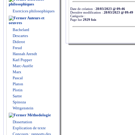
philosophiques
Date de création :
28/03/2023 @ 09:46
Exercices philosophiques
Dernière modification :
28/03/2023 @ 09:49
Catégorie :
Auteurs et
Page lue
2929 fois
oeuvres
Bachelard
Descartes
Diderot
Freud
Hannah Arendt
Karl Popper
Marc-Aurèle
Marx
Pascal
Platon
Plotin
Sartre
Spinoza
Wittgenstein
Méthodologie
Dissertation
Explication de texte
Concours : rapports des