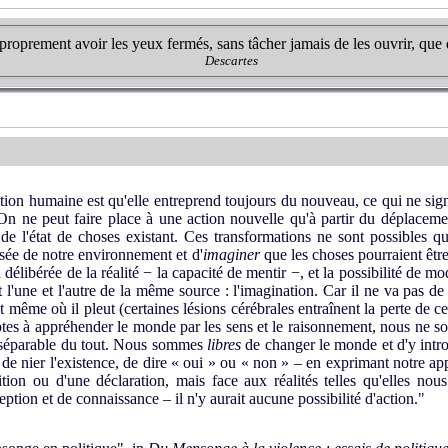
 proprement avoir les yeux fermés, sans tâcher jamais de les ouvrir, que 
Descartes
ion humaine est qu'elle entreprend toujours du nouveau, ce qui ne signif
. On ne peut faire place à une action nouvelle qu'à partir du déplaceme
n de l'état de choses existant. Ces transformations ne sont possibles 
nsée de notre environnement et d'
imaginer
que les choses pourraient être
 délibérée de la réalité − la capacité de mentir −, et la possibilité de modi
t l'une et l'autre de la même source : l'imagination. Car il ne va pas 
tant même où il pleut (certaines lésions cérébrales entraînent la perte de cet
ptes à appréhender le monde par les sens et le raisonnement, nous ne so
inséparable du tout. Nous sommes
libres
de changer le monde et d'y intro
 de nier l'existence, de dire « oui » ou « non » – en exprimant notre 
ion ou d'une déclaration, mais face aux réalités telles qu'elles nou
ption et de connaissance – il n'y aurait aucune possibilité d'action."