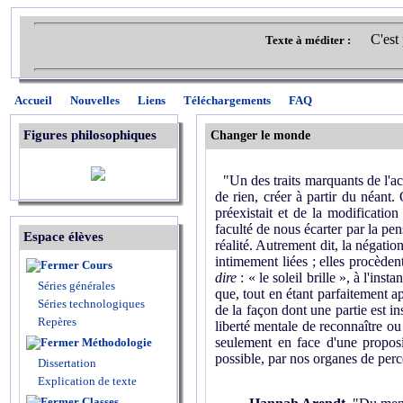
C'est
Texte à méditer :
Accueil
Nouvelles
Liens
Téléchargements
FAQ
Figures philosophiques
Changer le monde
"Un des traits marquants de l'act
de rien, créer à partir du néant
préexistait et de la modificatio
faculté de nous écarter par la pe
Espace élèves
réalité. Autrement dit, la négation
intimement liées ; elles procèden
Cours
dire
: « le soleil brille », à l'ins
Séries générales
que, tout en étant parfaitement a
Séries technologiques
de la façon dont une partie est 
Repères
liberté mentale de reconnaître ou
seulement en face d'une proposit
Méthodologie
possible, par nos organes de perce
Dissertation
Explication de texte
Classes