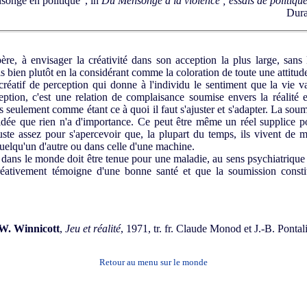
songe en politique", in
Du Mensonge à la violence ; essais de politiq
Dura
ère, à envisager la créativité dans son acception la plus large, sans 
 bien plutôt en la considérant comme la coloration de toute une attitude 
réatif de perception qui donne à l'individu le sentiment que la vie va
ption, c'est une relation de complaisance soumise envers la réalité e
 seulement comme étant ce à quoi il faut s'ajuster et s'adapter. La soum
l'idée que rien n'a d'importance. Ce peut être même un réel supplice po
juste assez pour s'apercevoir que, la plupart du temps, ils vivent de 
 quelqu'un d'autre ou dans celle d'une machine.
ans le monde doit être tenue pour une maladie, au sens psychiatrique 
réativement témoigne d'une bonne santé et que la soumission consti
W. Winnicott
,
Jeu et réalité
, 1971, tr. fr. Claude Monod et J.-B. Pontal
Retour au menu sur le monde