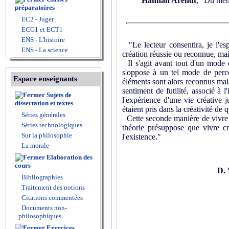
Hannah Arendt
, "Du men
préparatoires
EC2 - Juger
ECG1 et ECT1
ENS - L'histoire
"Le lecteur consentira, je l'esp
ENS - La science
création réussie ou reconnue, mais
Il s'agit avant tout d'un mode c
s'oppose à un tel mode de perce
Espace enseignants
éléments sont alors reconnus mais
sentiment de futilité, associé à 
Sujets de
l'expérience d'une vie créative 
dissertation et textes
étaient pris dans la créativité de
Séries générales
Cette seconde manière de vivre d
Séries technologiques
théorie présuppose que vivre c
Sur la philosophie
l'existence."
La morale
Elaboration des
cours
D. 
Bibliographies
Traitement des notions
Citations commentées
Documents non-
philosophiques
Exercices