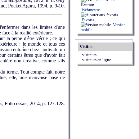
ue contemporaine
, 1972, tr. fr. Guy
nd, Pocket Agora, 1994, p. 9-10.
Webmestre
Favoris
Version
l'enfermer dans les limites d'une
mobile
face à la réalité extérieure.
ut la peine d'être vécue ; ce qui
xtérieure : le monde et tous ces
Visites
ission entraîne chez l'individu un
ur certains êtres que d'avoir fait
visiteurs
visiteurs en ligne
manière non créative, comme s'ils
du terme. Tout compte fait, notre
tue, elle, une mauvaise base de
is, Folio essais, 2014, p. 127-128.