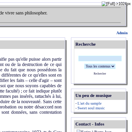
de vivre sans philosopher.
Admin
Recherche
ie pas qu'elle puisse alors partir
nt ou de la destruction de ce qui
que du fait que nous possédons la
Rechercher
 différentes de ce qu'elles sont en
fier les faits – celle d'agir – sont
de soi que nous soyons capables de
te faculté) ; ce fait indique plutôt
Un peu de musique
mmes pas insérés, rattachés à lui,
duire de la nouveauté. Sans cette
-
L'art du sample
approbation ou notre désaccord non
-
Sweet soul music
s sont données, sans contestation
Contact - Infos