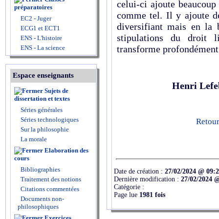
celui-ci ajoute beaucoup
préparatoires
comme tel. Il y ajoute de
EC2 - Juger
diversifiant mais en la 
ECG1 et ECT1
stipulations du droit 
ENS - L'histoire
transforme profondément
ENS - La science
Espace enseignants
Henri Lefe
Sujets de
dissertation et textes
Séries générales
Séries technologiques
Retour
Sur la philosophie
La morale
Elaboration des
cours
Bibliographies
Date de création :
27/02/2024 @ 09:
Dernière modification :
27/02/2024 
Traitement des notions
Catégorie :
Citations commentées
Page lue
1981 fois
Documents non-
philosophiques
Exercices