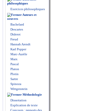
philosophiques
Exercices philosophiques
Auteurs et
oeuvres
Bachelard
Descartes
Diderot
Freud
Hannah Arendt
Karl Popper
Marc-Aurèle
Marx
Pascal
Platon
Plotin
Sartre
Spinoza
Wittgenstein
Méthodologie
Dissertation
Explication de texte
Concours : rapports des