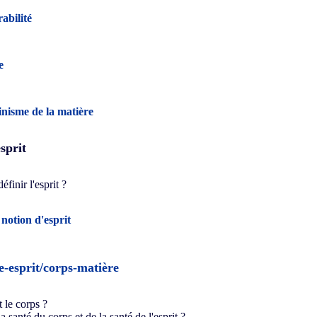
abilité
e
nisme de la matière
esprit
définir l'esprit ?
 notion d'esprit
e-esprit/corps-matière
et le corps
?
 santé du corps et de la santé de l'esprit ?