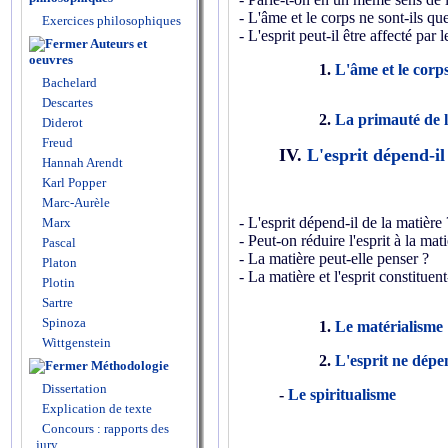
- L'âme et le corps ne sont-ils qu
Exercices philosophiques
- L'esprit peut-il être affecté par 
Auteurs et
oeuvres
1.
L'âme et le corps
Bachelard
Descartes
2.
La primauté de l
Diderot
Freud
IV.
L'esprit dépend-il
Hannah Arendt
Karl Popper
Marc-Aurèle
- L'esprit dépend-il de la matière 
Marx
- Peut-on réduire l'esprit à la mati
Pascal
- La matière peut-elle penser ?
Platon
- La matière et l'esprit constituen
Plotin
Sartre
Spinoza
1.
Le matérialisme
Wittgenstein
2.
L'esprit ne dépe
Méthodologie
Dissertation
-
Le spiritualisme
Explication de texte
Concours : rapports des
jury