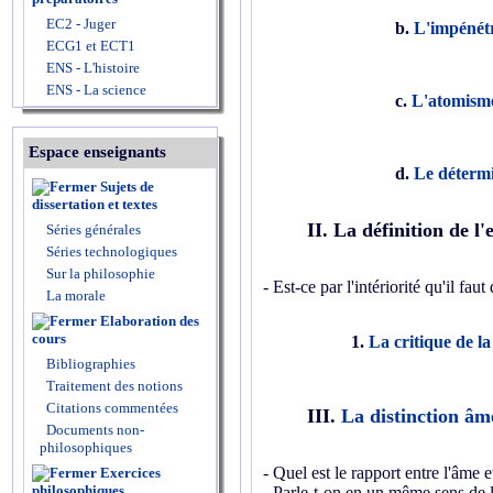
EC2 - Juger
b.
L'impénétr
ECG1 et ECT1
ENS - L'histoire
ENS - La science
c.
L'atomism
Espace enseignants
d.
Le détermi
Sujets de
dissertation et textes
II. La définition de l'
Séries générales
Séries technologiques
Sur la philosophie
- Est-ce par l'intériorité qu'il faut 
La morale
Elaboration des
cours
1.
La critique de la
Bibliographies
Traitement des notions
Citations commentées
III.
La distinction âm
Documents non-
philosophiques
- Quel est le rapport entre l'âme 
Exercices
philosophiques
- Parle-t-on en un même sens de la