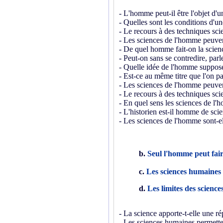
- L'homme peut-il être l'objet d'u
- Quelles sont les conditions d'une
- Le recours à des techniques sci
- Les sciences de l'homme peuvent
- De quel homme fait-on la scien
- Peut-on sans se contredire, par
- Quelle idée de l'homme suppose
- Est-ce au même titre que l'on p
- Les sciences de l'homme peuven
- Le recours à des techniques sci
- En quel sens les sciences de l'
- L'historien est-il homme de sci
- Les sciences de l'homme sont-el
b.
Seul l'homme peut fair
c.
Les sciences humaines 
d.
Les limites des scienc
- La science apporte-t-elle une ré
- Les sciences humaines permette