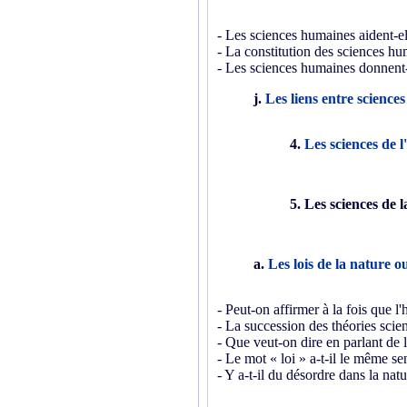
- Les sciences humaines aident-e
- La constitution des sciences hu
- Les sciences humaines donnent
j.
Les liens entre science
4.
Les sciences de l
5. Les sciences de 
a.
Les lois de la nature ou
- Peut-on affirmer à la fois que l
- La succession des théories scien
- Que veut-on dire en parlant de l
- Le mot « loi » a-t-il le même sen
- Y a-t-il du désordre dans la natu