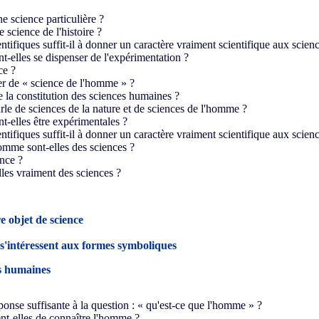
ne science particulière ?
 science de l'histoire ?
entifiques suffit-il à donner un caractère vraiment scientifique aux scie
-elles se dispenser de l'expérimentation ?
ce ?
ler de « science de l'homme » ?
 la constitution des sciences humaines ?
arle de sciences de la nature et de sciences de l'homme ?
t-elles être expérimentales ?
entifiques suffit-il à donner un caractère vraiment scientifique aux scie
homme sont-elles des sciences ?
ence ?
les vraiment des sciences ?
e objet de science
s'intéressent aux formes symboliques
es humaines
ponse suffisante à la question : « qu'est-ce que l'homme » ?
nt-elles de connaître l'homme ?