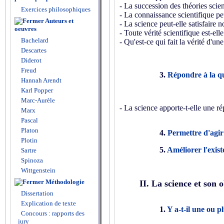
- La succession des théories scie
Exercices philosophiques
- La connaissance scientifique peut
Auteurs et
- La science peut-elle satisfaire n
oeuvres
- Toute vérité scientifique est-el
Bachelard
- Qu'est-ce qui fait la vérité d'une
Descartes
Diderot
Freud
3.
Répondre à la q
Hannah Arendt
Karl Popper
Marc-Aurèle
- La science apporte-t-elle une ré
Marx
Pascal
Platon
4.
Permettre d'agir
Plotin
5.
Améliorer l'exis
Sartre
Spinoza
Wittgenstein
Méthodologie
II. La science et son 
Dissertation
Explication de texte
1.
Y a-t-il une ou p
Concours : rapports des
jury