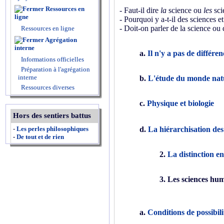
Ressources en
- Faut-il dire
la
science ou
les
sci
ligne
- Pourquoi y a-t-il des sciences e
- Doit-on parler de la science ou 
Ressources en ligne
Agrégation
interne
a.
Il n'y a pas de différe
Informations officielles
Préparation à l'agrégation
interne
b.
L'étude du monde natur
Ressources diverses
c.
Physique et biologie
Hors des sentiers battus
-
Les perles philosophiques
d.
La hiérarchisation des
-
De tout et de rien
2.
La distinction en
3. Les sciences hu
a.
Conditions de possibil