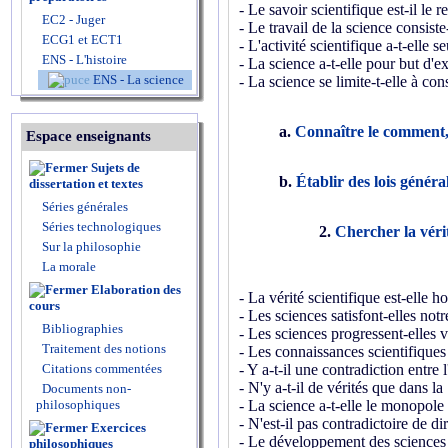
- Le savoir scientifique est-il le re
EC2 - Juger
- Le travail de la science consiste-
ECG1 et ECT1
- L'activité scientifique a-t-elle
ENS - L'histoire
- La science a-t-elle pour but d'e
ENS - La science
- La science se limite-t-elle à cons
a.
Connaître le comment,
Espace enseignants
Sujets de
b.
Établir des lois généra
dissertation et textes
Séries générales
Séries technologiques
2.
Chercher la vérit
Sur la philosophie
La morale
Elaboration des
- La vérité scientifique est-elle h
cours
- Les sciences satisfont-elles notr
Bibliographies
- Les sciences progressent-elles ve
Traitement des notions
- Les connaissances scientifiques 
Citations commentées
- Y a-t-il une contradiction entre 
- N'y a-t-il de vérités que dans la
Documents non-
philosophiques
-
La science a-t-elle le monopole 
- N'est-il pas contradictoire de di
Exercices
- Le développement des sciences c
philosophiques