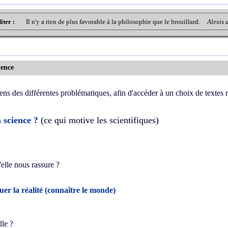
iter :
Il n'y a rien de plus favorable à la philosophie que le brouillard.
Alexis 
ience
iens des différentes problématiques, afin d'accéder à un choix de textes r
a science ?
(ce qui motive les scientifiques)
'elle nous rassure ?
uer la réalité (connaître le monde)
lle ?