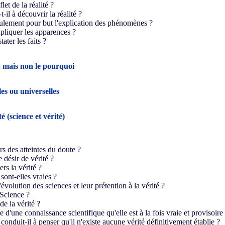
flet de la réalité ?
t-il à découvrir la réalité ?
 seulement pour but l'explication des phénomènes ?
xpliquer les apparences ?
tater les faits ?
 mais non le pourquoi
les ou universelles
é (science et vérité)
ors des atteintes du doute ?
e désir de vérité ?
rs la vérité ?
sont-elles vraies ?
l'évolution des sciences et leur prétention à la vérité ?
 Science ?
de la vérité ?
re d'une connaissance scientifique qu'elle est à la fois vraie et provisoire
onduit-il à penser qu'il n'existe aucune vérité définitivement établie ?