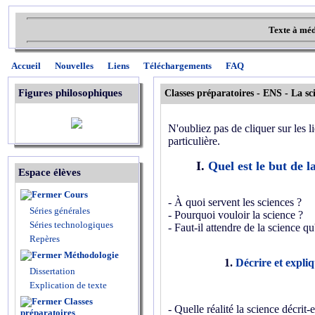
Texte à méd
Accueil
Nouvelles
Liens
Téléchargements
FAQ
Figures philosophiques
Classes préparatoires - ENS - La sc
N'oubliez pas de cliquer sur les l
particulière.
I.
Quel est le but de l
Espace élèves
Cours
- À quoi servent les sciences ?
Séries générales
- Pourquoi vouloir la science ?
Séries technologiques
- Faut-il attendre de la science qu
Repères
Méthodologie
1.
Décrire et expliq
Dissertation
Explication de texte
Classes
- Quelle réalité la science décrit-e
préparatoires