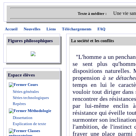
Une vie san
Texte à méditer :
Accueil
Nouvelles
Liens
Téléchargements
FAQ
Figures philosophiques
La société et les conflits
"L'homme a un pencha
se sent plus qu'homm
dispositions naturelles.
Espace élèves
propension
à se détache
temps en lui le caractè
Cours
vouloir tout diriger dans s
Séries générales
Séries technologiques
rencontrer des résistances
Repères
par lui-même enclin à 
Méthodologie
résistance qui éveille tou
Dissertation
surmonter son inclination 
Explication de texte
l'ambition, de l'instinc
Classes
frayer une place parmi 
préparatoires