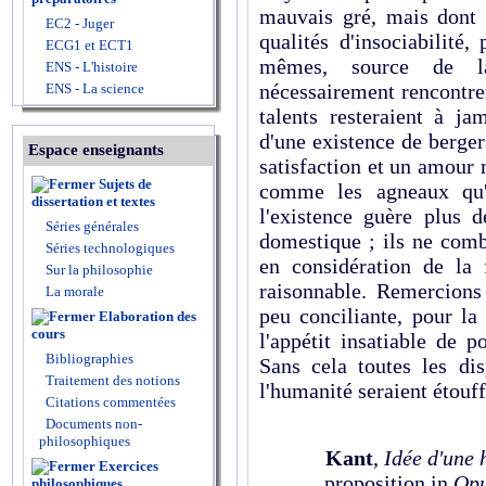
mauvais gré, mais dont i
EC2 - Juger
qualités d'insociabilité
ECG1 et ECT1
mêmes, source de la
ENS - L'histoire
nécessairement rencontrer
ENS - La science
talents resteraient à j
d'une existence de berge
Espace enseignants
satisfaction et un amour
Sujets de
comme les agneaux qu'i
dissertation et textes
l'existence guère plus 
Séries générales
domestique ; ils ne comb
Séries technologiques
en considération de la
Sur la philosophie
raisonnable. Remercions
La morale
peu conciliante, pour la 
Elaboration des
cours
l'appétit insatiable de
Bibliographies
Sans cela toutes les dis
Traitement des notions
l'humanité seraient étouf
Citations commentées
Documents non-
philosophiques
Kant
,
Idée d'une 
Exercices
proposition in
Opu
philosophiques