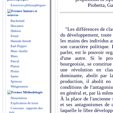
Piobetta, G
Exercices philosophiques
Auteurs et
oeuvres
Bachelard
Descartes
"Les différences de clas
Diderot
du développement, toute 
Freud
les mains des individus a
Hannah Arendt
son caractère politique.
Karl Popper
Marc-Aurèle
parler, est le pouvoir or
Marx
d'une autre. Si le pro
Pascal
bourgeoisie, se constitue 
Platon
une révolution en cla
Plotin
dominante, abolit par l
Sartre
production, il abolit e
Spinoza
conditions de l'antagonis
Wittgenstein
en général et, par là mêm
Méthodologie
À la place de l'ancienne 
Dissertation
Explication de texte
et ses antagonismes de c
Concours : rapports des
laquelle le libre dévelop
jury