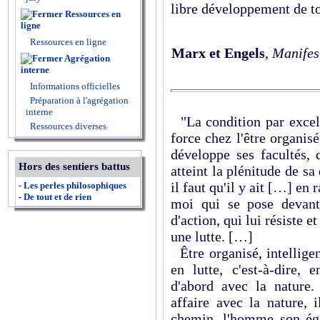
libre développement de t
Ressources en
ligne
Ressources en ligne
Marx et Engels
,
Manifes
Agrégation
interne
Informations officielles
Préparation à l'agrégation
interne
"La condition par excell
Ressources diverses
force chez l'être organisé,
développe ses facultés, 
Hors des sentiers battus
atteint la plénitude de sa
il faut qu'il y ait […] en 
-
Les perles philosophiques
-
De tout et de rien
moi qui se pose devan
d'action, qui lui résiste e
une lutte. […]
Être organisé, intellige
en lutte, c'est-à-dire, 
d'abord avec la nature
affaire avec la nature, 
chemin, l'homme son éga