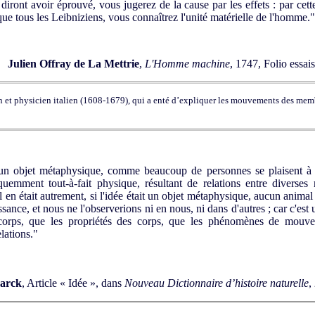
diront avoir éprouvé, vous jugerez de la cause par les effets : par ce
e tous les Leibniziens, vous connaîtrez l'unité matérielle de l'homme."
Julien Offray de La Mettrie
,
L'Homme machine
, 1747, Folio essai
et physicien italien (1608-1679), qui a enté d’expliquer les mouvements des membr
un objet métaphysique, comme beaucoup de personnes se plaisent à le 
emment tout-à-fait physique, résultant de relations entre diverses
il en était autrement, si l'idée était un objet métaphysique, aucun anima
ance, et nous ne l'observerions ni en nous, ni dans d'autres ; car c'est 
orps, que les propriétés des corps, que les phénomènes de mouve
lations."
arck
, Article « Idée », dans
Nouveau Dictionnaire d’histoire naturelle
,