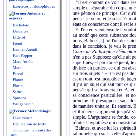
"Il est courant de voir dans les
Exercices philosophiques
simple et séparable du corps, une 
une pétition de principe. Car qu'i
Auteurs et
oeuvres
pense, je veux, et je sens. Et m
états de conscience dont il est le
Bachelard
Et l'on en vient ensuite il vouloi
Descartes
au motif que cette substance doi
Diderot
nous, Balmes
[1]
fut l'un des spir
Freud
dans la concision, je vais le pre
Hannah Arendt
Cours de Philosophie élémentai
Karl Popper
n'en a pas Supposez qu'elle ait po
Marc-Aurèle
superflues, et par conséquent, le 
Marx
divisée en parties, ce qui est a
sur trois sujets ? » Il n'est pas 
Pascal
est un tout, est incapable de jug
Platon
il y a un sujet qui sait tout ce q
Plotin
pensée qui se trouverait en A, et 
Sartre
sa conscience particulière, et n
Spinoza
principe : il présuppose, sans do
Wittgenstein
de manière unitaire. Et ensuite, 
Méthodologie
et il réitère l'argument jusqu'à s
simple. L'argument se fonde, com
Dissertation
réfuter l'hypothèse qui consistera
Explication de texte
Balmes, et avec lui les spiritualis
Concours : rapports des
rationnelle qui soit : celle d'aprè
jury