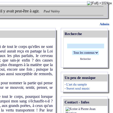
l y avait peut-être à agir.
Paul Valéry
Admin
Recherche
de tout le corps qu'elles ne sont
eul aurait reçu en partage la Loi
ux les plus parfaits, le cerveau
Rechercher
 que sais-je enfin ? des causes
 plus étrangers à la matière que la
 oui, encore une fois ; puisque la
 pas aussi susceptible de remords,
Un peu de musique
e pour nommer la partie qui pense
-
L'art du sample
r se mouvoir, sentir, penser, se
-
Sweet soul music
tout le corps, pourquoi lorsque
urquoi mon sang s'échauffe-t-il ?
Contact - Infos
, aux grands poètes, à ceux qu'un
la vertu transportent ! Par leur