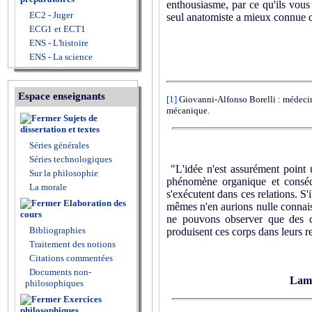
enthousiasme, par ce qu'ils vous 
EC2 - Juger
seul anatomiste a mieux connue qu
ECG1 et ECT1
ENS - L'histoire
ENS - La science
Espace enseignants
[1]
Giovanni-Alfonso Borelli : médecin 
mécanique.
Sujets de
dissertation et textes
Séries générales
Séries technologiques
"L'idée n'est assurément point 
Sur la philosophie
phénomène organique et conséqu
La morale
s'exécutent dans ces relations. S'
Elaboration des
mêmes n'en aurions nulle connaiss
cours
ne pouvons observer que des c
Bibliographies
produisent ces corps dans leurs re
Traitement des notions
Citations commentées
Documents non-
Lam
philosophiques
Exercices
philosophiques