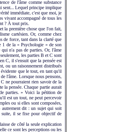
xistence de l'âme comme substance
ui sent... Lequel principe implique
vérité immédiate, c'est que moi, je
rps vivant accompagné de tous les
nt ? À tout prix.
et la première chose que l'on fait,
ualisme cartésien. Or, comme chez
s de force, tant dans la clarté que
tre 1 de la « Psychologie » de son
 qui n'a pas de parties. Or, l'âme
 seulement, les parties B et C sont
en C, il s'ensuit que la pensée est
nt, ou un raisonnement distribués
évidente que le tout, en tant qu'il
on de l'âme. Lorsque nous pensons,
u C ne pourraient rien savoir de la
ute la pensée. Chaque partie aurait
e parties. » Voici la pétition de
'il est un tout, ne peut percevoir
imples ou si elles sont composées,
– autrement dit : un sujet qui soit
uite, il se fixe pour objectif de
 laisse de côté la seule explication
uelle ce sont les perceptions ou les