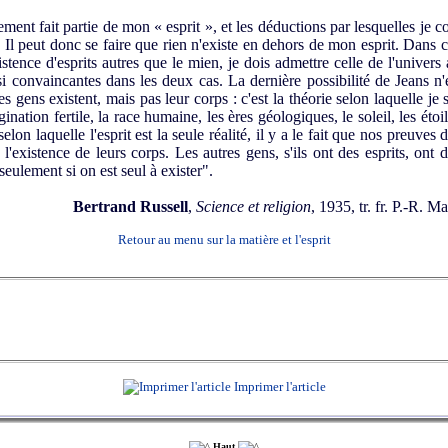
nt fait partie de mon « esprit », et les déductions par lesquelles je con
Il peut donc se faire que rien n'existe en dehors de mon esprit. Dans c
xistence d'esprits autres que le mien, je dois admettre celle de l'univer
i convaincantes dans les deux cas. La dernière possibilité de Jeans 
res gens existent, mais pas leur corps : c'est la théorie selon laquelle je
ination fertile, la race humaine, les ères géologiques, le soleil, les étoi
lon laquelle l'esprit est la seule réalité, il y a le fait que nos preuves d
'existence de leurs corps. Les autres gens, s'ils ont des esprits, ont 
eulement si on est seul à exister".
Bertrand Russell
,
Science et religion
, 1935, tr. fr. P.-R. 
Retour au menu sur la matière et l'esprit
Imprimer l'article
Haut