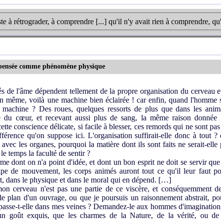
e à rétrograder, à comprendre [...] qu'il n'y avait rien à comprendre, qu'i
 la pensée comme phénomène physique
s de l'âme dépendent tellement de la propre organisation du cerveau et 
on même, voilà une machine bien éclairée ! car enfin, quand l'homme s
ne machine ? Des roues, quelques ressorts de plus que dans les anima
e du cœur, et recevant aussi plus de sang, la même raison donnée ;
tte conscience délicate, si facile à blesser, ces remords qui ne sont pas
férence qu'on suppose ici. L'organisation suffirait-elle donc à tout ?
vec les organes, pourquoi la matière dont ils sont faits ne serait-elle
le temps la faculté de sentir ?
e dont on n'a point d'idée, et dont un bon esprit ne doit se servir qu
pe de mouvement, les corps animés auront tout ce qu'il leur faut pou
ot, dans le physique et dans le moral qui en dépend. […]
on cerveau n'est pas une partie de ce viscère, et conséquemment de 
 le plan d'un ouvrage, ou que je poursuis un raisonnement abstrait, po
 passe-t-elle dans mes veines ? Demandez-le aux hommes d'imagination
un goût exquis, que les charmes de la Nature, de la vérité, ou de 