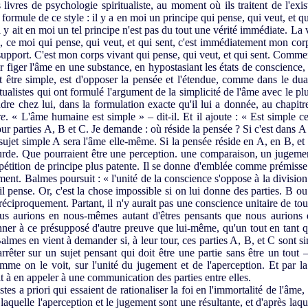
 livres de psychologie spiritualiste, au moment où ils traitent de l'e
formule de ce style : il y a en moi un principe qui pense, qui veut, et q
l y ait en moi un tel principe n'est pas du tout une vérité immédiate. La 
oi, ce moi qui pense, qui veut, et qui sent, c'est immédiatement mon co
 support. C'est mon corps vivant qui pense, qui veut, et qui sent. Comme
r figer l'âme en une substance, en hypostasiant les états de conscience, 
t être simple, est d'opposer la pensée et l'étendue, comme dans le d
itualistes qui ont formulé l'argument de la simplicité de l'âme avec le plu
ndre chez lui, dans la formulation exacte qu'il lui a donnée, au chapi
re
. « L'âme humaine est simple » – dit-il. Et il ajoute : « Est simple ce
ur parties A, B et C. Je demande : où réside la pensée ? Si c'est dans A
sujet simple A sera l'âme elle-même. Si la pensée réside en A, en B, et 
bsurde. Que pourraient être une perception. une comparaison, un jugeme
de pétition de principe plus patente. Il se donne d'emblée comme prémisse 
ement. Balmes poursuit : « l'unité de la conscience s'oppose à la divisi
u'il pense. Or, c'est la chose impossible si on lui donne des parties. B o
réciproquement. Partant, il n'y aurait pas une conscience unitaire de to
ous aurions en nous-mêmes autant d'êtres pensants que nous aurions d
nner à ce présupposé d'autre preuve que lui-même, qu'un tout en tant qu
Balmes en vient à demander si, à leur tour, ces parties A, B, et C sont s
'arrêter sur un sujet pensant qui doit être une partie sans être un tout 
me on le voit, sur l'unité du jugement et de l'aperception. Et par la s
it à en appeler à une communication des parties entre elles.
tes a priori qui essaient de rationaliser la foi en l'immortalité de l'âme,
s laquelle l'aperception et le jugement sont une résultante, et d'après laq