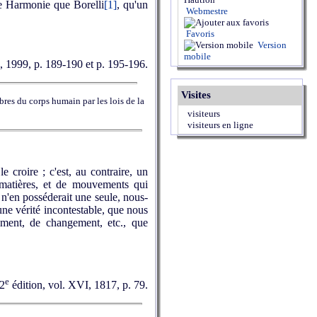
tte Harmonie que Borelli
[1]
, qu'un
Webmestre
Favoris
Version
mobile
s, 1999, p. 189-190 et p. 195-196.
Visites
es du corps humain par les lois de la
visiteurs
visiteurs en ligne
croire ; c'est, au contraire, un
 matières, et de mouvements qui
l n'en posséderait une seule, nous-
une vérité incontestable, que nous
ment, de changement, etc., que
e
 2
édition, vol. XVI, 1817, p. 79.