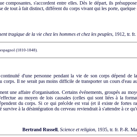
ue composantes, s'accordent entre elles. Dès le départ, ils présuppos
 de tout à fait distinct, différent du corps vivant qui les porte, quelqu
ent tragique de la vie chez les hommes et chez les peuples
, 1912, tr. f
 espagnol (1810-1848).
ontinuité d'une personne pendant la vie de son corps dépend de la 
 corps. Il ne serait pas moins difficile de transporter un cours d'eau au
ent une affaire d'organisation. Certains événements, groupés au moye
ffectue au moyen de lois causales (celles qui sont liées à la forma
pendent du corps. Si ce qui précède est vrai (et il existe de fortes ra
é survive à la désintégration du cerveau reviendrait à s'attendre à ce q
Bertrand Russell
,
Science et religion
, 1935, tr. fr. P.-R. 