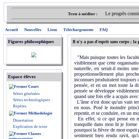
Le progrès consist
Texte à méditer :
Accueil
Nouvelles
Liens
Téléchargements
FAQ
Figures philosophiques
Il n'y a pas d'esprit sans corps ;
"Mais puisque toutes les faculté
visiblement que cette organisati
naturelle, en serait-il moins u
proportionnellement plus proch
Espace élèves
inconnues produiraient toujours ce
pensée, et en un mot toute la dif
Cours
pensée se développe visiblement a
Séries générales
quand une fois elle a acquis avec 
Séries technologiques
L'âme n'est donc qu'un vain term
Repères
en nous. Posé le moindre princi
repentir, et se conduire, en un m
Méthodologie
En effet, si ce qui pense en m
Dissertation
tranquille dans mon lit je forme
Explication de texte
pourquoi la fièvre de mon esprit
Classes
sentiment bien rendu ravit, qu'
préparatoires