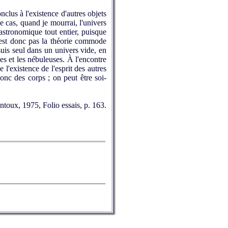
clus à l'existence d'autres objets
e cas, quand je mourrai, l'univers
s astronomique tout entier, puisque
n'est donc pas la théorie commode
 suis seul dans un univers vide, en
les et les nébuleuses. À l'encontre
e l'existence de l'esprit des autres
donc des corps ; on peut être soi-
Mantoux, 1975, Folio essais, p. 163.