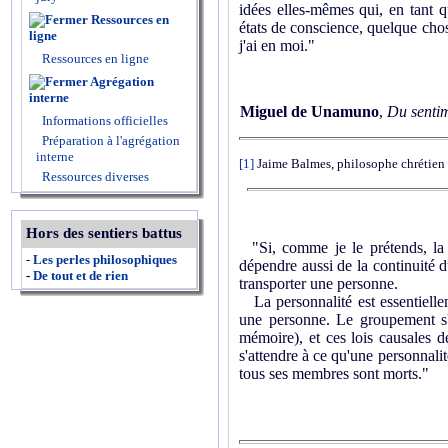
idées elles-mêmes qui, en tant q
Ressources en
états de conscience, quelque chose
ligne
j'ai en moi."
Ressources en ligne
Agrégation
interne
Miguel de Unamuno
,
Du sentim
Informations officielles
Préparation à l'agrégation
interne
[1]
Jaime Balmes, philosophe chrétien
Ressources diverses
Hors des sentiers battus
"Si, comme je le prétends, la c
-
Les perles philosophiques
dépendre aussi de la continuité du
-
De tout et de rien
transporter une personne.
La personnalité est essentiellem
une personne. Le groupement s'e
mémoire), et ces lois causales dé
s'attendre à ce qu'une personnalit
tous ses membres sont morts."