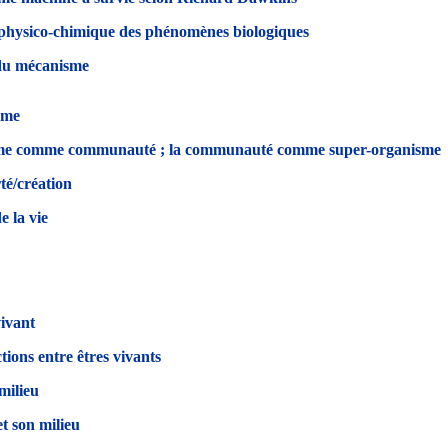
physico-chimique des phénomènes biologiques
 du mécanisme
sme
me comme communauté ; la communauté comme super-organisme
rté/création
e la vie
vivant
tions entre êtres vivants
milieu
 son milieu