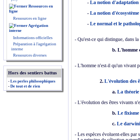
-
La notion d'adaptation
Ressources en
ligne
-
La notion d'écosystème
Ressources en ligne
-
Le normal et le patholo
Agrégation
interne
Informations officielles
- Qu'est-ce qui distingue, dans l
Préparation à l'agrégation
interne
b. L'homme 
Ressources diverses
- L'homme n'est-il qu'un vivant p
Hors des sentiers battus
2.
L'évolution des ê
-
Les perles philosophiques
-
De tout et de rien
a.
La théorie 
- L'évolution des êtres vivants n'e
b.
Le fixisme
c.
Le darwinis
- Les espèces évoluent-elles par s
- Le principe de sélection naturel