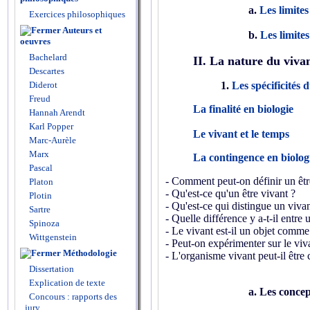
a.
Les limite
Exercices philosophiques
Auteurs et
b.
Les limite
oeuvres
Bachelard
II. La nature du viva
Descartes
Diderot
1.
Les spécificités 
Freud
La finalité en biologie
Hannah Arendt
Karl Popper
Le vivant et le temps
Marc-Aurèle
Marx
La contingence en biolog
Pascal
- Comment peut-on définir un êtr
Platon
- Qu'est-ce qu'un être vivant ?
Plotin
- Qu'est-ce qui distingue un viva
Sartre
-
Quelle différence y a-t-il entre 
Spinoza
- Le vivant est-il un objet comme 
Wittgenstein
- Peut-on expérimenter sur le viv
Méthodologie
- L'organisme vivant peut-il être
Dissertation
Explication de texte
a. Les concep
Concours : rapports des
jury