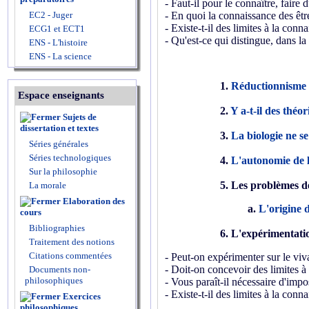
- Faut-il pour le connaître, faire 
EC2 - Juger
- En quoi la connaissance des être
- Existe-t-il des limites à la conn
ECG1 et ECT1
- Qu'est-ce qui distingue, dans l
ENS - L'histoire
ENS - La science
1
.
Réductionnisme
Espace enseignants
2.
Y a-t-il des théor
Sujets de
dissertation et textes
3.
La biologie ne se
Séries générales
Séries technologiques
4.
L'autonomie de l
Sur la philosophie
5. Les problèmes de
La morale
Elaboration des
a.
L'origine d
cours
Bibliographies
6. L'expérimentatio
Traitement des notions
Citations commentées
- Peut-on expérimenter sur le viv
- Doit-on concevoir des limites à 
Documents non-
philosophiques
- Vous paraît-il nécessaire d'imp
- Existe-t-il des limites à la conn
Exercices
philosophiques