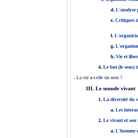
d.
L'analyse 
e.
Critiques
f.
L'organici
g.
L'organis
h.
Vie et libe
4.
Le but (le sens) d
- La vie a-t-elle un sens ?
III. Le monde vivant
1.
La diversité du 
a.
Les interac
2.
Le vivant et son 
a.
L'homme et