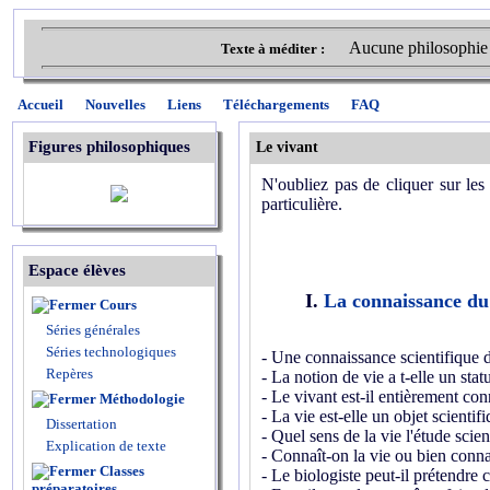
Aucune philosophie n'
Texte à méditer :
Accueil
Nouvelles
Liens
Téléchargements
FAQ
Figures philosophiques
Le vivant
N'oubliez pas de cliquer sur les 
particulière.
Espace élèves
I.
La connaissance du
Cours
Séries générales
Séries technologiques
- Une connaissance scientifique d
Repères
- La notion de vie a t-elle un stat
- Le vivant est-il entièrement con
Méthodologie
- La vie est-elle un objet scientif
Dissertation
- Quel sens de la vie l'étude scie
Explication de texte
- Connaît-on la vie ou bien conna
Classes
- Le biologiste peut-il prétendre c
préparatoires