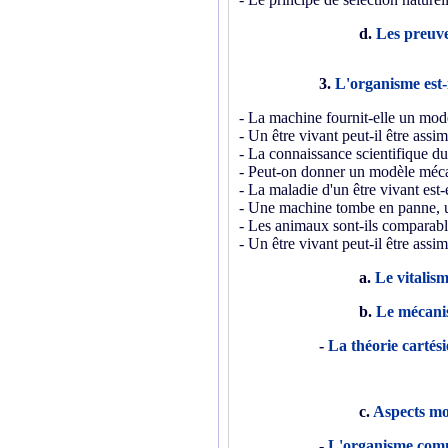
d.
Les preuve
3.
L'organisme est-
- La machine fournit-elle un mod
- Un être vivant peut-il être assi
- La connaissance scientifique du
- Peut-on donner un modèle méca
- La maladie d'un être vivant est
- Une machine tombe en panne, u
- Les animaux sont-ils comparabl
- Un être vivant peut-il être assi
a.
Le vitalis
b.
Le mécani
-
La théorie cartési
c.
Aspects m
-
L'organisme comm