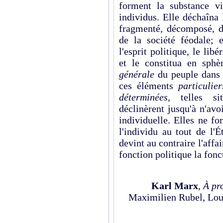
forment la substance vi
individus. Elle déchaîna l
fragmenté, décomposé, di
de la société féodale; 
l'esprit politique, le lib
et le constitua en sphè
générale
du peuple dans 
ces éléments
particulie
déterminées,
telles s
déclinèrent jusqu'à n'av
individuelle. Elles ne fo
l'individu au tout de l'
devint au contraire l'affa
fonction politique la fon
Karl Marx
,
À pr
Maximilien Rubel, Loui