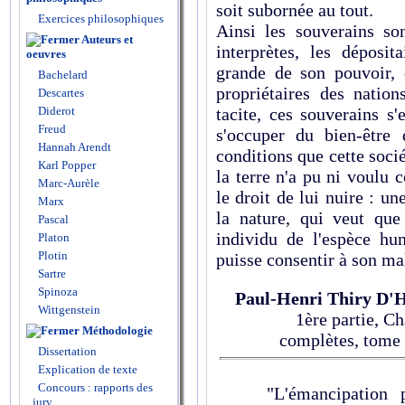
soit subornée au tout.
Exercices philosophiques
Ainsi les souverains son
Auteurs et
interprètes, les déposi
oeuvres
grande de son pouvoir, 
Bachelard
propriétaires des nation
Descartes
Diderot
tacite, ces souverains s
Freud
s'occuper du bien-être 
Hannah Arendt
conditions que cette socié
Karl Popper
la terre n'a pu ni voulu 
Marc-Aurèle
le droit de lui nuire : un
Marx
la nature, qui veut que
Pascal
individu de l'espèce hu
Platon
Plotin
puisse consentir à son m
Sartre
Spinoza
Paul-Henri Thiry D'
Wittgenstein
1ère partie, C
Méthodologie
complètes, tome I
Dissertation
Explication de texte
Concours : rapports des
"L'émancipation pol
jury