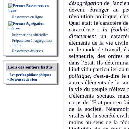
désagrégation
de l'ancie
Ressources en
devenu étranger au pe
ligne
révolution politique, c'es
Ressources en ligne
Quel était le caractère d
Agrégation
interne
caractérise :
la féodali
Informations officielles
directement
un caract
Préparation à l'agrégation
éléments de la vie civile
interne
ou le mode de travail, é
Ressources diverses
seigneurie, des ordres e
dans l'État. Ils détermina
Hors des sentiers battus
l'individu particulier au
t
-
Les perles philosophiques
politique,
c'est-à-dire le
-
De tout et de rien
autres éléments de la soc
la vie du peuple n'éleva p
d'éléments sociaux mai
corps de l'État pour en fa
de la société. Néanmoin
vitales de la société civil
moins au sens de la féoda
l'individu de ce tout qu