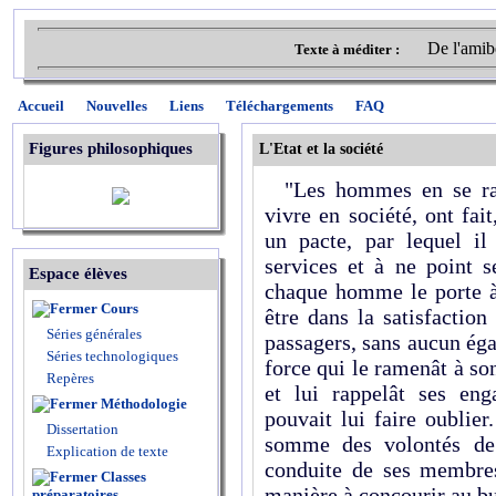
De l'amibe
Texte à méditer :
Accueil
Nouvelles
Liens
Téléchargements
FAQ
Figures philosophiques
L'Etat et la société
"Les hommes en se rapp
vivre en société, ont fai
un pacte, par lequel i
services et à ne point 
Espace élèves
chaque homme le porte à
Cours
être dans la satisfactio
Séries générales
passagers, sans aucun éga
Séries technologiques
force qui le ramenât à son
Repères
et lui rappelât ses en
Méthodologie
pouvait lui faire oublier.
Dissertation
somme des volontés de 
Explication de texte
conduite de ses membres
Classes
manière à concourir au but
préparatoires