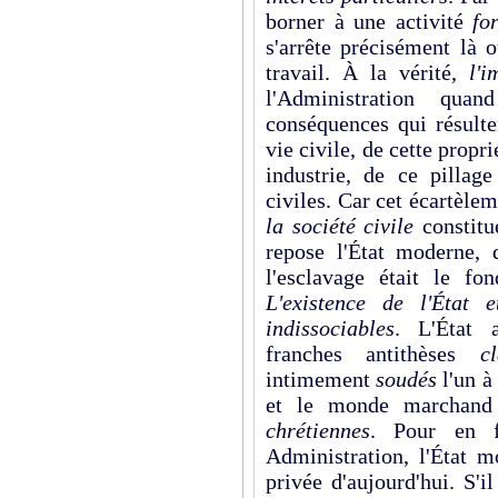
borner à une activité
fo
s'arrête précisément là 
travail. À la vérité,
l'i
l'Administration qua
conséquences qui résulte
vie civile, de cette propr
industrie, de ce pillag
civiles. Car cet écartèlem
la société civile
constitu
repose l'État moderne,
l'esclavage était le fo
L'existence de l'État e
indissociables
. L'État 
franches antithèses
c
intimement
soudés
l'un à
et le monde marchand 
chrétiennes
. Pour en f
Administration, l'État m
privée d'aujourd'hui. S'i