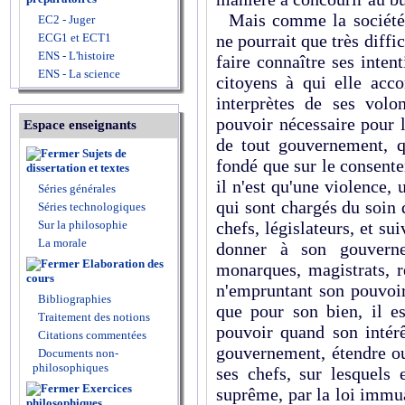
Mais comme la société, 
EC2 - Juger
ECG1 et ECT1
ne pourrait que très diffi
ENS - L'histoire
faire connaître ses intent
ENS - La science
citoyens à qui elle acco
interprètes de ses volon
pouvoir nécessaire pour le
Espace enseignants
de tout gouvernement, q
Sujets de
fondé que sur le consente
dissertation et textes
il n'est qu'une violence,
Séries générales
qui sont chargés du soin 
Séries technologiques
Sur la philosophie
chefs, législateurs, et su
La morale
donner à son gouvernem
Elaboration des
monarques, magistrats, r
cours
n'empruntant son pouvoir 
Bibliographies
que pour son bien, il es
Traitement des notions
pouvoir quand son intérê
Citations commentées
gouvernement, étendre ou
Documents non-
philosophiques
ses chefs, sur lesquels 
Exercices
suprême, par la loi immua
philosophiques