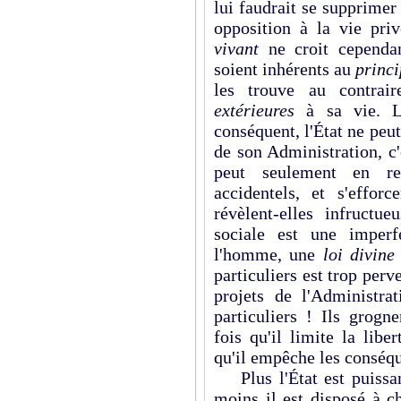
lui faudrait se supprime
opposition à la vie pri
vivant
ne croit cependa
soient inhérents au
princi
les trouve au contrair
extérieures
à sa vie.
conséquent, l'État ne peu
de son Administration, c'
peut seulement en re
accidentels, et s'effor
révèlent-elles infructu
sociale est une imperf
l'homme, une
loi divine
particuliers est trop perv
projets de l'Administrat
particuliers ! Ils grog
fois qu'il limite la lib
qu'il empêche les conséqu
Plus l'État est puissan
moins il est disposé à c