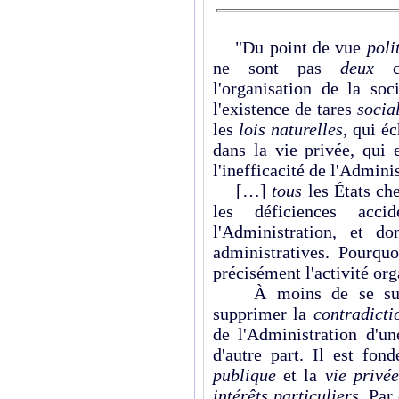
"Du point de vue
poli
ne sont pas
deux
ch
l'organisation de la soc
l'existence de tares
socia
les
lois naturelles
, qui é
dans la vie privée, qui 
l'inefficacité de l'Admini
[…]
tous
les États ch
les déficiences accid
l'Administration, et 
administratives. Pourquo
précisément l'activité orga
À moins de se suppr
supprimer la
contradicti
de l'Administration d'u
d'autre part. Il est fon
publique
et la
vie privée
intérêts particuliers
. Par