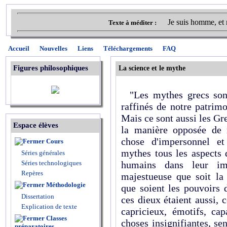
Je suis homme, et 
Texte à méditer :
Accueil
Nouvelles
Liens
Téléchargements
FAQ
Figures philosophiques
La science et le mythe
"Les mythes grecs sont
raffinés de notre patrimoi
Mais ce sont aussi les Gr
Espace élèves
la manière opposée de 
chose d'impersonnel et
Cours
mythes tous les aspects 
Séries générales
Séries technologiques
humains dans leur impr
Repères
majestueuse que soit la 
Méthodologie
que soient les pouvoirs 
Dissertation
ces dieux étaient aussi,
Explication de texte
capricieux, émotifs, ca
Classes
choses insignifiantes, sen
préparatoires