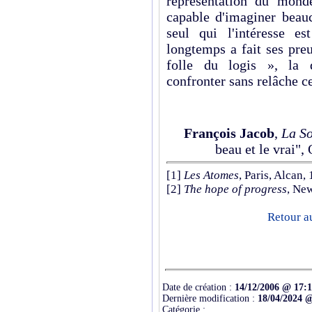
représentation du monde
capable d'imaginer beau
seul qui l'intéresse e
longtemps a fait ses preu
folle du logis », la d
confronter sans relâche ce 
François Jacob
,
La So
beau et le vrai",
[1]
Les Atomes
, Paris, Alcan,
[2]
The hope of progress
, Ne
Retour a
Date de création :
14/12/2006 @ 17:1
Dernière modification :
18/04/2024 @
Catégorie :