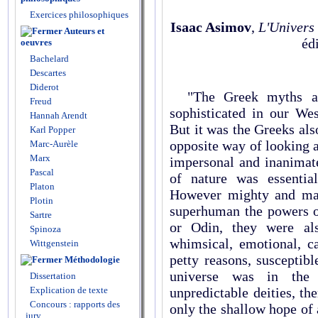
Exercices philosophiques
Isaac Asimov
,
L'Univers 
Auteurs et
édi
oeuvres
Bachelard
Descartes
Diderot
"The Greek myths are
Freud
sophisticated in our Wes
Hannah Arendt
But it was the Greeks als
Karl Popper
opposite way of looking a
Marc-Aurèle
Marx
impersonal and inanimat
Pascal
of nature was essential
Platon
However mighty and maje
Plotin
superhuman the powers of
Sartre
or Odin, they were als
Spinoza
whimsical, emotional, c
Wittgenstein
petty reasons, susceptibl
Méthodologie
universe was in the 
Dissertation
unpredictable deities, th
Explication de texte
Concours : rapports des
only the shallow hope of 
jury