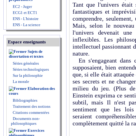
Tant que l'univers était
EC2 - Juger
fantastiques et imprévisi
ECG1 et ECT1
comprendre, seulement, u
ENS - L'histoire
Mais, selon le nouveau
ENS - La science
l'univers devenait une
inflexibles. Les philos
Espace enseignants
intellectuel passionnant d
Sujets de
nature.
dissertation et textes
En s'engageant dans cet
Séries générales
supposaient, bien entendu
Séries technologiques
que, si elle était attaquée
Sur la philosophie
ses secrets et ne changer
La morale
milieu du jeu. (Plus de
Elaboration des
cours
Einstein exprima ce senti
Bibliographies
subtil, mais Il n'est p
Traitement des notions
sentiment que les lois 
Citations commentées
seraient compréhensibl
Documents non-
complètement quitté la r
philosophiques
Exercices
philosophiques