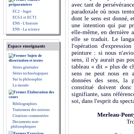
avec tant de persévérance
préparatoires
paradoxale où nous tent
EC2 - Juger
ECG1 et ECT1
dont le sens est donné, e
ENS - L'histoire
une intention qui par pr
ENS - La science
elle-même, en dernière a
elle se traduit. Le lang
l'opération d'expressi
Espace enseignants
peinture : si nous n'avi
Sujets de
sens, il n'y aurait pas p
dissertation et textes
tableau « dit » plus de 
Séries générales
sens ne peut nous en a
Séries technologiques
Sur la philosophie
données des sens, la p
La morale
constitué doivent don
Elaboration des
signifiante, sans référenc
cours
soi, dans l'esprit du spect
Bibliographies
Traitement des notions
Merleau-Pont
Citations commentées
Tro
Documents non-
philosophiques
Exercices