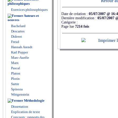
Retour a
philosophiques
Exercices philosophiques
Date de création :
05/07/2007 @ 16:
Auteurs et
Dernière modification :
05/07/2007 
oeuvres
Catégorie :
Bachelard
Page lue
7214 fois
Descartes
Diderot
Freud
Hannah Arendt
Karl Popper
Marc-Aurèle
Marx
Pascal
Platon
Plotin
Sartre
Spinoza
Wittgenstein
Méthodologie
Dissertation
Explication de texte
Concours : rapports des