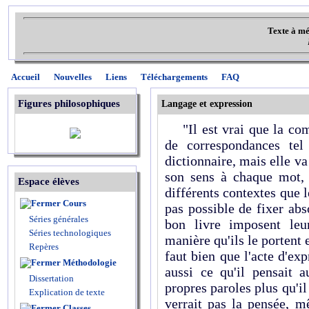
Texte à mé
Accueil
Nouvelles
Liens
Téléchargements
FAQ
Figures philosophiques
Langage et expression
"Il est vrai que la co
de correspondances tel
dictionnaire, mais elle va
son sens à chaque mot, 
Espace élèves
différents contextes que l
Cours
pas possible de fixer ab
Séries générales
bon livre imposent leu
Séries technologiques
manière qu'ils le portent e
Repères
faut bien que l'acte d'ex
Méthodologie
aussi ce qu'il pensait a
Dissertation
propres paroles plus qu'il
Explication de texte
verrait pas la pensée, m
Classes