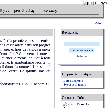
l y avait peut-être à agir.
Paul Valéry
Admin
Recherche
 Par la première, l'esprit semble
 sans cesse arrêté dans son progrès
ntaire, et hors de la souveraineté
éconnaître ? Comment, si toute la
Rechercher
s, et chez le même individu à tous
ème, le spiritualisme l'écarte : il
l donne la torture à la raison ; il
de l'esprit. Le spiritualisme est
Un peu de musique
-
L'art du sample
s économiques
, 1846, Chapitre XI.
-
Sweet soul music
Contact - Infos