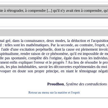
e à rétrograder, à comprendre [...] qu'il n'y avait rien à comprendre, qu'i
gré, dans la connaissance, deux modes, la déduction et l'acquisition.
nd : telles sont les mathématiques. Par la seconde, au contraire, l'esprit,
 l'aide d'une excitation perpétuelle, dont la cause est pleinement involo
iritualisme, rendre raison de ce phénomène, qu'il est impossible de m
elle pas spontanée, complète dès l'origine, égale dans tous les individu
nt enfin expliquer l'erreur et le progrès ? Au lieu de résoudre le probl
is, les plus indubitables, savoir les découvertes expérimentales du moi ; i
évoquer en doute son propre principe, en niant le témoignage négatif 
Proudhon
,
Système des contradiction
Retour au menu sur la matière et l'esprit