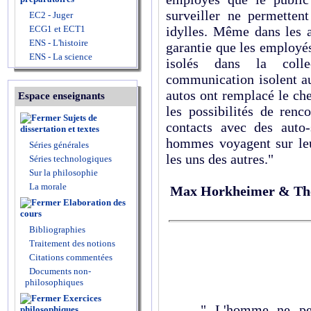
surveiller ne permettent
EC2 - Juger
ECG1 et ECT1
idylles. Même dans les a
ENS - L'histoire
garantie que les employés
ENS - La science
isolés dans la coll
communication isolent a
autos ont remplacé le che
Espace enseignants
les possibilités de ren
Sujets de
contacts avec des auto-
dissertation et textes
hommes voyagent sur le
Séries générales
les uns des autres."
Séries technologiques
Sur la philosophie
La morale
Max Horkheimer & Th
Elaboration des
cours
Bibliographies
Traitement des notions
Citations commentées
Documents non-
philosophiques
Exercices
" L'homme ne peut j
philosophiques