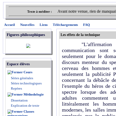
Avant notre venue, rien de manquait
Texte à méditer :
Accueil
Nouvelles
Liens
Téléchargements
FAQ
Figures philosophiques
Les effets de la technique
"L'affirmation se
communication sont s
seulement pour le domai
discours menteur du spe
Espace élèves
cerveau des hommes et
Cours
seulement la publicité 
Séries générales
concernant la débâcle de
Séries technologiques
l'exemple du héros de c
Repères
spectre lorsque des ad
Méthodologie
adultes commentent u
Dissertation
littéralement les hom
Explication de texte
modernes, les salles imm
Classes
employés que le public
préparatoires