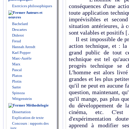
conséquences d'une actio
Exercices philosophiques
toute application techniq
Auteurs et
oeuvres
imprévisibles et secon
Bachelard
situation antérieures, à 
Descartes
sont valables et positifs 
Diderot
Il est impossible de pré
Freud
action technique, et : l
Hannah Arendt
grand public de tout c
Karl Popper
technique est tel qu'auc
Marc-Aurèle
Marx
progrès technique se d
Pascal
L'homme est alors livré 
Platon
grandes et les plus petite
Plotin
qu'il ne peut en aucune fa
Sartre
question, maintenant, qu'i
Spinoza
qu'il mange, pas plus qu
Wittgenstein
du développement de la
Méthodologie
cinéma, etc. C'est
Dissertation
d'expérimentation dout
Explication de texte
Concours : rapports des
apprend à modifier se
jury