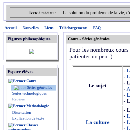
La solution du problème de la vie, c'
Texte à méditer :
Accueil
Nouvelles
Liens
Téléchargements
FAQ
Figures philosophiques
Cours -
Séries générales
Pour les nombreux cours n
patienter un peu :).
-
L
Espace élèves
-
L
Cours
- L
Le sujet
Séries générales
-
A
Séries technologiques
-
L
Repères
- L
Méthodologie
- L
Dissertation
-
L
Explication de texte
La culture
-
L
Classes
-
L
préparatoires