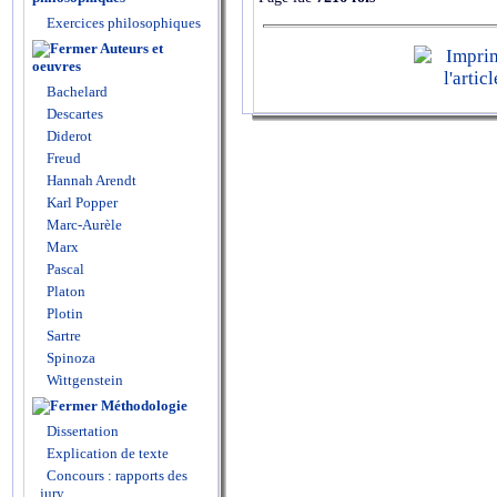
Exercices philosophiques
Auteurs et
oeuvres
Bachelard
Descartes
Diderot
Freud
Hannah Arendt
Karl Popper
Marc-Aurèle
Marx
Pascal
Platon
Plotin
Sartre
Spinoza
Wittgenstein
Méthodologie
Dissertation
Explication de texte
Concours : rapports des
jury