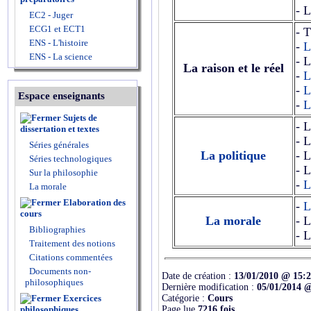
- L
EC2 - Juger
ECG1 et ECT1
- T
ENS - L'histoire
-
L
ENS - La science
- L
La raison et le réel
-
L
-
L
Espace enseignants
-
L
Sujets de
- L
dissertation et textes
- L
Séries générales
La politique
- L
Séries technologiques
- L
Sur la philosophie
-
L
La morale
Elaboration des
-
L
cours
La morale
- L
Bibliographies
- 
Traitement des notions
Citations commentées
Documents non-
Date de création :
13/01/2010 @ 15:
philosophiques
Dernière modification :
05/01/2014 
Catégorie :
Cours
Exercices
Page lue
7216 fois
philosophiques