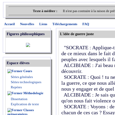
Texte à méditer :
Il n'est pas contraire à la raison de 
Accueil
Nouvelles
Liens
Téléchargements
FAQ
Figures philosophiques
L'idée de guerre juste
"SOCRATE : Applique-toi 
de ce mieux dans le fait d
peuples avec lesquels il fa
Espace élèves
ALCIBIADE : J'ai beau m'
découvrir.
Cours
SOCRATE : Quoi ! tu ne 
Séries générales
Séries technologiques
la guerre, ce que nous all
Repères
nous y engager et de quel
Méthodologie
ALCIBIADE : Je sais que
Dissertation
qu'on nous fait violence 
Explication de texte
SOCRATE : Voyons : de q
Classes
chacun de ces cas ? Essay
préparatoires