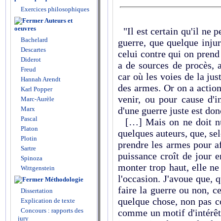
Exercices philosophiques
Auteurs et
oeuvres
"Il est certain qu'il ne p
Bachelard
guerre, que quelque injur
Descartes
celui contre qui on prend
Diderot
a de sources de procès, a
Freud
car où les voies de la j
Hannah Arendt
des armes. Or on a action
Karl Popper
venir, ou pour cause d'i
Marc-Aurèle
Marx
d'une guerre juste est don
Pascal
[…] Mais on ne doit nu
Platon
quelques auteurs, que, sel
Plotin
prendre les armes pour af
Sartre
puissance croît de jour e
Spinoza
monter trop haut, elle ne
Wittgenstein
l'occasion. J'avoue que, q
Méthodologie
faire la guerre ou non, c
Dissertation
quelque chose, non pas c
Explication de texte
Concours : rapports des
comme un motif d'intérêt ;
jury