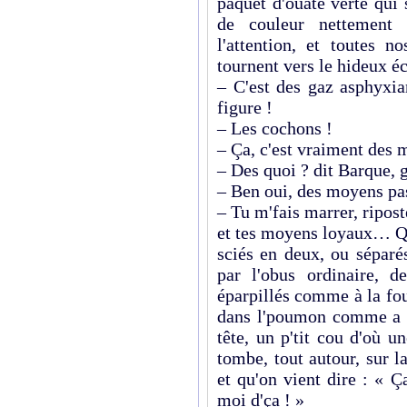
paquet d'ouate verte qui 
de couleur nettement d
l'attention, et toutes n
tournent vers le hideux é
– C'est des gaz asphyxia
figure !
– Les cochons !
– Ça, c'est vraiment des 
– Des quoi ? dit Barque, 
– Ben oui, des moyens pa
– Tu m'fais marrer, ripo
et tes moyens loyaux… Q
sciés en deux, ou séparé
par l'obus ordinaire, d
éparpillés comme à la fou
dans l'poumon comme a c
tête, un p'tit cou d'où u
tombe, tout autour, sur l
et qu'on vient dire : « Ç
moi d'ça ! »