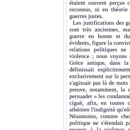
étaient souvent perçus 
reconnus, ni en théorie
guerres justes.
Les justifications des g
sont très anciennes, m
guerre en bonne et due
évidents, figure la convic
relations politiques n
violence ; nous voyons a
Grèce antique, dans 
définissait explicite
exclusivement sur la pers
s'agissait pas là de mot
preuve, notamment, la 
persuader » les condamné
ciguë, afin, en toutes 
athénien l'indignité qu'eût
Néanmoins, comme chez 
politique ne s'étendait 
recours à la violence