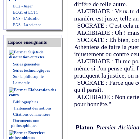
diffère de telle autre.
EC2 - Juger
ALCIBIADE : Veux-tu dire
ECG1 et ECT1
manière est juste, telle au
ENS - L'histoire
SOCRATE : C'est cela 
ENS - La science
ALCIBIADE : Oh ! mais el
SOCRATE : Eh bien, contr
Espace enseignants
Athéniens de faire la guer
Sujets de
injustement ou contre ceux
dissertation et textes
ALCIBIADE : Tu me poses 
Séries générales
même si l'on pense qu'il f
Séries technologiques
pratiquent la justice, on 
Sur la philosophie
SOCRATE : Parce que ce n
La morale
qu'il paraît.
Elaboration des
cours
ALCIBIADE : Non certes ;
Bibliographies
pour honnête."
Traitement des notions
Citations commentées
Documents non-
philosophiques
Platon
,
Premier Alcibia
Exercices
philosophiques