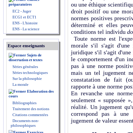
ou une éthique scientifiq
préparatoires
droit positif ou une mora
EC2 - Juger
ECG1 et ECT1
normes positives prescri
ENS - L'histoire
déterminé et elles peuv
ENS - La science
conditions tel individu
do
Toute norme est l'expre
morale s'il s'agit d'un
Espace enseignants
juridique s'il s'agit d'un
Sujets de
le comportement d'un in
dissertation et textes
pas à une norme positiv
Séries générales
mais un tel jugement ne
Séries technologiques
Sur la philosophie
constatation de fait (o
La morale
rapporte à une norme positi
Elaboration des
En revanche une norme 
cours
seulement « supposée »,
Bibliographies
réalité. Un jugement qu
Traitement des notions
correspond pas à une 
Citations commentées
jugement de valeur essent
Documents non-
philosophiques
Exercices