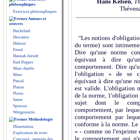
Hans Kelsen
,
Th
philosophiques
Thévena
Exercices philosophiques
Auteurs et
oeuvres
Bachelard
"Les notions d'obligation
Descartes
Diderot
du terme) sont intimemen
Freud
Dire qu'une norme co
Hannah Arendt
équivaut à dire qu'
Karl Popper
comportement. Dire qu'u
Marc-Aurèle
l'obligation » de se c
Marx
équivaut à dire qu'une
Pascal
Platon
est valide. L'obligation 
Plotin
de la norme, 1'obligation
Sartre
sujet dont le com
Spinoza
comportement, par lequel
Wittgenstein
comportement par leque
Méthodologie
conforme à la norme. Le 
Dissertation
» - comme on l'exprime d
Explication de texte
le comportement qui n'
Concours : rapports des