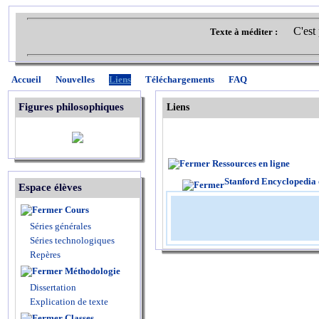
C'est
Texte à méditer :
Accueil
Nouvelles
Liens
Téléchargements
FAQ
Figures philosophiques
Liens
Ressources en ligne
Stanford Encyclopedia 
Espace élèves
Cours
Séries générales
Séries technologiques
Repères
Méthodologie
Dissertation
Explication de texte
Classes