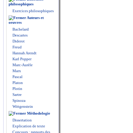
philosophiques
Exercices philosophiques
Auteurs et
oeuvres
Bachelard
Descartes
Diderot
Freud
Hannah Arendt
Karl Popper
Marc-Aurèle
Marx
Pascal
Platon
Plotin
Sartre
Spinoza
Wittgenstein
Méthodologie
Dissertation
Explication de texte
Concours : rapports des