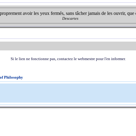
 proprement avoir les yeux fermés, sans tâcher jamais de les ouvrir, que 
Descartes
Si le lien ne fonctionne pas, contactez le webmestre pour l'en informer.
of Philosophy