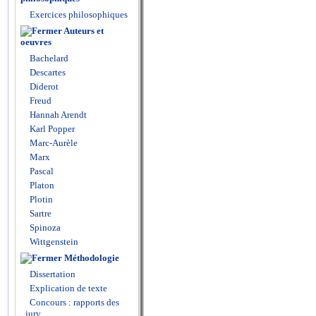
Exercices philosophiques
Auteurs et
oeuvres
Bachelard
Descartes
Diderot
Freud
Hannah Arendt
Karl Popper
Marc-Aurèle
Marx
Pascal
Platon
Plotin
Sartre
Spinoza
Wittgenstein
Méthodologie
Dissertation
Explication de texte
Concours : rapports des
jury