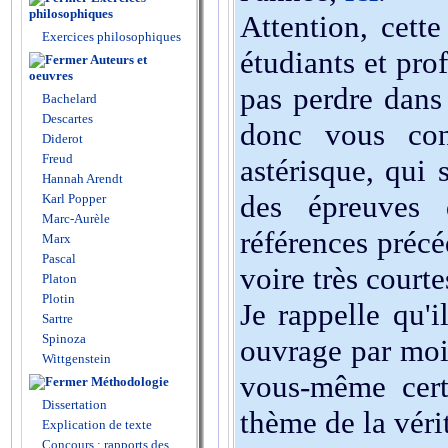
philosophiques
Attention, cette
Exercices philosophiques
étudiants et pro
Auteurs et
oeuvres
pas perdre dans
Bachelard
Descartes
donc vous con
Diderot
Freud
astérisque, qui 
Hannah Arendt
des épreuves 
Karl Popper
Marc-Aurèle
références précé
Marx
Pascal
voire très courte
Platon
Plotin
Je rappelle qu'i
Sartre
Spinoza
ouvrage par mois
Wittgenstein
vous-même cert
Méthodologie
Dissertation
thème de la véri
Explication de texte
Concours : rapports des