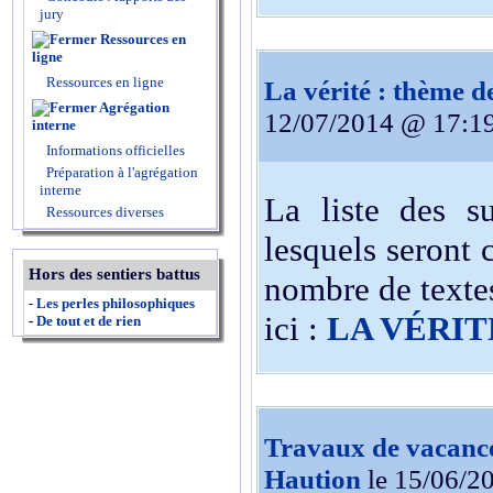
jury
Ressources en
ligne
Ressources en ligne
La vérité : thème 
Agrégation
12/07/2014 @ 17:1
interne
Informations officielles
Préparation à l'agrégation
interne
La liste des s
Ressources diverses
lesquels seront c
Hors des sentiers battus
nombre de textes
-
Les perles philosophiques
ici :
LA VÉRIT
-
De tout et de rien
Travaux de vacances
Haution
le 15/06/2