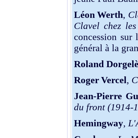
Léon Werth
,
Cl
Clavel chez les
concession sur 
général à la gra
Roland Dorgelè
Roger Vercel
,
C
Jean-Pierre G
du front (1914-
Hemingway
,
L'