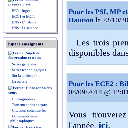
préparatoires
Pour les PSI, MP et
EC2 - Juger
ECG1 et ECT1
Haution
le 23/10/2
ENS - L'histoire
ENS - La science
Les trois premi
Espace enseignants
disponibles dan
Sujets de
dissertation et textes
Séries générales
Séries technologiques
Sur la philosophie
La morale
Pour les ECE2 : Bib
Elaboration des
08/09/2014 @ 12:0
cours
Bibliographies
Traitement des notions
Citations commentées
Vous trouverez
Documents non-
philosophiques
ici
l'année,
.
Exercices