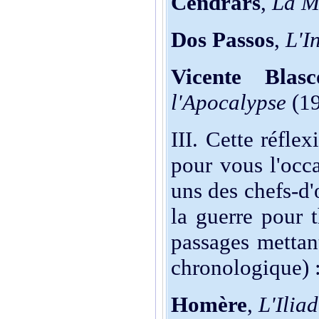
Cendrars
,
La M
Dos Passos
,
L'I
Vicente Blas
l'Apocalypse
(19
III. Cette réfle
pour vous l'occa
uns des chefs-d'
la guerre pour t
passages mettant
chronologique) 
Homère
,
L'Ilia