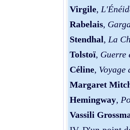
Virgile
,
L'Énéid
Rabelais
,
Garga
Stendhal
,
La Ch
Tolstoï
,
Guerre 
Céline
,
Voyage a
Margaret Mitch
Hemingway
,
Po
Vassili Grossm
IV. D'un point d