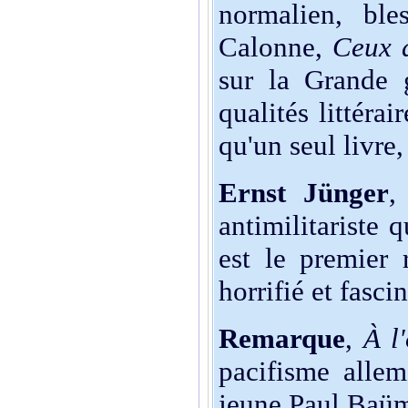
normalien, bl
Calonne,
Ceux 
sur la Grande 
qualités littérai
qu'un seul livre, 
Ernst Jünger
antimilitariste q
est le premier 
horrifié et fasc
Remarque
,
À l
pacifisme allem
jeune Paul Baüme