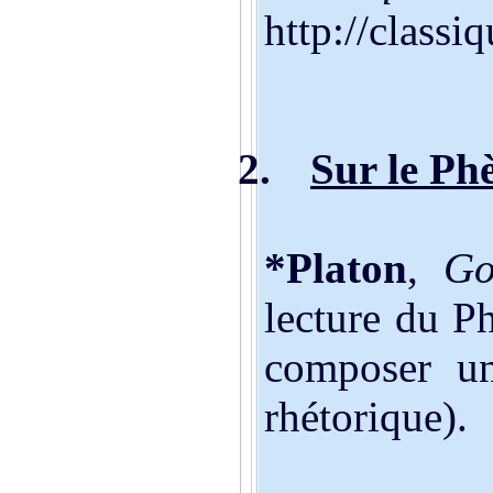
http://class
2.
Sur le Ph
*Platon
,
Go
lecture du Ph
composer un
rhétorique).