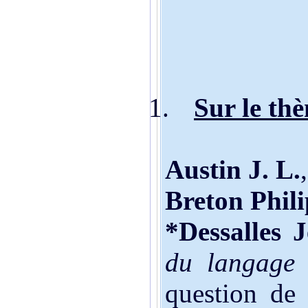
1.
Sur le thè
Austin J. L.
Breton Phil
*Dessalles 
du langage
(
question de 