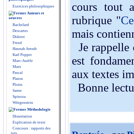
cours tout 
Exercices philosophiques
Auteurs et
rubrique "
Ce
oeuvres
Bachelard
mais contienn
Descartes
Diderot
Freud
Je rappelle 
Hannah Arendt
Karl Popper
est fondamen
Marc-Aurèle
Marx
aux textes im
Pascal
Platon
Bonne lecture
Plotin
Sartre
Spinoza
Wittgenstein
Méthodologie
Dissertation
Explication de texte
Concours : rapports des
jury