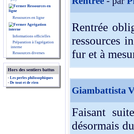
Rentrée
- par
P
Ressources en
ligne
Ressources en ligne
Rentrée oblig
Agrégation
interne
Informations officielles
ressources i
Préparation à l'agrégation
interne
fur et à mesur
Ressources diverses
Hors des sentiers battus
-
Les perles philosophiques
-
De tout et de rien
Giambattista V
Faisant suit
désormais du 