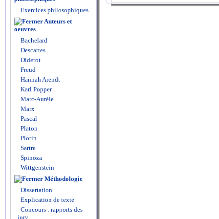
Exercices philosophiques
Auteurs et
oeuvres
Bachelard
Descartes
Diderot
Freud
Hannah Arendt
Karl Popper
Marc-Aurèle
Marx
Pascal
Platon
Plotin
Sartre
Spinoza
Wittgenstein
Méthodologie
Dissertation
Explication de texte
Concours : rapports des
jury