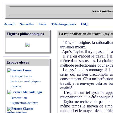
Texte à médite
Accueil
Nouvelles
Liens
Téléchargements
FAQ
Figures philosophiques
La rationalisation du travail (taylo
"Dès son origine, la rationalisat
travailler mieux.
Après Taylor, il n'y a pas eu bea
Il y a eu d'abord le travail à l
même dans ses usines. La chaîne,
Espace élèves
méthode perfectionnée pour extra
Le système des montages à la ch
Cours
série, où, au lieu d'accomplir u
Séries générales
constamment. C'est un perfectionn
Séries technologiques
travail, et à renvoyer cela au bu
Repères
qualifié.
Méthodologie
L'esprit d'un tel système appar
rationalisation lui a été appliqué à
Dissertation
Taylor ne recherchait pas une mé
Explication de texte
même temps le moyen de simplifie
Classes
rationnel et le moyen de contrôle,
préparatoires