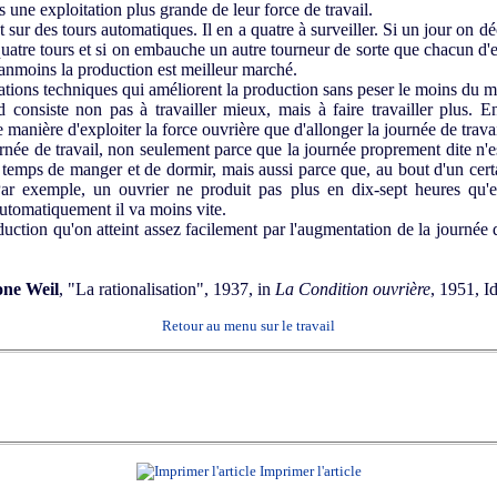
as une exploitation plus grande de leur force de travail.
sur des tours automatiques. Il en a quatre à surveiller. Si un jour on d
uatre tours et si on embauche un autre tourneur de sorte que chacun d'
néanmoins la production est meilleur marché.
tions techniques qui améliorent la production sans peser le moins du mo
consiste non pas à travailler mieux, mais à faire travailler plus. E
 manière d'exploiter la force ouvrière que d'allonger la journée de travai
ournée de travail, non seulement parce que la journée proprement dite n'
le temps de manger et de dormir, mais aussi parce que, au bout d'un cert
Par exemple, un ouvrier ne produit pas plus en dix-sept heures qu'
automatiquement il va moins vite.
ction qu'on atteint assez facilement par l'augmentation de la journée de
ne Weil
, "La rationalisation", 1937, in
La Condition ouvrière
, 1951, I
Retour au menu sur le travail
Imprimer l'article