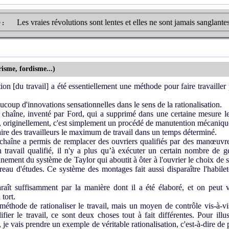
Les vraies révolutions sont lentes et elles ne sont jamais sanglantes
r :
risme, fordisme...)
ion [du travail] a été essentiellement une méthode pour faire travaille
ucoup d'innovations sensationnelles dans le sens de la rationalisation.
a chaîne, inventé par Ford, qui a supprimé dans une certaine mesure le 
 originellement, c'est simplement un procédé de manutention mécaniqu
ire des travailleurs le maximum de travail dans un temps déterminé.
aîne a permis de remplacer des ouvriers qualifiés par des manœuvres
n travail qualifié, il n'y a plus qu’à exécuter un certain nombre de 
ement du système de Taylor qui aboutit à ôter à l'ouvrier le choix de s
reau d'études. Ce système des montages fait aussi disparaître l'habile
aît suffisamment par la manière dont il a été élaboré, et on peut 
 tort.
thode de rationaliser le travail, mais un moyen de contrôle vis-à-vis 
r le travail, ce sont deux choses tout à fait différentes. Pour illustr
 je vais prendre un exemple de véritable rationalisation, c'est-à-dire d