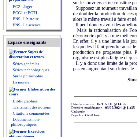
sur les ouvriers et ne constitue p
EC2 - Juger
Supposez un tourneur travaillant 
ECG1 et ECT1
de doubler la production de ces q
ENS - L'histoire
alors le même travail à faire et 
Il peut donc y avoir des améliora
ENS - La science
Mais la rationalisation de Ford 
découverte qu'il y a une meilleure
En effet, il y a une limite à la j
Espace enseignants
lesquelles il faut prendre aussi 
Sujets de
production ne progresse plus. 
dissertation et textes
organisme est plus fatigué et qu'
Il y a donc une limite de la produ
Séries générales
pas en augmentant son intensité.
Séries technologiques
Sur la philosophie
Simo
La morale
Elaboration des
cours
Bibliographies
Date de création :
02/11/2011 @ 14:56
Traitement des notions
Dernière modification :
03/07/2024 @ 11:35
Catégorie :
Citations commentées
Page lue
33768 fois
Documents non-
philosophiques
Exercices
philosophiques