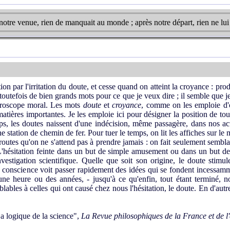
notre venue, rien de manquait au monde ; après notre départ, rien ne lu
ion par l'irritation du doute, et cesse quand on atteint la croyance : pro
à toutefois de bien grands mots pour ce que je veux dire ; il semble qu
microscope moral. Les mots
doute
et
croyance
, comme on les emploie d'or
matières importantes. Je les emploie ici pour désigner la position de tou
s, les doutes naissent d'une indécision, même passagère, dans nos act
e station de chemin de fer. Pour tuer le temps, on lit les affiches sur 
s routes qu'on ne s'attend pas à prendre jamais : on fait seulement sembl
. L'hésitation feinte dans un but de simple amusement ou dans un but d
estigation scientifique. Quelle que soit son origine, le doute stimule
 conscience voit passer rapidement des idées qui se fondent incessammen
une heure ou des années, - jusqu'à ce qu'enfin, tout étant terminé
ables à celles qui ont causé chez nous l'hésitation, le doute. En d'autre
La logique de la science",
La Revue philosophiques de la France et de l