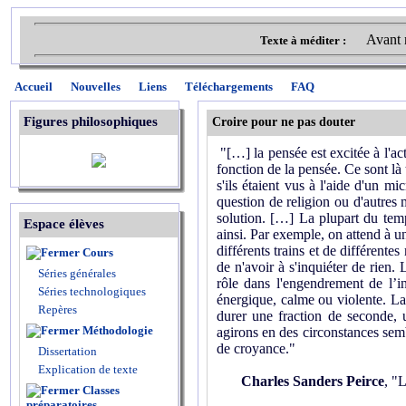
Avant 
Texte à méditer :
Accueil
Nouvelles
Liens
Téléchargements
FAQ
Figures philosophiques
Croire pour ne pas douter
"[…] la pensée est excitée à l'act
fonction de la pensée. Ce sont l
s'ils étaient vus à l'aide d'un 
question de religion ou d'autres 
solution. […] La plupart du temp
Espace élèves
ainsi. Par exemple, on attend à un
différents trains et de différente
Cours
de n'avoir à s'inquiéter de rien
Séries générales
rôle dans l'engendrement de l’inv
Séries technologiques
énergique, calme ou violente. La
Repères
durer une fraction de seconde, 
Méthodologie
agirons en des circonstances sembl
de croyance."
Dissertation
Explication de texte
Charles Sanders Peirce
, "
Classes
préparatoires