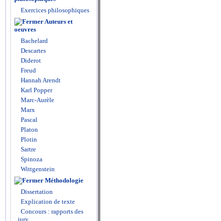
Exercices philosophiques
Auteurs et
oeuvres
Bachelard
Descartes
Diderot
Freud
Hannah Arendt
Karl Popper
Marc-Aurèle
Marx
Pascal
Platon
Plotin
Sartre
Spinoza
Wittgenstein
Méthodologie
Dissertation
Explication de texte
Concours : rapports des
jury