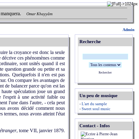
i manquera.
Omar Khayyâm
Admin
Recherche
duire la croyance est donc la seule
e je décrive ces phénomènes comme
dinaire, sont usités quand il est
te question grande ou petite et sa
Rechercher
ions. Quelquefois il n'en est pas
le mur. On compare les avantages de
ant de balancer parce qu'on est las
e haute spéculation joue un grand
Un peu de musique
 l'esprit à une activité faible ou
t l'une dans l'autre, - cela peut
-
L'art du sample
, nous avons décidé comment nous
-
Sweet soul music
s termes, nous avons atteint l'état
Contact - Infos
'étranger
, tome VII, janvier 1879.