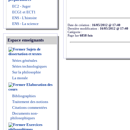
EC2 - Juger
ECG1 et ECT1
ENS - L'histoire
ENS - La science
Date de création :
16/05/2012 @ 17:40
Dernière modification :
16/05/2012 @ 17:40
Catégorie :
Page lue
6858 fois
Espace enseignants
Sujets de
dissertation et textes
Séries générales
Séries technologiques
Sur la philosophie
La morale
Elaboration des
cours
Bibliographies
Traitement des notions
Citations commentées
Documents non-
philosophiques
Exercices
philosophiques