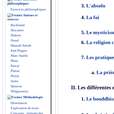
philosophiques
3.
L'absolu
Exercices philosophiques
Auteurs et
4.
La foi
oeuvres
Bachelard
Descartes
5.
Le mysticis
Diderot
Freud
6.
La religion 
Hannah Arendt
Karl Popper
Marc-Aurèle
7.
Les pratique
Marx
Pascal
Platon
a.
La priè
Plotin
Sartre
Spinoza
II. Les différentes 
Wittgenstein
Méthodologie
1.
Le bouddhi
Dissertation
Explication de texte
Concours : rapports des