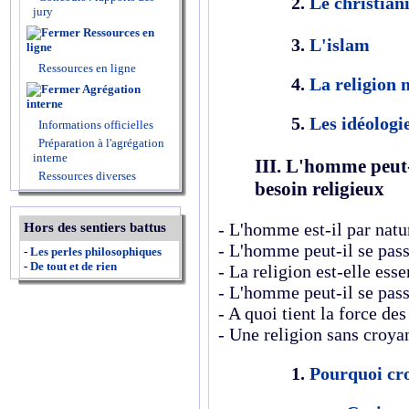
2.
Le christian
jury
Ressources en
3.
L'islam
ligne
Ressources en ligne
4.
La religion 
Agrégation
interne
5.
Les idéologi
Informations officielles
Préparation à l'agrégation
interne
III. L'homme peut-i
Ressources diverses
besoin religieux
- L'homme est-il par natur
Hors des sentiers battus
- L'homme peut-il se pass
-
Les perles philosophiques
-
De tout et de rien
- La religion est-elle ess
- L'homme peut-il se pass
- A quoi tient la force des
- Une religion sans croyan
1.
Pourquoi cro