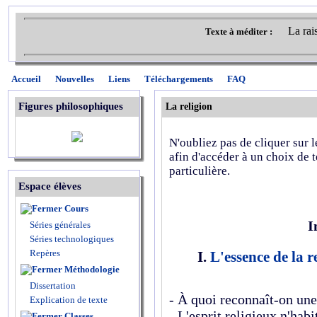
La rai
Texte à méditer :
Accueil
Nouvelles
Liens
Téléchargements
FAQ
Figures philosophiques
La religion
N'oubliez pas de cliquer sur l
afin d'accéder à un choix de t
particulière.
Espace élèves
Cours
I
Séries générales
Séries technologiques
Repères
I.
L'essence de la r
Méthodologie
Dissertation
- À quoi reconnaît-on une 
Explication de texte
- L'esprit religieux n'habi
Classes