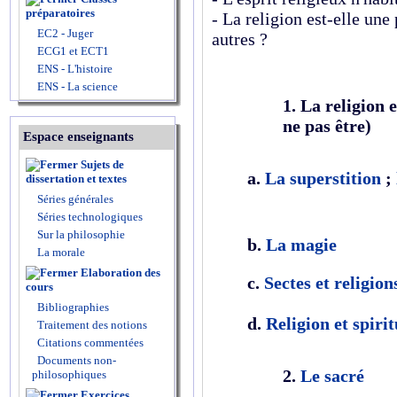
préparatoires
- La religion est-elle un
EC2 - Juger
autres ?
ECG1 et ECT1
ENS - L'histoire
ENS - La science
1. La religion 
ne pas être)
Espace enseignants
Sujets de
a.
La superstition
;
dissertation et textes
Séries générales
Séries technologiques
Sur la philosophie
b.
La magie
La morale
Elaboration des
c.
Sectes et religion
cours
Bibliographies
d.
Religion et spirit
Traitement des notions
Citations commentées
Documents non-
2.
Le sacré
philosophiques
Exercices