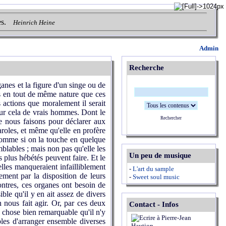
s.
Heinrich Heine
Admin
Recherche
rganes et la figure d'un singe ou de
as en tout de même nature que ces
s actions que moralement il serait
our cela de vrais hommes. Dont le
Rechercher
e nous faisons pour déclarer aux
aroles, et même qu'elle en profère
comme si on la touche en quelque
mblables ; mais non pas qu'elle les
Un peu de musique
 plus hébétés peuvent faire. Et le
elles manqueraient infailliblement
-
L'art du sample
ement par la disposition de leurs
-
Sweet soul music
contres, ces organes ont besoin de
ble qu'il y en ait assez de divers
 nous fait agir. Or, par ces deux
Contact - Infos
e chose bien remarquable qu'il n'y
bles d'arranger ensemble diverses