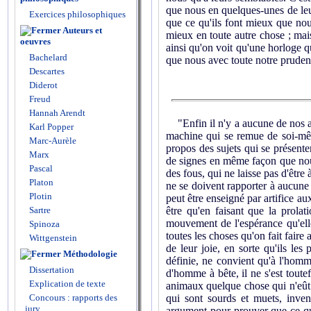
que nous en quelques-unes de leu
Exercices philosophiques
que ce qu'ils font mieux que nous
Auteurs et
mieux en toute autre chose ; mais 
oeuvres
ainsi qu'on voit qu'une horloge q
Bachelard
que nous avec toute notre pruden
Descartes
Diderot
Freud
Hannah Arendt
"Enfin il n'y a aucune de nos ac
Karl Popper
machine qui se remue de soi-même
Marc-Aurèle
propos des sujets qui se présente
Marx
de signes en même façon que nous 
Pascal
des fous, qui ne laisse pas d'être 
Platon
ne se doivent rapporter à aucune 
Plotin
peut être enseigné par artifice au
être qu'en faisant que la prola
Sartre
mouvement de l'espérance qu'elle 
Spinoza
toutes les choses qu'on fait fair
Wittgenstein
de leur joie, en sorte qu'ils les
Méthodologie
définie, ne convient qu'à l'hom
Dissertation
d'homme à bête, il ne s'est toutef
Explication de texte
animaux quelque chose qui n'eût p
qui sont sourds et muets, inven
Concours : rapports des
jury
argument pour prouver que ce qui