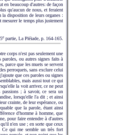
ut en beaucoup d'autres: de façon
plus qu'aucun de nous, et feraient
n la disposition de leurs organes :
et mesurer le temps plus justement
e
 5
partie, La Pléiade, p. 164-165.
tre corps n'est pas seulement une
paroles, ou autres signes faits à
es, parce que les muets se servent
des perroquets, sans exclure celui
t j'ajoute que ces paroles ou signes
semblables, mais aussi tout ce qui
qu'elle la voit arriver, ce ne peut
passions ; à savoir, ce sera un
se, lorsqu'elle l'a dit ; et ainsi
eur crainte, de leur espérance, ou
rquable que la parole, étant ainsi
 différence d'homme à homme, que
gne, pour faire entendre à d'autres
qu'il n'en use ; en sorte que ceux
s. Ce qui me semble un très fort
cune pensée, et non point que les