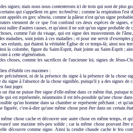
es signes; mais nous nous contenterons ici de trois qui sont de plus gra
certains qui s'appellent en grec
techmêria
; comme la respiration l'est d
sont appelés en grec
sêmeia
, comme la pâleur n'est qu'un signe probabl
ires viennent de ce que l'on confond ces deux espèces de signes, et 
ssi naître d'autres causes, et qu'ainsi il ne soit qu'un signe probable de 
choses, comme l'air du visage, qui est signe des mouvements de l'âme,
des maladies, sont joints à ces maladies ; et pour me servir d'exemples
à ses enfants, qui étaient la véritable Église de ce temps-là; ainsi nos te
insi la colombe, figure du Saint-Esprit, était jointe au Saint-Esprit ; a
joint à cette régénération.
des choses, comme les sacrifices de l'ancienne loi, signes de Jésus-Chr
ieu d'établir ces maximes :
précisément, ni de la présence du signe à la présence de la chose sign
 du signe à l'absence de la chose signifiée, puisqu'il y a des signes de 
en faut juger.
n état ne puisse être signe d'elle-même dans ce même état, puisque t
lle qui est représentée, néanmoins il est très-possible qu'une chose dans
ossible qu'un homme dans sa chambre se représente prêchant ; et qu'ainsi
se figurée, c'est-à-dire qu'une même chose peut être dans un certain éta
e même chose cache et découvre une autre chose en même temps, et qu'
avancé une maxime très-peu solide ; car la même chose pouvant être 
elle découvre comme signe. Ainsi la cendre chaude cache le feu c