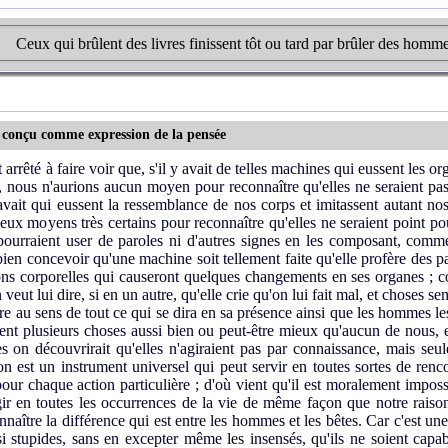
Ceux qui brûlent des livres finissent tôt ou tard par brûler des homme
 conçu comme expression de la pensée
 arrêté à faire voir que, s'il y avait de telles machines qui eussent les o
, nous n'aurions aucun moyen pour reconnaître qu'elles ne seraient p
avait qui eussent la ressemblance de nos corps et imitassent autant no
deux moyens très certains pour reconnaître qu'elles ne seraient point p
 pourraient user de paroles ni d'autres signes en les composant, comm
ien concevoir qu'une machine soit tellement faite qu'elle profère des p
ons corporelles qui causeront quelques changements en ses organes ; 
veut lui dire, si en un autre, qu'elle crie qu'on lui fait mal, et choses se
 au sens de tout ce qui se dira en sa présence ainsi que les hommes les
sent plusieurs choses aussi bien ou peut-être mieux qu'aucun de nous, 
es on découvrirait qu'elles n'agiraient pas par connaissance, mais seul
on est un instrument universel qui peut servir en toutes sortes de ren
pour chaque action particulière ; d'où vient qu'il est moralement impossi
ir en toutes les occurrences de la vie de même façon que notre raison
ître la différence qui est entre les hommes et les bêtes. Car c'est un
i stupides, sans en excepter même les insensés, qu'ils ne soient capa