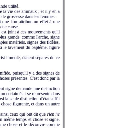
nde utilité.
e la vie des animaux ; et il y en a
e de grossesse dans les femmes.
que l'on attribue un effet à une
cette cause.
 est joint à ces mouvements qu'il
 plus grands, comme l'arche, signe
mples matériels, signes des fidèles,
insi le lavement du baptême, figure
ist immolé, étaient séparés de ce
ifiée, puisqu'il y a des signes de
choses présentes. C'est donc par la
out signe demande une distinction
 un certain état se représente dans
 la seule distinction d'état suffit
t chose figurante, et dans un autre
ainsi ceux qui ont dit que
rien ne
en même temps et chose et signe,
omme chose et le découvre comme