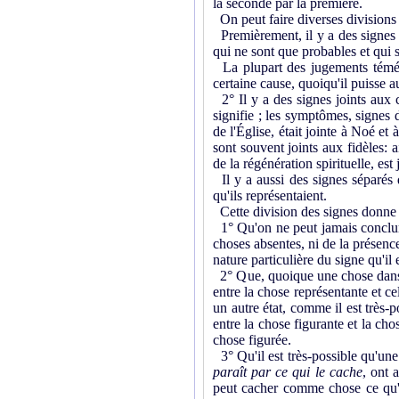
la seconde par la première.
On peut faire diverses divisions d
Premièrement, il y a des signes 
qui ne sont que probables et qui 
La plupart des jugements téméra
certaine cause, quoiqu'il puisse au
2° Il y a des signes joints aux 
signifie ; les symptômes, signes 
de l'Église, était jointe à Noé et 
sont souvent joints aux fidèles: a
de la régénération spirituelle, est 
Il y a aussi des signes séparés 
qu'ils représentaient.
Cette division des signes donne l
1° Qu'on ne peut jamais conclure 
choses absentes, ni de la présence
nature particulière du signe qu'il 
2° Que, quoique une chose dans u
entre la chose représentante et ce
un autre état, comme il est très-p
entre la chose figurante et la cho
chose figurée.
3° Qu'il est très-possible qu'un
paraît par ce qui le cache
, ont 
peut cacher comme chose ce qu'