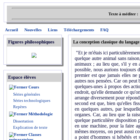
Texte à méditer :
Accueil
Nouvelles
Liens
Téléchargements
FAQ
Figures philosophiques
La conception classique du langage
"Et je m'étais ici particulièrement
quelque autre animal sans raison
animaux ; au lieu que, s'il y en 
possible, nous aurions toujours 
premier est que jamais elles ne
Espace élèves
autres nos pensées. Car on peut b
quelques-unes à propos des acti
Cours
endroit, qu'elle demande ce qu'on 
Séries générales
arrange diversement pour répondre
Séries technologiques
second est que, bien qu'elles fis
Repères
en quelques autres, par lesquell
Méthodologie
organes. Car, au lieu que la rais
quelque particulière disposition 
Dissertation
en une machine, pour la faire ag
Explication de texte
mêmes moyens, on peut aussi conna
Classes
a point d'hommes si hébétés et s
préparatoires