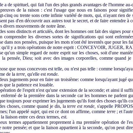
le a de spirituel, qui fait l'un des plus grands avantages de l'homme au‑
preuves de la raison : c'est l'usage que nous en faisons pour signifie
-cinq ou trente sons cette infinie variété de mots, qui, n'ayant rien 
ssent pas d'en découvrir aux autres tout le secret, et de faire entendre à 
es divers mouvements de notre âme.
des sons distincts et articulés, dont les hommes ont fait des signes pour s
comprendre les diverses sortes de significations qui sont enfermées
e dans nos pensées, puisque les mots n'ont été inventés que pour les fai
t qu'il y a trois opérations de notre esprit : CONCEVOIR, JUGER,
'un simple regard de notre esprit sur les choses, soit d'une manièr
ée, la pensée, Dieu; soit avec des images corporelles, comme quand je
se que nous concevons est telle, ou n'est pas telle : comme lorsqu'aya
irme de la
terre,
qu'elle est
ronde.
 jugements pour en faire un troisième: comme lorsqu'ayant jugé que t
us que la patience est louable.
ération de l'esprit n'est qu'une extension de la seconde; et ainsi il suffi
st enfermé de la première dans la seconde car les hommes ne parlent g
sque toujours pour exprimer les jugements qu'ils font des choses qu'ils c
es choses, comme quand je dis, la
terre est ronde,
s'appelle PROPOSI
mes; l'un appelé
sujet,
qui est ce dont on affirme, comme
terre
; et l'au
 la liaison entre ces deux termes,
est.
deux termes appartiennent proprement à ma première opération de l'esp
e notre pensée; et que la liaison appartient à la seconde, qu'on peut dir
ensons.