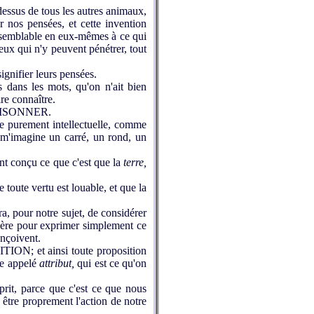
dessus de tous les autres animaux,
r nos pensées, et cette invention
de semblable en eux‑mêmes à ce qui
ceux qui n'y peuvent pénétrer, tout
ignifier leurs pensées.
 dans les mots, qu'on n'ait bien
re connaître.
 RAISONNER.
e purement intellectuelle, comme
 m'imagine un carré, un rond, un
nt conçu ce que c'est que la
terre,
oute vertu est louable, et que la
ra, pour notre sujet, de considérer
uère pour exprimer simplement ce
onçoivent.
TION; et ainsi toute proposition
tre appelé
attribut,
qui est ce qu'on
rit, parce que c'est ce que nous
e être proprement l'action de notre