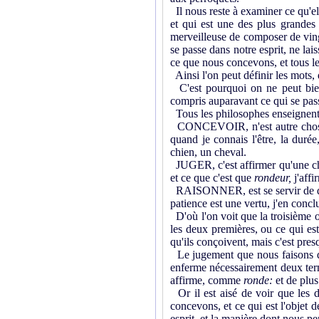
Il nous reste à examiner ce qu'el
et qui est une des plus grandes 
merveilleuse de composer de vingt
se passe dans notre esprit, ne lai
ce que nous concevons, et tous l
Ainsi l'on peut définir les mots, 
C'est pourquoi on ne peut bien 
compris auparavant ce qui se pass
Tous les philosophes enseignen
CONCEVOIR, n'est autre chose qu
quand je connais l'être, la dur
chien, un cheval.
JUGER, c'est affirmer qu'une cho
et ce que c'est que
rondeur,
j'aff
RAISONNER, est se servir de deux
patience est une vertu, j'en concl
D'où l'on voit que la troisième op
les deux premières, ou ce qui e
qu'ils conçoivent, mais c'est pre
Le jugement que nous faisons d
enferme nécessairement deux ter
affirme, comme
ronde:
et de plus
Or il est aisé de voir que les 
concevons, et ce qui est l'objet d
esprit, et la manière dont nous p