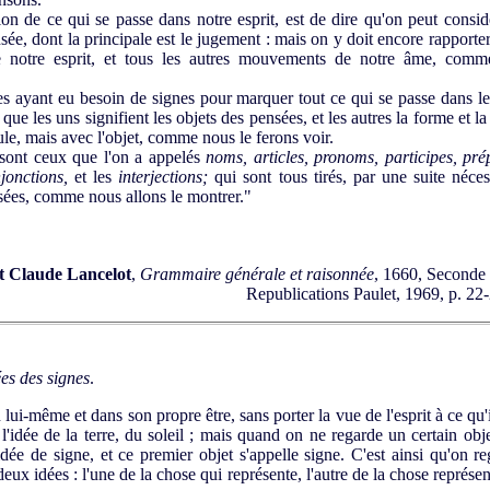
on de ce qui se passe dans notre esprit, est de dire qu'on peut considé
ée, dont la principale est le jugement : mais on y doit encore rapporter 
de notre esprit, et tous les autres mouvements de notre âme, comm
 ayant eu besoin de signes pour marquer tout ce qui se passe dans leur
 que les uns signifient les objets des pensées, et les autres la forme et
eule, mais avec l'objet, comme nous le ferons voir.
sont ceux que l'on a appelés
noms, articles, pronoms, participes, pré
njonctions,
et les
interjections;
qui sont tous tirés, par une suite néce
sées, comme nous allons le montrer."
t Claude Lancelot
,
Grammaire générale et raisonnée
, 1660, Seconde 
Republications Paulet, 1969, p. 22-2
ées des signes
.
i-même et dans son propre être, sans porter la vue de l'esprit à ce qu'il
'idée de la terre, du soleil ; mais quand on ne regarde un certain o
idée de signe, et ce premier objet s'appelle signe. C'est ainsi qu'on reg
eux idées : l'une de la chose qui représente, l'autre de la chose représent