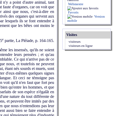
l n'y a point d'autre animal, tant
Webmestre
nt faute d'organes, car on voit que
r ainsi que nous, c'est-à-dire en
Favoris
privés des organes qui servent aux
Version
r lesquels ils se font entendre à
mobile
lement que les bêtes ont moins le
Visites
e
 5
partie, La Pléiade, p. 164-165.
visiteurs
visiteurs en ligne
ême les insensés, qu'ils ne soient
ntendre leurs pensées ; et qu'au
semblable. Ce qui n'arrive pas de ce
 que nous, et toutefois ne peuvent
ui, étant nés sourds et muets, sont
enter d'eux-mêmes quelques signes
r langue. Et ceci ne témoigne pas
 voit qu'il n'en faut que fort peu
i bien qu'entre les hommes, et que
 parfaits de son espèce n'égalât en
 d'une nature du tout différente de
ns, et peuvent être imités par des
en que nous n'entendions pas leur
ient aussi bien se faire entendre à
ux qui témoignent plus d'industrie