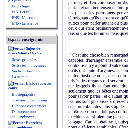
paroles, et d'en composer un disc
EC2 - Juger
parfait et tant heureusement né qu
ECG1 et ECT1
les pies et les perroquets peuve
ENS - L'histoire
témoignant qu'ils pensent ce qu'i
autres pour parler autant ou plu
ENS - La science
ceux qui étant ordinairement ave
raison que les hommes mais qu'ell
Espace enseignants
Sujets de
dissertation et textes
"C'est une chose bien remarquable
Séries générales
capables d'arranger ensemble di
contraire il n'y a point d'autre an
Séries technologiques
qu'ils ont faute d'organes, car o
Sur la philosophie
parler ainsi que nous, c'est-à-dir
La morale
privés des organes qui servent a
Elaboration des
par lesquels ils se font entendr
cours
seulement que les bêtes ont moins
Bibliographies
pour savoir parler ; et d'autant 
Traitement des notions
les uns sont plus aisés à dresser 
Citations commentées
cela un enfant des plus stupides, 
la nôtre. Et on ne doit pas confo
Documents non-
philosophiques
machines aussi bien que par des 
langage. Car, s'il était vrai, pui
Exercices
nous qu'à leurs semblables. C'est
philosophiques