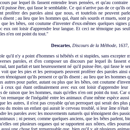
ours par lequel ils fassent entendre leurs pensées, et qu'au contraire i
'il puisse être, qui fasse le semblable. Ce qui n'arrive pas de ce qu'ils o
nt proférer des paroles ainsi que nous, et toutefois ne peuvent parle
ls disent ; au lieu que les hommes qui, étant nés sourds et muets, sont 
s que les bêtes, ont coutume d'inventer d'eux-mêmes quelques signes pa
c eux ont loisir d'apprendre leur langue. Et ceci ne témoigne pas seu
es n'en ont point du tout."
Descartes
,
Discours de la Méthode
, 1637,
 qu'il n'y a point d'hommes si hébétés et si stupides, sans excepter m
verses paroles, et d'en composer un discours par lequel ils fassent e
imal, tant parfait et tant heureusement né qu'il puisse être, qui fasse le 
n voit que les pies et les perroquets peuvent proférer des paroles ainsi
e en témoignant qu'ils pensent ce qu'ils disent ; au lieu que les hommes q
ux autres pour parler, autant ou plus que les bêtes, ont coutume d'inv
e à ceux qui étant ordinairement avec eux ont loisir d'apprendre leu
 de raison que les hommes, mais qu'elles n'en ont point du tout. Car on
qu'on remarque de l'inégalité entre les animaux d'une même espèce auss
que les autres, il n'est pas croyable qu'un perroquet qui serait des plus
ou du moins un enfant qui aurait le cerveau troublé, si leur âme n'était
ndre les paroles avec les mouvements naturels qui témoignent des passio
animaux ; ni penser, comme quelques anciens, que les bêtes parlent, bi
squ'elles ont plusieurs organes qui se rapportent aux nôtres, elles pourra
 aussi une chose fort remarquable que, bien qu'il y ait plusieurs anima