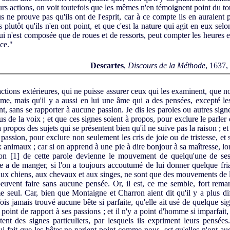
rs actions, on voit toutefois que les mêmes n'en témoignent point du to
 ne prouve pas qu'ils ont de l'esprit, car à ce compte ils en auraient 
plutôt qu'ils n'en ont point, et que c'est la nature qui agit en eux selo
ui n'est composée que de roues et de ressorts, peut compter les heures 
ce."
Descartes
,
Discours de la Méthode
, 1637,
tions extérieures, qui ne puisse assurer ceux qui les examinent, que no
, mais qu'il y a aussi en lui une âme qui a des pensées, excepté les 
nt, sans se rapporter à aucune passion. Je dis les paroles ou autres sign
de la voix ; et que ces signes soient à propos, pour exclure le parler 
à propos des sujets qui se présentent bien qu'il ne suive pas la raison ; e
passion, pour exclure non seulement les cris de joie ou de tristesse, et 
x animaux ; car si on apprend à une pie à dire bonjour à sa maîtresse, lors
tion
[1]
de cette parole devienne le mouvement de quelqu'une de ses 
a de manger, si l'on a toujours accoutumé de lui donner quelque friandi
e aux chiens, aux chevaux et aux singes, ne sont que des mouvements de l
 peuvent faire sans aucune pensée. Or, il est, ce me semble, fort rema
me seul. Car, bien que Montaigne et Charron aient dit qu'il y a plus
ois jamais trouvé aucune bête si parfaite, qu'elle ait usé de quelque si
oint de rapport à ses passions ; et il n'y a point d'homme si imparfait, 
tent des signes particuliers, par lesquels ils expriment leurs pensée
 fait que les bêtes ne parlent point comme nous, est qu'elles n'ont au