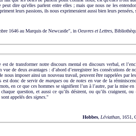
peut dire qu'elles parlent entre elles ; mais que nous ne les entendo
iment leurs passions, ils nous exprimeraient aussi bien leurs pensées, s'
embre 1646 au Marquis de Newcastle", in
Oeuvres et Lettres
, Bibliothèq
st de transformer notre discours mental en discours verbal, et l’e
n vue de deux avantages : d’abord d’enregistrer les consécutions de nos
de nous imposer ainsi un nouveau travail, peuvent être rappelées par les 
s est donc de servir de
marques
ou de
notes
en vue de la réminiscenc
s, en ce que ces hommes se signifient l’un à l’autre, par la mise en r
chaque question, et aussi ce qu’ils désirent, ou qu’ils craignent, ou
s sont appelés des
signes
."
Hobbes
,
Léviathan
, 1651, 