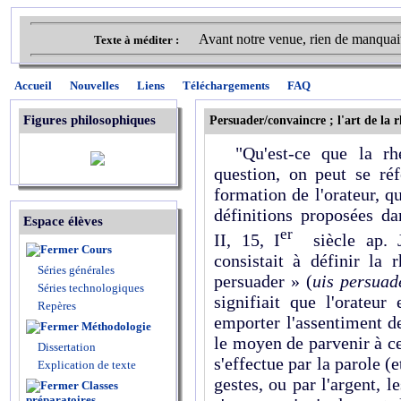
Avant notre venue, rien de manquait
Texte à méditer :
Accueil
Nouvelles
Liens
Téléchargements
FAQ
Figures philosophiques
Persuader/convaincre ; l'art de la 
"Qu'est-ce que la rh
question, on peut se réf
formation de l'orateur, q
définitions proposées da
Espace élèves
er
II, 15, I
siècle ap. J.
Cours
consistait à définir la
Séries générales
persuader » (
uis persuad
Séries technologiques
signifiait que l'orateur
Repères
emporter l'assentiment de
Méthodologie
le moyen de parvenir à ce
Dissertation
s'effectue par la parole (
Explication de texte
gestes, ou par l'argent, le
Classes
préparatoires