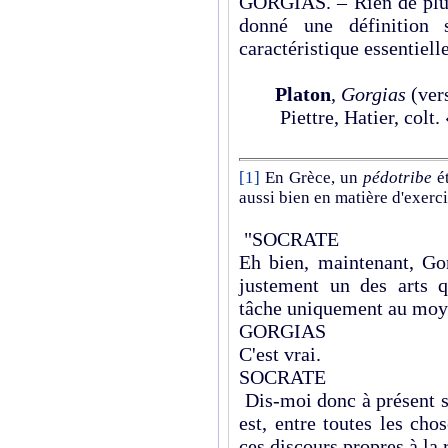
GORGIAS. – Rien de plus
donné une définition s
caractéristique essentielle
Platon
,
Gorgias
(vers
Piettre, Hatier, colt
[1]
En Grèce, un
pédotribe
ét
aussi bien en matière d'exerc
"SOCRATE
Eh bien, maintenant, Gor
justement un des arts q
tâche uniquement au moyen
GORGIAS
C'est vrai.
SOCRATE
Dis-moi donc à présent s
est, entre toutes les cho
ces discours propres à la 