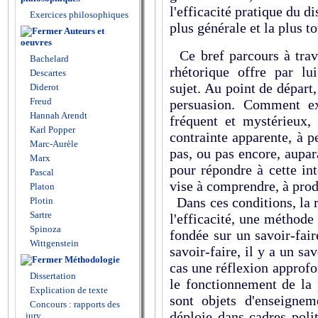
l'efficacité pratique du di
Exercices philosophiques
plus générale et la plus to
Auteurs et
oeuvres
Ce bref parcours à trave
Bachelard
rhétorique offre par l
Descartes
sujet. Au point de départ,
Diderot
Freud
persuasion. Comment ex
Hannah Arendt
fréquent et mystérieux,
Karl Popper
contrainte apparente, à p
Marc-Aurèle
pas, ou pas encore, aupar
Marx
pour répondre à cette in
Pascal
vise à comprendre, à produ
Platon
Dans ces conditions, la r
Plotin
Sartre
l'efficacité, une méthode
Spinoza
fondée sur un savoir-fai
Wittgenstein
savoir-faire, il y a un sav
Méthodologie
cas une réflexion approfo
Dissertation
le fonctionnement de la 
Explication de texte
sont objets d'enseigneme
Concours : rapports des
déploie dans cadres polit
jury