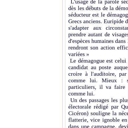
L'usage de la parole séd
dès les débuts de la démo
séducteur est le démagog
Grecs anciens. Euripide dé
s'adapter aux circonst
prendre autant de visages
d'espèces humaines dans la
rendront son action effi
variées »
Le démagogue est celui q
candidat au poste auquel
croire à l'auditoire, par
comme lui. Mieux : s'a
particuliers, il va fair
comme lui.
Un des passages les pl
électorale rédigé par Q
Cicéron) souligne la néc
flatterie, vice ignoble e
dans une campagne, devi