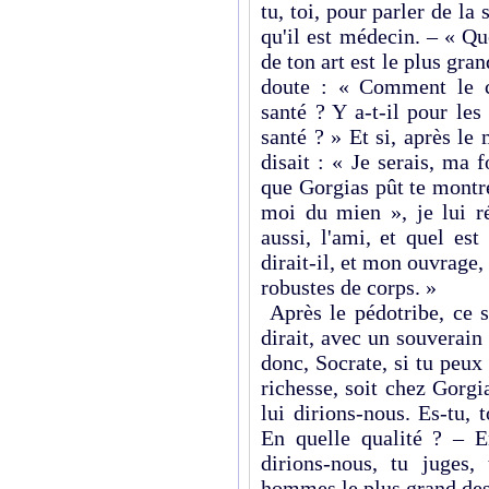
tu, toi, pour parler de la
qu'il est médecin. – « Q
de ton art est le plus gra
doute : « Comment le co
santé ? Y a-t-il pour le
santé ? » Et si, après le
disait : « Je serais, ma f
que Gorgias pût te montr
moi du mien », je lui ré
aussi, l'ami, et quel es
dirait-il, et mon ouvrage
robustes de corps. »
Après le pédotribe, ce s
dirait, avec un souverain
donc, Socrate, si tu peux
richesse, soit chez Gorgi
lui dirions-nous. Es-tu, 
En quelle qualité ? – En
dirions-nous, tu juges,
hommes le plus grand des b