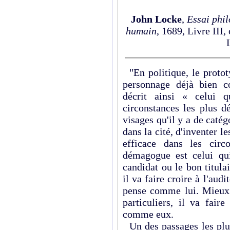
John
Locke
,
Essai phi
humain
, 1689, Livre III, 
"En politique, le protot
personnage déjà bien c
décrit ainsi « celui q
circonstances les plus d
visages qu'il y a de caté
dans la cité, d'inventer l
efficace dans les circ
démagogue est celui qui
candidat ou le bon titu­la
il va faire croire à l'audi
pense comme lui. Mieux :
particuliers, il va fair
comme eux.
Un des passages les pl