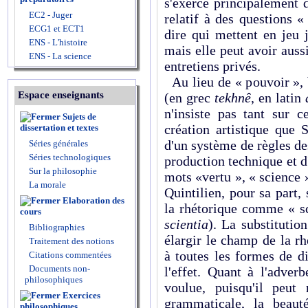
s'exerce principale­ment
EC2 - Juger
relatif à des questions « 
ECG1 et ECT1
dire qui mettent en jeu j
ENS - L'histoire
mais elle peut avoir auss
ENS - La science
entretiens privés.
Au lieu de « pouvoir », 
Espace enseignants
(en grec
tekhnê
, en latin
n'insiste pas tant sur 
Sujets de
création artistique que 
dissertation et textes
d'un système de règles dest
Séries générales
Séries technologiques
production technique et d
Sur la philosophie
mots «vertu », « science 
La morale
Quintilien, pour sa part, 
Elaboration des
la rhéto­rique comme « s
cours
scien­tia
). La substitutio
Bibliographies
élargir le champ de la rh
Traitement des notions
à toutes les formes de di
Citations commentées
Documents non-
l'effet. Quant à l'adver
philosophiques
voulue, puisqu'il peut 
Exercices
grammaticale, la beaut
philosophiques