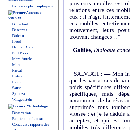
plusieurs mobiles est o
Exercices philosophiques
relations entre ces mobi
Auteurs et
eux ; il n'agit [littéralem
oeuvres
ces mobiles entretiennen
Bachelard
mouvement, leurs posit
Descartes
Diderot
trouvant changées…"
Freud
Hannah Arendt
Galilée
,
Dialogue conce
Karl Popper
Marc-Aurèle
Marx
Pascal
"SALVIATI : — Mon inten
Platon
que les variations de vi
Plotin
poids spécifiques différ
Sartre
spécifiques, mais dépe
Spinoza
Wittgenstein
notamment de la résistan
Méthodologie
supprimée tous tomber
Dissertation
vitesse ; et je le déduis
Explication de texte
acceptez, et qui est tou
Concours : rapports des
mobiles très différents 
jury