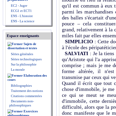
qu'il est commun à eux to
EC2 - Juger
ECG1 et ECT1
parmi les marchandises q
ENS - L'histoire
des balles s'écartait d'un
ENS - La science
pouce – cela constitue
grand, relativement à la 
miles fait par elles ensem
Espace enseignants
SIMPLICIO
: Cette do
Sujets de
à l'école des péripatéticie
dissertation et textes
SALVIATI
: Je la tiens
Séries générales
qu'Aristote qui l'a appris
Séries technologiques
Sur la philosophie
comprise ; mais je me de
La morale
forme altérée, il n'es
Elaboration des
transmise par ceux qui ve
cours
Quand il écrit que tout 
Bibliographies
chose d'immobile, je me 
Traitement des notions
ce qui se meut se meut
Citations commentées
d'immobile, cette derniè
Documents non-
philosophiques
difficulté, alors que la p
Exercices
donc manifeste que le 
philosophiques