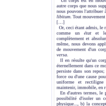
Un corps est en mouve
autre corps que nous sup
nous pouvons l'attribuer à
libitum
. Tout mouvement e
[…]
Or, ceci étant admis, le
comme un
état
et 
complètement et absolum
même, nous devons appli
de mouvement d'un corp
versa
.
Il en résulte qu'un cor
éternellement dans ce m
persiste dans son repos;
force ou d'une cause po
uniforme et rectiligne
maintenir, immobile, en r
En d'autres termes, le p
possibilité d'isoler un
physique..., b) la concep