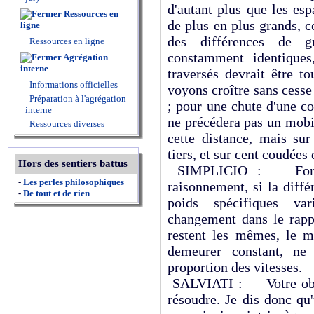
d'autant plus que les es
Ressources en
de plus en plus grands, 
ligne
des différences de gr
Ressources en ligne
constamment identiques
Agrégation
interne
traversés devrait être t
Informations officielles
voyons croître sans cess
Préparation à l'agrégation
; pour une chute d'une co
interne
ne précédera pas un mobil
Ressources diverses
cette distance, mais su
tiers, et sur cent coudées 
Hors des sentiers battus
SIMPLICIO : — Fort 
-
Les perles philosophiques
raisonnement, si la diff
-
De tout et de rien
poids spécifiques va
changement dans le rappo
restent les mêmes, le m
demeurer constant, ne 
proportion des vitesses.
SALVIATI : — Votre objec
résoudre. Je dis donc qu