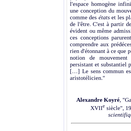
l'espace homogène infini
une conception du mouve
comme des
états
et les p
de l'être. C'est à partir 
évident ou même admissib
ces conceptions paruren
comprendre aux prédéces
rien d'étonnant à ce que p
notion de mouvement 
persistant et substantiel 
[…] Le sens commun est 
aristotélicien."
Alexandre Koyré
, "Ga
e
XVII
siècle", 1
scientifi