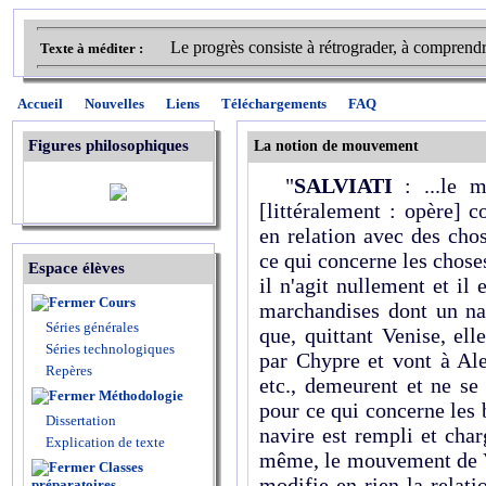
Le progrès consiste à rétrograder, à comprendre 
Texte à méditer :
Accueil
Nouvelles
Liens
Téléchargements
FAQ
Figures philosophiques
La notion de mouvement
"
SALVIATI
: ...le 
[littéralement : opère] 
en relation avec des cho
ce qui concerne les chose
Espace élèves
il n'agit nullement et il 
Cours
marchandises dont un na
Séries générales
que, quittant Venise, ell
Séries technologiques
par Chypre et vont à Ale
Repères
etc., demeurent et ne se
Méthodologie
pour ce qui concerne les b
Dissertation
navire est rempli et char
Explication de texte
même, le mouvement de V
Classes
modifie en rien la relati
préparatoires