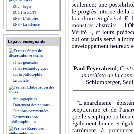
seulement une possibilité
EC2 - Juger
le progrès interne de la
ECG1 et ECT1
la culture en général. Et l
ENS - L'histoire
monstres abstraits – l'Ob
ENS - La science
Vérité –, et leurs prédé
qui ont jadis servi à int
Espace enseignants
développement heureux et l
Sujets de
dissertation et textes
Séries générales
Paul Feyerabend
,
Contr
Séries technologiques
anarchiste de la conn
Sur la philosophie
La morale
Schlumberger, Seuil
Elaboration des
cours
Bibliographies
"L'anarchisme épist
Traitement des notions
scepticisme et de l'anar
Citations commentées
que le sceptique ou bien
Documents non-
philosophiques
également bonne et égal
Exercices
carrément à prononcer 
philosophiques