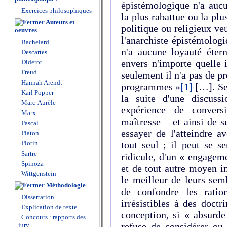
épistémologique n'a aucu
Exercices philosophiques
la plus rabattue ou la plu
Auteurs et
politique ou religieux ve
oeuvres
l'anarchiste épistémologi
Bachelard
n'a aucune loyauté étern
Descartes
envers n'importe quelle 
Diderot
Freud
seulement il n'a pas de p
Hannah Arendt
programmes »
[1]
[…]. Ses
Karl Popper
la suite d'une discuss
Marc-Aurèle
expérience de convers
Marx
maîtresse – et ainsi de s
Pascal
essayer de l'atteindre a
Platon
tout seul ; il peut se s
Plotin
Sartre
ridicule, d'un « engagem
Spinoza
et de tout autre moyen i
Wittgenstein
le meilleur de leurs sem
Méthodologie
de confondre les ration
Dissertation
irrésistibles à des doctr
Explication de texte
conception, si « absurde
Concours : rapports des
refuse de considérer ou 
jury