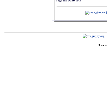
Page lue
9038 fois
Documen