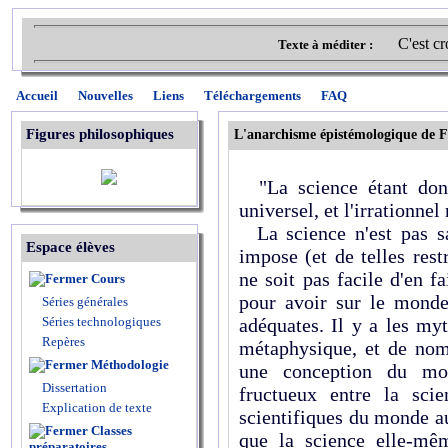
C'est cr
Texte à méditer :
Accueil
Nouvelles
Liens
Téléchargements
FAQ
Figures philosophiques
L'anarchisme épistémologique de 
"La science étant donn
universel, et l'irrationne
La science n'est pas sac
Espace élèves
impose (et de telles rest
ne soit pas facile d'en fa
Cours
pour avoir sur le monde
Séries générales
Séries technologiques
adéquates. Il y a les my
Repères
métaphysique, et de nom
Méthodologie
une conception du mon
Dissertation
fructueux entre la sci
Explication de texte
scientifiques du monde a
Classes
que la science elle-mêm
préparatoires