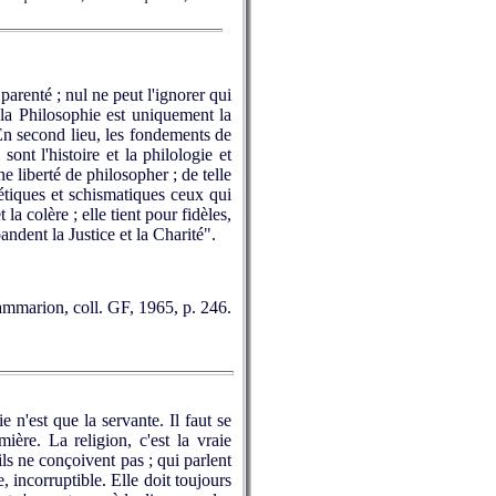
parenté ; nul ne peut l'ignorer qui
 la Philosophie est uniquement la
En second lieu, les fondements de
ont l'histoire et la philologie et
e liberté de philosopher ; de telle
étiques et schismatiques ceux qui
a colère ; elle tient pour fidèles,
andent la Justice et la Charité".
mmarion, coll. GF, 1965, p. 246.
e n'est que la servante. Il faut se
ère. La religion, c'est la vraie
ils ne conçoivent pas ; qui parlent
, incorruptible. Elle doit toujours