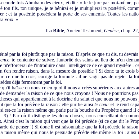
econde fois Abraham des cieux, et dit : « Je le jure par moi-même, paro
sé ton fils, ton unique, je te bénirai et je multiplierai ta postérité, co
er ; et ta postérité possédera la porte de ses ennemis. Toutes les natio
ma voix. »
La Bible
, Ancien Testament,
Genèse
, chap. 22
rité par la foi plutôt que par la raison. D'après ce que tu dis, tu devrais
lence
, te contenter de suivre, l'autorité des saints au lieu de m'en dema
je m'efforcerai de t'introduire dans l'intelligence de ce grand mystère - c
non t'en rendre raison, dans la mesure du possible ? Si donc tu te crois 
 ce que tu crois, corrige ta formule : il ne s'agit pas de rejeter la fo
ssèdes déjà fermement par la foi.
'il haïsse en nous ce en quoi il nous a créés supérieurs aux autres 
de demander la raison de ce que nous croyons ! Nous ne pourrions pas
choses qui appartiennent à la doctrine du salut et que nous ne pouvon
 que la foi précède la raison : elle purifie ainsi
le cœur
et le rend capa
si est-ce la raison même qui parle par la bouche du Prophète quand il d
. 9) ! Par où il distingue les deux choses, nous conseillant de comm
insi c'est la raison qui veut que la foi précède (si ce que dit le Proph
arde de penser !) Si donc il est raisonnable que la foi précède la raiso
 la raison même qui nous le persuade précède elle-même la foi : ainsi 