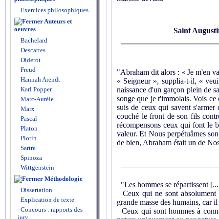
Exercices philosophiques
Auteurs et
oeuvres
Saint Augusti
Bachelard
Descartes
Diderot
Freud
"Abraham dit alors : « Je m'en v
Hannah Arendt
« Seigneur », supplia-t-il, « ve
naissance d'un garçon plein de sag
Karl Popper
songe que je t'immolais. Vois ce qu
Marc-Aurèle
suis de ceux qui savent s'armer d
Marx
couché le front de son fils cont
Pascal
récompensons ceux qui font le bi
Platon
valeur. Et Nous perpétuâmes son 
Plotin
de bien, Abraham était un de Nos 
Sartre
Spinoza
Wittgenstein
Méthodologie
"Les hommes se répartissent [... ]
Dissertation
Ceux qui ne sont absolument pa
Explication de texte
grande masse des humains, car il 
Concours : rapports des
Ceux qui sont hommes à connaîtr
jury