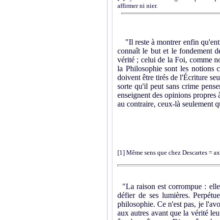
affirmer ni nier.
"Il reste à montrer enfin qu'entre
connaît le but et le fondement d
vérité ; celui de la Foi, comme 
la Philosophie sont les notions
doivent être tirés de l'Écriture s
sorte qu'il peut sans crime pens
enseignent des opinions propres à 
au contraire, ceux-là seulement qu
[1
] Même sens que chez Descartes = ax
"La raison est corrompue : elle es
défier de ses lumières. Perpétu
philosophie. Ce n'est pas, je l'av
aux autres avant que la vérité leu