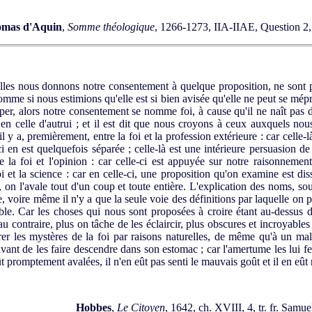
mas d'Aquin
,
Somme théologique
, 1266-1273, IIA-IIAE, Question 2, 
les nous donnons notre consentement à quelque proposition, ne sont pa
omme si nous estimions qu'elle est si bien avisée qu'elle ne peut se mép
per, alors notre consentement se nomme foi, à cause qu'il ne naît pas d
n celle d'autrui ; et il est dit que nous croyons à ceux auxquels no
il y a, premièrement, entre la foi et la profession extérieure : car cell
ci en est quelquefois séparée ; celle-là est une intérieure persuasion de
e la foi et l'opinion : car celle-ci est appuyée sur notre raisonnement
foi et la science : car en celle-ci, une proposition qu'on examine est 
e, on l'avale tout d'un coup et toute entière. L'explication des noms, so
e, voire même il n'y a que la seule voie des définitions par laquelle on
sible. Car les choses qui nous sont proposées à croire étant au-dessus de
au contraire, plus on tâche de les éclaircir, plus obscures et incroyables
 les mystères de la foi par raisons naturelles, de même qu'à un mal
ant de les faire descendre dans son estomac ; car l'amertume les lui fera
 eût promptement avalées, il n'en eût pas senti le mauvais goût et il en eû
Hobbes
,
Le Citoyen
, 1642, ch. XVIII, 4, tr. fr. Samu