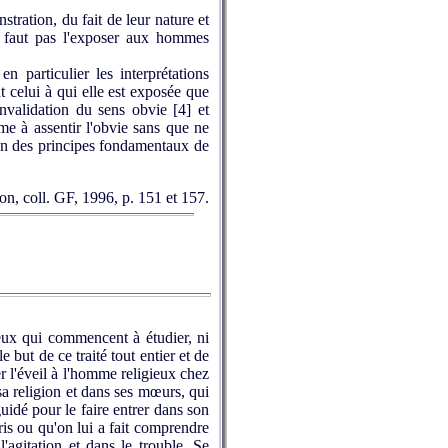
tration, du fait de leur nature et
 ne faut pas l'exposer aux hommes
particulier les interprétations
 celui à qui elle est exposée que
'invalidation du sens obvie
[4]
et
me à assentir l'obvie sans que ne
 d'un des principes fondamentaux de
on, coll. GF, 1996, p. 151 et 157.
ux qui commencent à étudier, ni
e but de ce traité tout entier et de
er l'éveil à l'homme religieux chez
 sa religion et dans ses mœurs, qui
guidé pour le faire entrer dans son
pris ou qu'on lui a fait comprendre
agitation et dans le trouble. Se