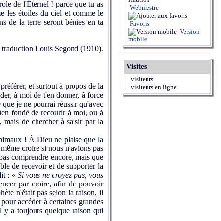
le de l'Éternel ! parce que tu as
Webmestre
mme les étoiles du ciel et comme le
ns de la terre seront bénies en ta
Favoris
Version
mobile
, traduction Louis Segond (1910).
Visites
visiteurs
 préférer, et surtout à propos de la
visiteurs en ligne
nder, à moi de t'en donner, à force
e que je ne pourrai réussir qu'avec
bien fondé de recourir à moi, ou à
i, mais de chercher à saisir par la
animaux ! À Dieu ne plaise que la
 même croire si nous n'avions pas
s pas comprendre encore, mais que
ble de recevoir et de supporter la
it : «
Si vous ne croyez pas, vous
encer par croire, afin de pouvoir
ète n'était pas selon la raison, il
n pour accéder à certaines grandes
il y a toujours quelque raison qui