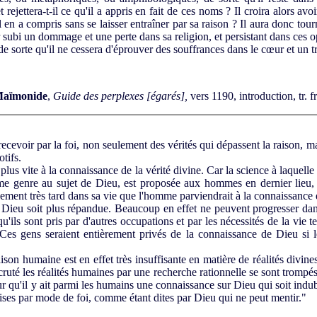
et rejettera-t-il ce qu'il a appris en fait de ces noms ? Il croira alors av
l en a compris sans se laisser entraîner par sa raison ? Il aura donc tourn
subi un dommage et une perte dans sa religion, et persistant dans ces o
, de sorte qu'il ne cessera d'éprouver des souffrances dans le cœur et un t
aïmonide
,
Guide des perplexes [égarés],
vers 1190, introduction, tr. 
ecevoir par la foi, non seulement des vérités qui dépassent la raison, ma
otifs.
s vite à la connaissance de la vérité divine. Car la science à laquelle
ême genre au sujet de Dieu, est proposée aux hommes en dernier lieu, 
lement très tard dans sa vie que l'homme parviendrait à la connaissance
ieu soit plus répandue. Beaucoup en effet ne peuvent progresser dans 
e qu'ils sont pris par d'autres occupations et par les nécessités de la vie 
e. Ces gens seraient entièrement privés de la connaissance de Dieu si l
son humaine est en effet très insuffisante en matière de réalités divines
scruté les réalités humaines par une recherche rationnelle se sont trompé
u'il y ait parmi les humains une connaissance sur Dieu qui soit indubita
smises par mode de foi, comme étant dites par Dieu qui ne peut mentir."