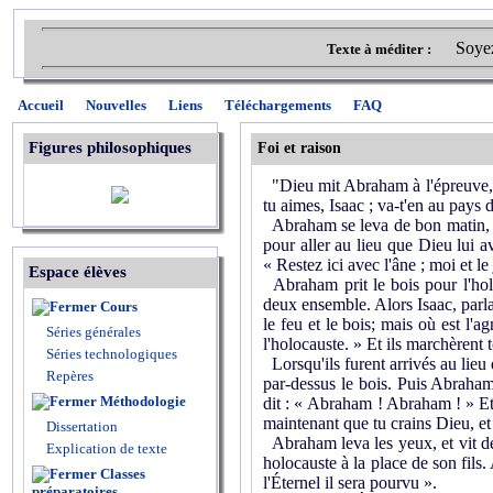
Soyez
Texte à méditer :
Accueil
Nouvelles
Liens
Téléchargements
FAQ
Figures philosophiques
Foi et raison
"Dieu mit Abraham à l'épreuve, et 
tu aimes, Isaac ; va-t'en au pays 
Abraham se leva de bon matin, sell
pour aller au lieu que Dieu lui av
« Restez ici avec l'âne ; moi et 
Espace élèves
Abraham prit le bois pour l'holoc
deux ensemble. Alors Isaac, parlan
Cours
le feu et le bois; mais où est l
Séries générales
l'holocauste. » Et ils marchèrent
Séries technologiques
Lorsqu'ils furent arrivés au lieu q
Repères
par-dessus le bois. Puis Abraham é
Méthodologie
dit : « Abraham ! Abraham ! » Et i
maintenant que tu crains Dieu, et 
Dissertation
Abraham leva les yeux, et vit derr
Explication de texte
holocauste à la place de son fils
Classes
l'Éternel il sera pourvu ».
préparatoires