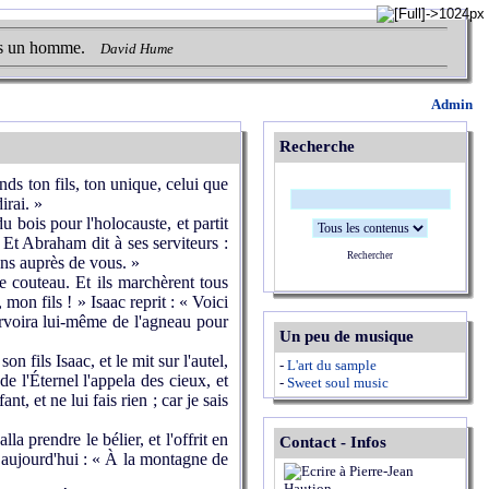
urs un homme.
David Hume
Admin
Recherche
nds ton fils, ton unique, celui que
irai. »
u bois pour l'holocauste, et partit
. Et Abraham dit à ses serviteurs :
Rechercher
ons auprès de vous. »
le couteau. Et ils marchèrent tous
mon fils ! » Isaac reprit : « Voici
urvoira lui-même de l'agneau pour
Un peu de musique
n fils Isaac, et le mit sur l'autel,
-
L'art du sample
de l'Éternel l'appela des cieux, et
-
Sweet soul music
, et ne lui fais rien ; car je sais
a prendre le bélier, et l'offrit en
Contact - Infos
t aujourd'hui : « À la montagne de