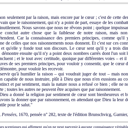
 seulement par la raison, mais encore par le cœur ; c'est de cette de
en vain que le raisonnement, qui n'y a point de part, essaye de les comba
nt inutilement. Nous savons que nous ne rêvons point ; quelque impuiss
ne conclut autre chose que la faiblesse de notre raison, mais non 
étendent. Car la connaissance des premiers principes, comme qu'il
ne de celles que nos raisonnements nous donnent. Et c'est sur ces conna
, et qu'elle y fonde tout son discours. Le cœur sent qu'il y a trois d
n démontre ensuite qu'il n'y a point deux nombres carrés dont l'un soit 
ncluent ; et le tout avec certitude, quoique par différentes voies – et il e
es de ses premiers principes, pour vouloir y consentir, que le cœur 
 démontre, pour vouloir les recevoir.
ervir qu'à humilier la raison – qui voudrait juger de tout – mais non
on capable de nous instruire, plût à Dieu que nous n'en eussions au co
tinct et par sentiment, mais la nature nous a refusé ce bien ; elle ne 
te ; toutes les autres ne peuvent être acquises que par raisonnement.
eu a donné la religion par sentiment de cœur sont bienheureux et b
uvons la donner que par raisonnement, en attendant que Dieu la leur 
tile pour le salut."
,
Pensées
, 1670, pensée n° 282, texte de l'édition Brunschvicg, Garnie
es sceptiques qui affirment qu'on ne peut parvenir à aucune connaissance véritable