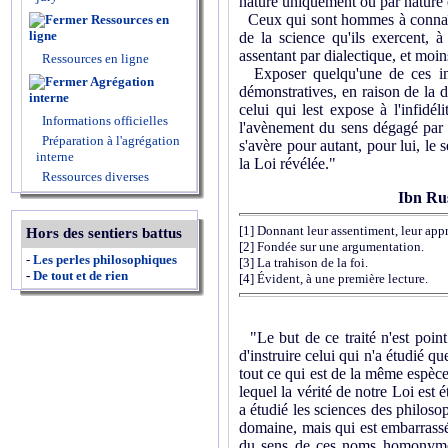
nature uniquement ou par nature 
Ceux qui sont hommes à connaître 
Ressources en
ligne
de la science qu'ils exercent, à
assentant par dialectique, et moin
Ressources en ligne
Exposer quelqu'une de ces inte
Agrégation
démonstratives, en raison de la 
interne
celui qui lest expose à l'infidéli
Informations officielles
l'avènement du sens dégagé par l
Préparation à l'agrégation
s'avère pour autant, pour lui, le 
interne
la Loi révélée."
Ressources diverses
Ibn Ru
[
1]
Donnant leur assentiment, leur app
Hors des sentiers battus
[2]
Fondée sur une argumentation.
-
Les perles philosophiques
[3]
La trahison de la foi.
-
De tout et de rien
[4]
Évident, à une première lecture.
"Le but de ce traité n'est poi
d'instruire celui qui n'a étudié qu
tout ce qui est de la même espèce 
lequel la vérité de notre Loi est 
a étudié les sciences des philosop
domaine, mais qui est embarrassé p
du sens de ces noms homonymes, 