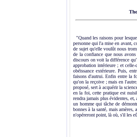
Tho
"Quand les raisons pour lesquel
personne qui l'a mise en avant, c
de sujet qu'elle voulût nous trom
de la confiance que nous avons e
discours on voit la différence qu'
approbation intérieure ; et celle-
obéissance extérieure. Puis, entr
faisons d'autrui. Enfin entre la 
qu'on la reçoive ; mais en l'autr
proposé, sert à acquérir la scienc
en la foi, cette pratique est nui
rendra jamais plus évidentes, et, 
un homme qui tâche de démontrer
bonnes à la santé, mais amères, av
n'opéreront point, là où, s'il les