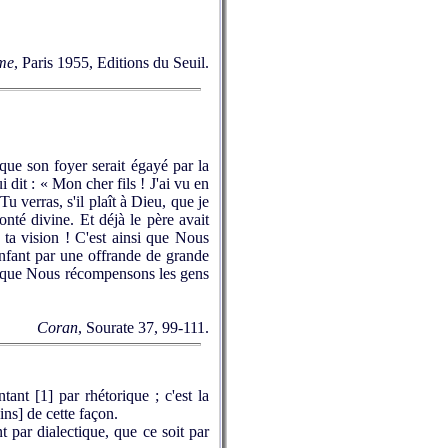
sme
, Paris 1955, Editions du Seuil.
que son foyer serait égayé par la
 dit : « Mon cher fils ! J'ai vu en
Tu verras, s'il plaît à Dieu, que je
onté divine. Et déjà le père avait
 ta vision ! C'est ainsi que Nous
enfant par une offrande de grande
si que Nous récompensons les gens
Coran
, Sourate 37, 99-111.
entant
[1]
par rhétorique ; c'est la
ins] de cette façon.
t par dialectique, que ce soit par