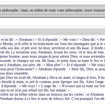
 philosophe ; mais, au milieu de toute votre philosophie, soyez toujo
lui dit : « Abraham ! » Et il répondit : « Me voici ! » Dieu dit : « Pre
de Morija, et là offre-le en holocauste sur l'une des montagnes que je te d
a son âne, et prit avec lui deux serviteurs et son fils Isaac. Il fendit d
ait dit. Le troisième jour, Abraham, levant les yeux, vit le lieu de loin
le jeune homme, nous irons jusque-là pour adorer Dieu, et nous reviendr
auste, le chargea sur son fils Isaac, et porta dans sa main le feu et 
t à Abraham, son père, dit : « Mon père ! » Et il répondit : « Me voici, 
'agneau pour l'holocauste? » Abraham répondit : « Mon fils, Dieu se po
 tous deux ensemble.
ue Dieu lui avait dit, Abraham y éleva un autel, et rangea le bois. Il lia so
tendit la main, et prit le couteau, pour égorger son fils. Alors l'ange 
l répondit : « Me voici ! » L'ange dit : « N'avance pas ta main sur l'enfant
que tu ne m'as pas refusé ton fils, ton unique. »
ière lui un bélier retenu dans un buisson par les cornes ; et Abraham all
. Abraham donna à ce lieu le nom de Jehova Jiré. C'est pourquoi l'on di