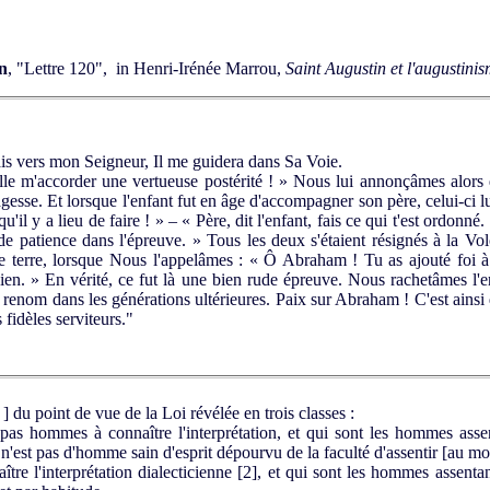
n
, "Lettre 120", in Henri-Irénée Marrou,
Saint Augustin et l'augustini
ais vers mon Seigneur, Il me guidera dans Sa Voie.
uille m'accorder une vertueuse postérité ! » Nous lui annonçâmes alors 
esse. Et lorsque l'enfant fut en âge d'accompagner son père, celui-ci lui
'il y a lieu de faire ! » – « Père, dit l'enfant, fais ce qui t'est ordonné. 
e patience dans l'épreuve. » Tous les deux s'étaient résignés à la Vol
re terre, lorsque Nous l'appelâmes : « Ô Abraham ! Tu as ajouté foi à
en. » En vérité, ce fut là une bien rude épreuve. Nous rachetâmes l'
renom dans les générations ultérieures. Paix sur Abraham ! C'est ain
fidèles serviteurs."
 du point de vue de la Loi révélée en trois classes :
s hommes à connaître l'interprétation, et qui sont les hommes ass
n'est pas d'homme sain d'esprit dépourvu de la faculté d'assentir [au mo
e l'interprétation dialecticienne
[2]
, et qui sont les hommes assentan