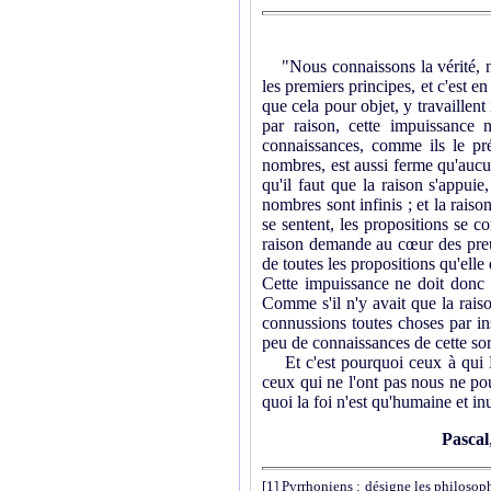
"Nous connaissons la vérité, non
les premiers principes, et c'est 
que cela pour objet, y travaille
par raison, cette impuissance 
connaissances, comme ils le pr
nombres, est aussi ferme qu'aucu
qu'il faut que la raison s'appuie
nombres sont infinis ; et la raiso
se sentent, les propositions se co
raison demande au cœur des preuv
de toutes les propositions qu'elle
Cette impuissance ne doit donc s
Comme s'il n'y avait que la rais
connussions toutes choses par ins
peu de connaissances de cette sor
Et c'est pourquoi ceux à qui Di
ceux qui ne l'ont pas nous ne po
quoi la foi n'est qu'humaine et inu
Pascal
[1]
Pyrrhoniens : désigne les philosoph