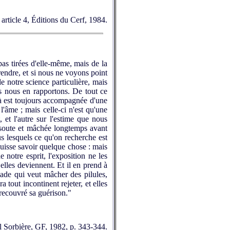
article 4, Éditions du Cerf, 1984.
s tirées d'elle-même, mais de la
rendre, et si nous ne voyons point
e notre science particulière, mais
us nous en rapportons. De tout ce
e-là est toujours accompagnée d'une
 l'âme ; mais celle-ci n'est qu'une
, et l'autre sur l'estime que nous
dissoute et mâchée longtemps avant
us lesquels ce qu'on recherche est
 puisse savoir quelque chose : mais
 notre esprit, l'exposition ne les
 elles deviennent. Et il en prend à
ade qui veut mâcher des pilules,
 tout incontinent rejeter, et elles
t recouvré sa guérison."
el Sorbière, GF, 1982, p. 343-344.