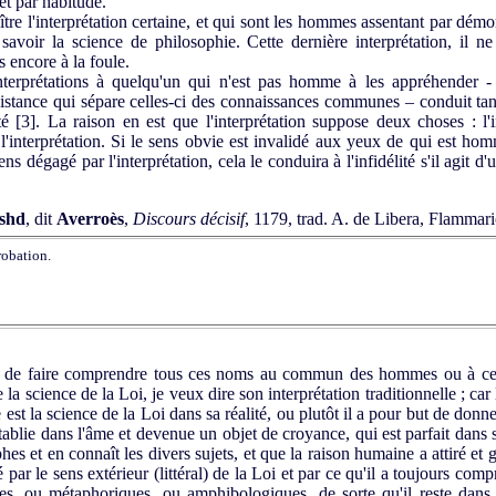
et par habitude.
l'interprétation certaine, et qui sont les hommes assentant par démons
 savoir la science de philosophie. Cette dernière interprétation, il
s encore à la foule.
rprétations à quelqu'un qui n'est pas homme à les appréhender - en 
distance qui sépare celles-ci des connaissances communes – conduit tant
t
é [3]
. La raison en est que l'interprétation suppose deux choses : l
'interprétation. Si le sens obvie est invalidé aux yeux de qui est hom
sens dégagé par l'interprétation, cela le conduira à l'infidélité s'il agit
shd
, dit
Averroès
,
Discours décisif
, 1179, trad. A. de Libera, Flammari
robation.
nt de faire comprendre tous ces noms au commun des hommes ou à ce
e la science de la Loi, je veux dire son interprétation traditionnelle ; car l
est la science de la Loi dans sa réalité, ou plutôt il a pour but de donn
établie dans l'âme et devenue un objet de croyance, qui est parfait dans
hes et en connaît les divers sujets, et que la raison humaine a attiré et 
ar le sens extérieur (littéral) de la Loi et par ce qu'il a toujours com
ou métaphoriques, ou amphibologiques, de sorte qu'il reste dans l'