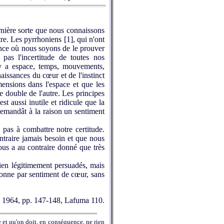
rnière sorte que nous connaissons
ttre. Les pyrrhoniens
[1]
, qui n'ont
ance où nous soyons de le prouver
pas l'incertitude de toutes nos
 y a espace, temps, mouvements,
issances du cœur et de l'instinct
imensions dans l'espace et que les
le double de l'autre. Les principes
st aussi inutile et ridicule que la
demandât à la raison un sentiment
 pas à combattre notre certitude.
ntraire jamais besoin et que nous
nous a au contraire donné que très
ien légitimement persuadés, mais
donne par sentiment de cœur, sans
r, 1964, pp. 147-148, Lafuma 110.
 et qu'on doit, en conséquence, ne rien