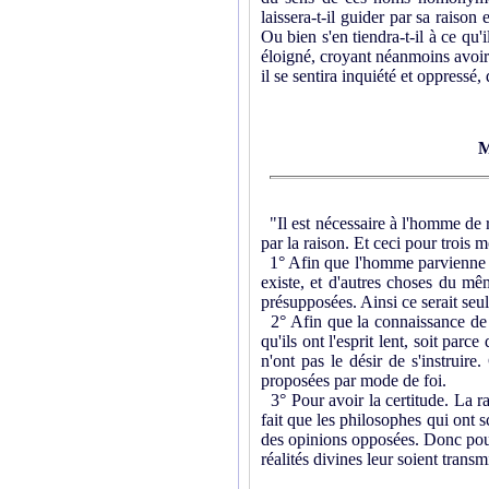
laissera-t-il guider par sa raison 
Ou bien s'en tiendra-t-il à ce qu'i
éloigné, croyant néanmoins avoir 
il se sentira inquiété et oppressé
M
"Il est nécessaire à l'homme de r
par la raison. Et ceci pour trois m
1° Afin que l'homme parvienne plu
existe, et d'autres choses du m
présupposées. Ainsi ce serait seu
2° Afin que la connaissance de D
qu'ils ont l'esprit lent, soit parc
n'ont pas le désir de s'instruir
proposées par mode de foi.
3° Pour avoir la certitude. La rai
fait que les philosophes qui ont 
des opinions opposées. Donc pour q
réalités divines leur soient tran