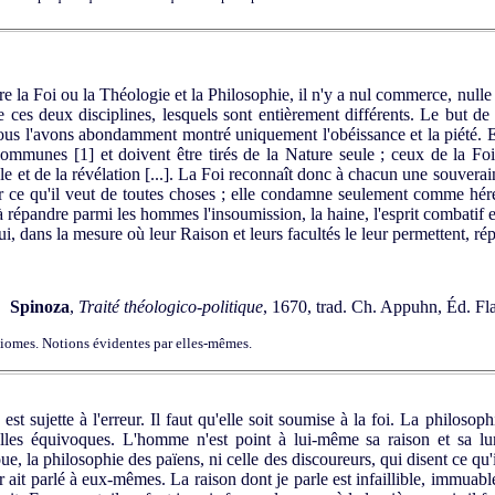
 la Foi ou la Théologie et la Philosophie, il n'y a nul commerce, nulle 
e ces deux disciplines, lesquels sont entièrement différents. Le but de
nous l'avons abondamment montré uniquement l'obéissance et la piété. 
 communes [
1]
et doivent être tirés de la Nature seule ; ceux de la Foi s
eule et de la révélation [...]. La Foi reconnaît donc à chacun une souverain
er ce qu'il veut de toutes choses ; elle condamne seulement comme hér
répandre parmi les hommes l'insoumission, la haine, l'esprit combatif et l
i, dans la mesure où leur Raison et leurs facultés le leur permettent, rép
Spinoza
,
Traité théologico-politique
, 1670, trad.
Ch. Appuhn, Éd. Fla
iomes. Notions évidentes par elles-mêmes.
t sujette à l'erreur. Il faut qu'elle soit soumise à la foi. La philosophi
elles équivoques. L'homme n'est point à lui-même sa raison et sa lumi
oue, la philosophie des païens, ni celle des discoureurs, qui disent ce qu'
r ait parlé à eux-mêmes. La raison dont je parle est infaillible, immuable