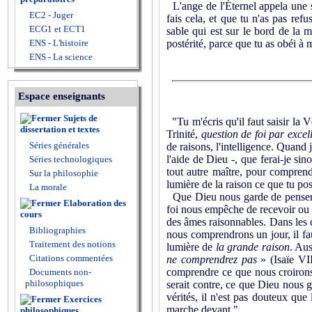
L'ange de l'Éternel appela une s
EC2 - Juger
fais cela, et que tu n'as pas refu
ECG1 et ECT1
sable qui est sur le bord de la m
ENS - L'histoire
postérité, parce que tu as obéi à 
ENS - La science
Espace enseignants
Sujets de
"Tu m'écris qu'il faut saisir la Vé
dissertation et textes
Trinité,
question de foi par excel
Séries générales
de raisons, l'intelligence. Quand 
l'aide de Dieu -, que ferai-je si
Séries technologiques
tout autre maître, pour comprendre
Sur la philosophie
lumière de la raison ce que tu po
La morale
Que Dieu nous garde de penser qu
Elaboration des
foi nous empêche de recevoir ou 
cours
des âmes raisonnables. Dans les 
Bibliographies
nous comprendrons un jour, il faut
Traitement des notions
lumière de
la grande raison
. Aus
Citations commentées
ne comprendrez pas
» (Isaïe VII
comprendre ce que nous croirons. A
Documents non-
philosophiques
serait contre, ce que Dieu nous g
vérités, il n'est pas douteux que
Exercices
marche devant."
philosophiques