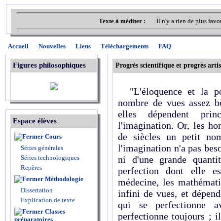
Texte à méditer :
Il n'y a rien de plus fav
Accueil
Nouvelles
Liens
Téléchargements
FAQ
Figures philosophiques
Progrès scientifique et progrès arti
"L'éloquence et la po
nombre de vues assez bor
elles dépendent pri
Espace élèves
l'imagination. Or, les 
de siècles un petit no
Cours
l'imagination n'a pas bes
Séries générales
Séries technologiques
ni d'une grande quanti
Repères
perfection dont elle e
Méthodologie
médecine, les mathémat
Dissertation
infini de vues, et dépen
Explication de texte
qui se perfectionne a
Classes
perfectionne toujours ; 
préparatoires