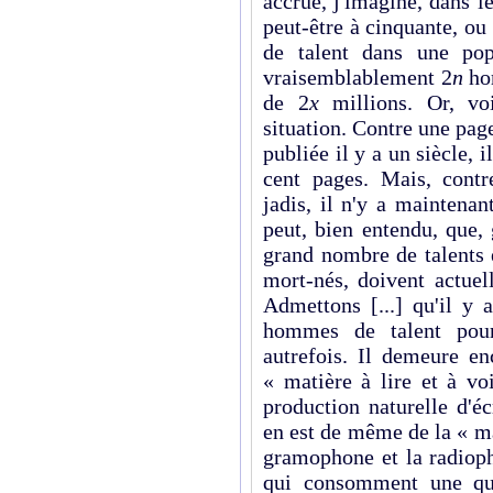
accrue, j'imagine, dans l
peut-être à cinquante, ou
de talent dans une po
vraisemblablement 2
n
hom
de 2
x
millions. Or, vo
situation. Contre une pag
publiée il y a un siècle, i
cent pages. Mais, cont
jadis, il n'y a maintena
peut, bien entendu, que, 
grand nombre de talents e
mort-nés, doivent actuel
Admettons [...] qu'il y 
hommes de talent pour
autrefois. Il demeure e
« matière à lire et à vo
production naturelle d'éc
en est de même de la « ma
gramophone et la radioph
qui consomment une qua