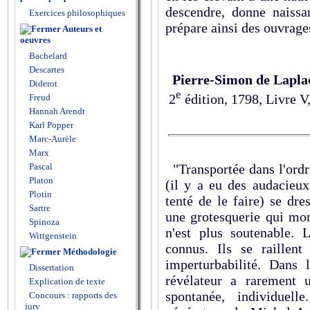
descendre, donne naissa
Exercices philosophiques
prépare ainsi des ouvrages
Auteurs et
oeuvres
Bachelard
Descartes
Pierre-Simon de Lapla
Diderot
e
2
édition, 1798, Livre V,
Freud
Hannah Arendt
Karl Popper
Marc-Aurèle
Marx
"Transportée dans l'ordre
Pascal
Platon
(il y a eu des audacieux
Plotin
tenté de le faire) se dr
Sartre
une grotesquerie qui mon
Spinoza
n'est plus soutenable. L
Wittgenstein
connus. Ils se raillent
Méthodologie
imperturbabilité. Dans l
Dissertation
révélateur a rarement u
Explication de texte
spontanée, individuelle
Concours : rapports des
jury