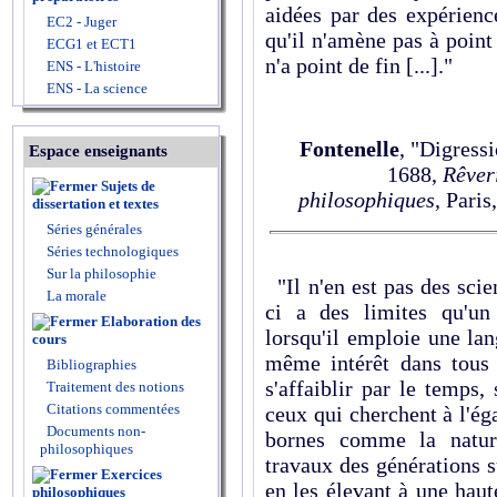
aidées par des expérience
EC2 - Juger
qu'il n'amène pas à point
ECG1 et ECT1
n'a point de fin [...]."
ENS - L'histoire
ENS - La science
Fontenelle
, "Digress
Espace enseignants
1688,
Rêveri
Sujets de
philosophiques
, Paris
dissertation et textes
Séries générales
Séries technologiques
Sur la philosophie
"Il n'en est pas des scie
La morale
ci a des limites qu'un
Elaboration des
lorsqu'il emploie une lan
cours
même intérêt dans tous l
Bibliographies
s'affaiblir par le temps,
Traitement des notions
Citations commentées
ceux qui cherchent à l'éga
Documents non-
bornes comme la nature,
philosophiques
travaux des générations s
Exercices
en les élevant à une hau
philosophiques