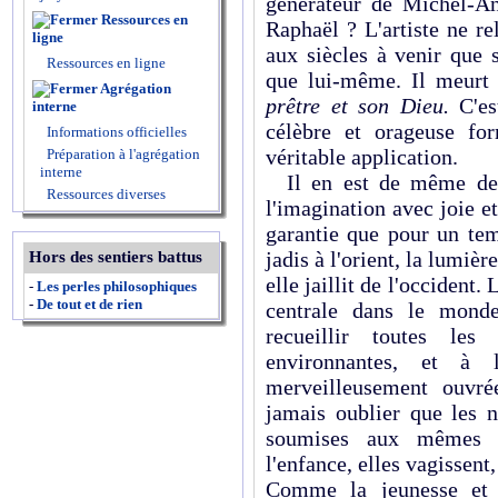
générateur de Michel-An
Ressources en
Raphaël ? L'artiste ne r
ligne
aux siècles à venir que 
Ressources en ligne
que lui-même. Il meurt 
Agrégation
prêtre et son Dieu.
C'es
interne
célèbre et orageuse fo
Informations officielles
véritable application.
Préparation à l'agrégation
interne
Il en est de même des 
Ressources diverses
l'imagination avec joie et
garantie que pour un tem
jadis à l'orient, la lumiè
Hors des sentiers battus
elle jaillit de l'occident. 
-
Les perles philosophiques
-
De tout et de rien
centrale dans le monde
recueillir toutes les
environnantes, et à 
merveilleusement ouvré
jamais oublier que les na
soumises aux mêmes 
l'enfance, elles vagissent,
Comme la jeunesse et l