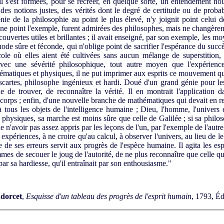
il s'est formées, pour se recréer, en quelque sorte, un entendement nou
des notions justes, des vérités dont le degré de certitude ou de probab
ie de la philosophie au point le plus élevé, n'y joignit point celui 
onne point l'exemple, furent admirées des philosophes, mais ne changèren
ouvertes utiles et brillantes ; il avait enseigné, par son exemple, les m
ode sûre et féconde, qui n'oblige point de sacrifier l'espérance du succès
ole où elles aient été cultivées sans aucun mélange de superstition, 
, avec une sévérité philosophique, tout autre moyen que l'expérien
matiques et physiques, il ne put imprimer aux esprits ce mouvement qu'
artes, philosophe ingénieux et hardi. Doué d'un grand génie pour les 
 de trouver, de reconnaître la vérité. Il en montrait l'application d
 corps ; enfin, d'une nouvelle branche de mathématiques qui devait en re
tous les objets de l'intelligence humaine ; Dieu, l'homme, l'univers ét
s physiques, sa marche est moins sûre que celle de Galilée ; si sa philo
e n'avoir pas assez appris par les leçons de l'un, par l'exemple de l'autre
 expériences, à ne croire qu'au calcul, à observer l'univers, au lieu de l
 de ses erreurs servit aux progrès de l'espèce humaine. Il agita les esp
ommes de secouer le joug de l'autorité, de ne plus reconnaître que celle qui
 par sa hardiesse, qu'il entraînait par son enthousiasme."
dorcet
,
Esquisse d'un tableau des progrès de l'esprit humain
, 1793, Éd