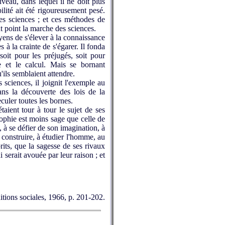
veau, dans lequel il ne doit plus
ilité ait été rigoureusement pesé.
des sciences ; et ces méthodes de
t point la marche des sciences.
oyens de s'élever à la connaissance
 à la crainte de s'égarer. Il fonda
soit pour les préjugés, soit pour
ce et le calcul. Mais se bornant
ils semblaient attendre.
sciences, il joignit l'exemple au
ans la découverte des lois de la
culer toutes les bornes.
aient tour à tour le sujet de ses
sophie est moins sage que celle de
, à se défier de son imagination, à
e construire, à étudier l'homme, au
rits, que la sagesse de ses rivaux
 serait avouée par leur raison ; et
itions sociales, 1966, p. 201-202.