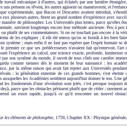
t le travail mécanique à d'autres, qui éclairés par une lumière étrangèr
les uns pensent ou rêvent, les autres agissent ou manœuvrent, et l'enfanc
que expérimentale, que Bacon et Descartes avaient introduit, s'éten­d
ès eux plusieurs autres, firent un grand nombre d'expérience avec succè
 manière de philosopher. Les Universités plus lentes, parce qu'elles étai
mentale, suivirent longtemps encore leur méthode ancienne. Peu à peu 
, ou plutôt de ses commentateurs. Si on ne touchait pas encore à la véri
enta de les expliquer ; il eût été mieux qu'on se bornât à les bien fair
un système ; mais enfin il ne faut pas espérer que l'esprit humain se 
 premier ce que ses prédécesseurs n'avaient fait qu'entrevoir, l'art d
ssant l'expérience au calcul, une science exacte, profonde, lumineuse 
 par son système du monde, il ouvrit de tous côtés une carrière immense
egarda comme siennes dès le moment de leur naissance : les académi
ance, par la même raison qui avait fait rejeter aux Universités pendan
révalu : la génération ennemie de ces grands hommes, s'est éteinte
és auxquelles les Académies semblent aujourd'hui donner le ton. Une gén
nd les fondements d'une révolution sont jetés, c'est presque toujours d
deçà, parce que les obstacles périssent plutôt que de céder ; rarement a
 prend un essor rapide, jusqu'à ce qu'il rencontre un nouvel obstacl
ur les éléments de philosophie
, 1759, Chapitre XX : Physique générale,