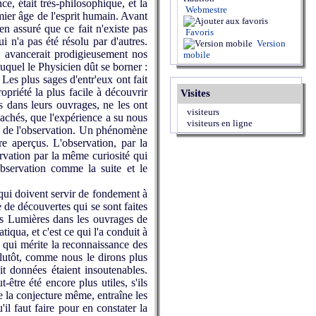
e, était très-philosophique, et la
Webmestre
emier âge de l'esprit humain. Avant
en assuré que ce fait n'existe pas
Favoris
 n'a pas été résolu par d'autres.
Version
e, avancerait prodigieusement nos
mobile
 auquel le Physicien dût se borner :
 Les plus sages d'entr'eux ont fait
ropriété la plus facile à découvrir
Visites
ces dans leurs ouvrages, ne les ont
visiteurs
 cachés, que l'expérience a su nous
visiteurs en ligne
mp de l'observation. Un phénomène
e aperçus. L'observation, par la
servation par la même curiosité qui
observation comme la suite et le
qui doivent servir de fondement à
e de découvertes qui se sont faites
des Lumières dans les ouvrages de
iqua, et c'est ce qui l'a conduit à
 qui mérite la reconnaissance des
 plutôt, comme nous le dirons plus
it données étaient insoutenables.
être été encore plus utiles, s'ils
de la conjecture même, entraîne les
il faut faire pour en constater la