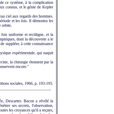
 de ce système, à la complication
ux connus, et le génie de Kepler
veau ciel aux regards des hommes.
ériode et les lois. Il démontra les
 orbite.
is uniforme et rectiligne, et la
mpiriques, dont la découverte a le
 de suppléer, à cette connaissance
hysique expérimentale, qui naquit
cine, la chirurgie étonnent par la
conservent encore."
itions sociales, 1966, p. 193-195.
e, Descartes. Bacon a révélé la
étrer ses secrets, l'observation,
outes les croyances qu'il a reçues,