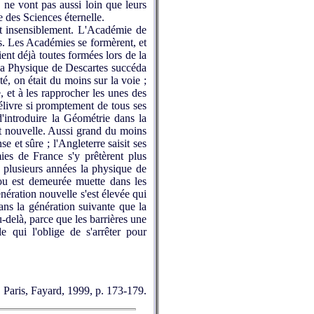
e, ne vont pas aussi loin que leurs
e des Sciences éternelle.
it insensiblement. L'Académie de
s. Les Académies se formèrent, et
ent déjà toutes formées lors de la
la Physique de Descartes succéda
té, on était du moins sur la voie ;
e, et à les rapprocher les unes des
délivre si promptement de tous ses
'introduire la Géo­métrie dans la
et nouvelle. Aussi grand du moins
 et sûre ; l'Angleterre saisit ses
es de France s'y prêtèrent plus
t plusieurs années la physique de
 ou est demeurée muette dans les
ération nouvelle s'est élevée qui
ans la génération suivante que la
u-delà, parce que les barrières une
e qui l'oblige de s'arrêter pour
 Paris,
Fayard, 1999, p. 173-179.