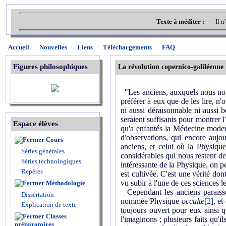
Texte à méditer :
Il 
Accueil
Nouvelles
Liens
Téléchargements
FAQ
Figures philosophiques
La révolution copernico-galiléenne
"Les anciens, auxquels nous nous
préférer à eux que de les lire, n
ni aussi déraisonnable ni aussi 
seraient suffisants pour montrer l
Espace élèves
qu'a enfantés la Médecine modern
d'observations, qui encore aujou
Cours
anciens, et celui où la Physiqu
Séries générales
considérables qui nous restent de 
Séries technologiques
intéressante de la Physique, on pe
Repères
est cultivée. C'est une vérité do
vu subir à l'une de ces sciences 
Méthodologie
Cependant les anciens paraisse
Dissertation
nommée Physique
occulte
[2]
, et
Explication de texte
toujours ouvert pour eux ainsi q
Classes
l'imaginons ; plusieurs faits qu'
préparatoires