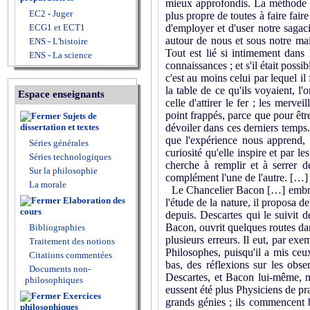
mieux approfondis. La méthode que
EC2 - Juger
plus propre de toutes à faire fair
ECG1 et ECT1
d'employer et d'user notre sagaci
autour de nous et sous notre mai
ENS - L'histoire
Tout est lié si intimement dans 
ENS - La science
connaissances ; et s'il était pos­s
c'est au moins celui par lequel il
la table de ce qu'ils voyaient, l'
Espace enseignants
celle d'attirer le fer ; les merve
point frappés, parce que pour être
Sujets de
dissertation et textes
dévoiler dans ces derniers temps
que l'expérience nous apprend, 
Séries générales
curiosité qu'elle ins­pire et par 
Séries technologiques
cherche à remplir et à serrer d
Sur la philosophie
complément l'une de l'autre. […]
La morale
Le Chancelier Bacon […] embrassa
Elaboration des
l'étude de la nature, il proposa d
cours
depuis. Descartes qui le suivit 
Bacon, ouvrit quelques routes dans
Bibliographies
plusieurs erreurs. Il eut, par e
Traitement des notions
Philosophes, puisqu'il a mis ceux
Citations commentées
bas, des réflexions sur les obse
Documents non-
Descartes, et Bacon lui-même, mal
philosophiques
eussent été plus Physiciens de pra
Exercices
grands génies ; ils commencent be
philosophiques