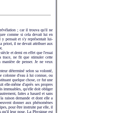
vélation ; car il trouva qu'il ne
igure comme si cela devait lui en
 y pensait et s'y représentait lui-
 priori, il ne devait attribuer aux
t.
iècle et demi en effet que l'essai
trace, ne fit que stimuler cette
la manière de penser. Je ne veux
teur déterminé selon sa volonté,
ne colonne d'eau à lui connue, ou
tituant quelque chose, ce fut une
uit elle-même d'après ses propres
is immuables, qu'elle doit obliger
 autrement, faites a hasard et sans
 la raison demande et dont elle a
ls peuvent donner aux phénomènes
es, pour être instruite par elle, il
 qu'il leur pose. La Physique est