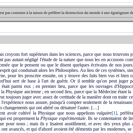
n'est pas contraire à la raison de préférer la destruction du monde à une égratignure
 croyons fort supérieurs dans les sciences, parce que nous trouvons pl
'ont pas autant négligé l'étude de la nature que nous les en accusons c
bornée que le pensent ou que le disent quelques écrivains de nos jour
'esprit qui conduisait alors les Philosophes. Au lieu de ces systèmes, si
e, pour les proscrire ensuite, on y trouve des faits bien vus et bien 
rd'hui sert de base à l'art de guérir. Or il semble qu'on peut juger p
e était parmi eux ; en premier lieu, parce que les ouvrages d'Hippoc
la Physique ancienne ; en second lieu, parce que la Médecine étant la pa
ut toujours juger avec assez de certitude de la manière dont on traite cel
nt l'expérience nous assure, puisqu'à compter seulement de la renaissanc
les changements qui ont altéré ou dénaturé l'autre. […]
nt avoir cultivé la Physique que nous appelions
vulgaire
[1]
, préfé
 qui est proprement la
Physique expérimentale
. Ils se contentaient de li
ue pour nous ; mais ils y lisaient assidûment, et avec des yeux plus a
ils ont avancés, et qui d'abord avoient été démentis par les modernes, se