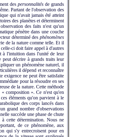
ement des
personnalités
de grands
même. Partant de l'observation des
ue qui n'avait jamais été atteint
ctoires des planètes et déterminent
observation des faits n'est qu'un
ématique pénètre dans une couche
secteur déterminé des
phénomènes
ie de la nature comme telle. Et il
celle-ci doit faire appel à d'autres
à l'intuition dans l'unité de leur
 peut décrire à grands traits leur
expliquer un phénomène naturel, il
ticulières il dépend et reconnaître
e exigence ne peut être satisfaite
 immédiate pour la résoudre en ses
ureuse de la nature. Cette méthode
 « composition ». Ce n'est qu'en
ces éléments qu'on parvient à le
arabolique des corps lancés dans
e d'un grand nombre d'observations
onnelle succède une phase de chute
nt à cette détermination. Nous ne
eportant, de ce phénomène, aux
on qui s'y entrecroisent pour en
ance de la vitesse sont expliqués