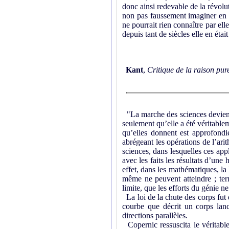
donc ainsi redevable de la révolu
non pas faussement imaginer en e
ne pourrait rien connaître par el
depuis tant de siècles elle en éta
Kant
,
Critique de la raison pur
"La marche des sciences devient r
seulement qu’elle a été véritable
qu’elles donnent est approfondi
abrégeant les opérations de l’arit
sciences, dans lesquelles ces app
avec les faits les résultats d’une
effet, dans les mathématiques, la
même ne peuvent atteindre ; ter
limite, que les efforts du génie ne
La loi de la chute des corps fut 
courbe que décrit un corps lanc
directions parallèles.
Copernic ressuscita le véritabl