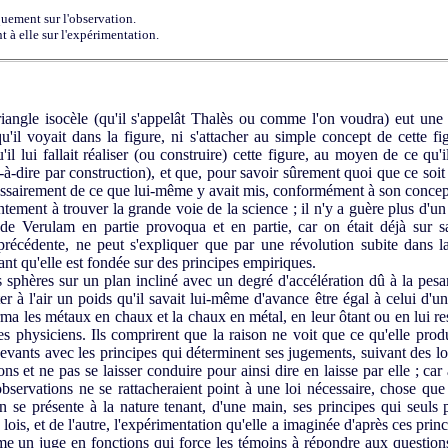
quement sur l'observation.
t à elle sur l'expérimentation.
ngle isocèle (qu'il s'appelât Thalès ou comme l'on voudra) eut une ré
u'il voyait dans la figure, ni s'attacher au simple concept de cette f
il lui fallait réaliser (ou construire) cette figure, au moyen de ce qu'il
à-dire par construction), et que, pour savoir sûrement quoi que ce soit a
cessairement de ce que lui-même y avait mis, conformément à son concep
ement à trouver la grande voie de la science ; il n'y a guère plus d'un s
de Verulam en partie provoqua et en partie, car on était déjà sur sa 
récédente, ne peut s'expliquer que par une révolution subite dans 
ant qu'elle est fondée sur des principes empiriques.
hères sur un plan incliné avec un degré d'accélération dû à la pesan
 l'air un poids qu'il savait lui-même d'avance être égal à celui d'u
a les métaux en chaux et la chaux en métal, en leur ôtant ou en lui res
es physiciens. Ils comprirent que la raison ne voit que ce qu'elle prod
 devants avec les principes qui déterminent ses jugements, suivant des lo
ns et ne pas se laisser conduire pour ainsi dire en laisse par elle ; car
bservations ne se rattacheraient point à une loi nécessaire, chose que
son se présente à la nature tenant, d'une main, ses principes qui seu
lois, et de l'autre, l'expérimentation qu'elle a imaginée d'après ces princip
mme un juge en fonctions qui force les témoins à répondre aux questions