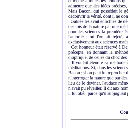
et même à toutes les notions qu'
admettre que des idées précises, 
Mais Bacon, qui possédait le gén
découvrir la vérité, dont il ne d
Galilée les avait enrichies de déc
des lois de la nature par une méth
pour les sciences la première éc
l'autorité ; où l'on ait rejeté
exclusivement aux sciences mathé
Cet honneur était réservé à Desc
précepte, en donnant la méthode
dioptrique, de celles du choc des
Il voulait étendre sa méthode à 
méditations. Si, dans les science
Bacon ; si on peut lui reprocher d
n'interroger la nature que par des
lieu de le deviner, l'audace même
n'avait pu réveiller. Il dit aux h
il fut obéi, parce qu'il subjuguait
Con