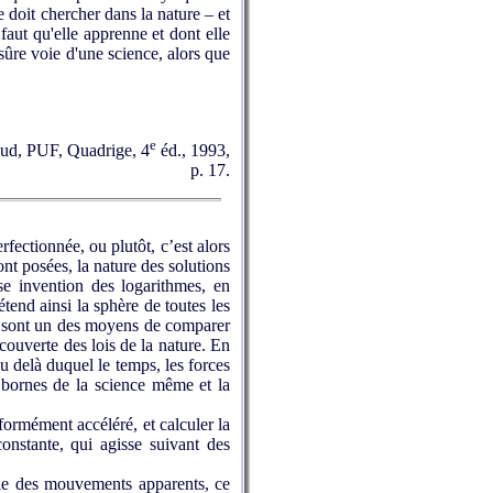
 doit chercher dans la nature – et
aut qu'elle apprenne et dont elle
sûre voie d'une science, alors que
e
caud, PUF, Quadrige, 4
éd., 1993,
p. 17.
fectionnée, ou plutôt, c’est alors
nt posées, la nature des solutions
se invention des logarithmes, en
étend ainsi la sphère de toutes les
re, sont un des moyens de comparer
écouverte des lois de la nature. En
u delà duquel le temps, les forces
 bornes de la science même et la
formément accéléré, et calculer la
onstante, qui agisse suivant des
rie des mouvements apparents, ce