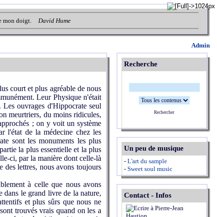
 de mon doigt.
David Hume
Admin
Recherche
us court et plus agréable de nous
ommunément. Leur Phy­sique n'était
s. Les ouvrages d'Hippocrate seul
Rechercher
non meurtriers, du moins ridicules,
rapprochés ; on y voit un système
ar l'état de la médecine chez les
rate sont les monuments les plus
Un peu de musique
rtie la plus essentielle et la plus
le-ci, par la manière dont celle-là
-
L'art du sample
e des lettres, nous avons toujours
-
Sweet soul music
rablement à celle que nous avons
re dans le grand livre de la nature,
Contact - Infos
ttentifs et plus sûrs que nous ne
 sont trouvés vrais quand on les a