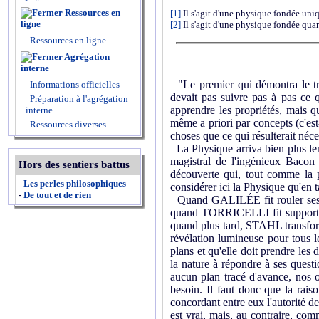
Ressources en
[1]
Il s'agit d'une physique fondée uni
ligne
[2]
Il s'agit d'une physique fondée quan
Ressources en ligne
Agrégation
interne
"Le premier qui démontra le tria
Informations officielles
devait pas suivre pas à pas ce q
Préparation à l'agrégation
apprendre les propriétés, mais qu'
interne
même a priori par concepts (c'est-
Ressources diverses
choses que ce qui résulterait né
La Physique arriva bien plus lent
magistral de l'ingénieux Bacon 
Hors des sentiers battus
découverte qui, tout comme la p
-
Les perles philosophiques
considérer ici la Physique qu'en t
-
De tout et de rien
Quand GALILÉE fit rouler ses sp
quand TORRICELLI fit supporter à
quand plus tard, STAHL transform
révélation lumineuse pour tous l
plans et qu'elle doit prendre les
la nature à répondre à ses questio
aucun plan tracé d'avance, nos o
besoin. Il faut donc que la rai
concordant entre eux l'autorité de 
est vrai, mais, au contraire, co