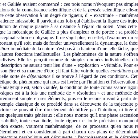
t Galilée avaient commencé : ces trois noms n'évoquent pas simpl
alons de la connaissance scientifique et de la
pensée
scientifique elle-
e cette observation à un degré de rigueur, d' « exactitude » mathématiq
atience inlassable, il parvient aux lois qui établissent la figure des traje
lution de chaque planète à sa distance à l'égard du soleil. Mais cette 
igne la mécanique de Galilée a plus d'ampleur et de portée ; sa probl
ceptualisation en physique. Il ne s'agit plus, en effet, d'examiner un 
portant qu'il soit, mais de fonder universellement la dynamique, la théor
uition
immédiate de la nature n'est pas à la hauteur d'une telle tâche, que 
autres fonctions intellectuelles. Les phénomènes de la nature s'offrent 
divises. Elle les perçoit comme de simples données individuelles; elle
escription ne saurait tenir lieu d'une « explication » véritable. Pour 
son être et sa manière d'être ; il faut faire voir de quelles
conditions
par
uelle sorte de
dépendance
il se trouve à l'égard de ces conditions. Cett
ique du phénomène qui nous est livrée par l'intuition et l'observation
analytique est, selon Galilée, la condition de toute connaissance rigo
ysiques est à la fois une méthode de « résolution » et une méthode de
mment simple en ses éléments, puis en le reconstruisant à partir de 
emple classique de ce procédé dans sa découverte de la trajectoire p
ctoire ne pouvait être directement déchiffrée par l'intuition, ni tiré
bien quelques traits généraux : elle nous montre qu'à une phase ascensi
 subtilité, toute exactitude, toute rigueur et toute précision manque
tion exacte, vraiment mathématique, de ce processus qu'en nous r
 déterminent et en considérant à part chacun des plans de déterminati
trajectoire parabolique est découverte : l'accroissement et la décroiss