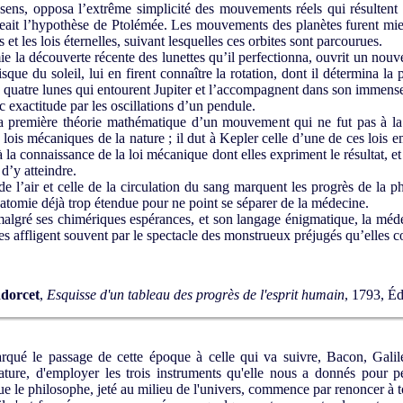
sens, opposa l’extrême simplicité des mouvements réels qui résultent
geait l’hypothèse de Ptolémée. Les mouvements des planètes furent mie
 et les lois éternelles, suivant lesquelles ces orbites sont parcourues.
ie la découverte récente des lunettes qu’il perfectionna, ouvrit un nou
sque du soleil, lui en firent connaître la rotation, dont il détermina la p
s quatre lunes qui entourent Jupiter et l’accompagnent dans son immense
 exactitude par les oscillations d’un pendule.
première théorie mathématique d’un mouvement qui ne fut pas à la fo
ois mécaniques de la nature ; il dut à Kepler celle d’une de ces lois e
 la connaissance de la loi mécanique dont elles expriment le résultat, et
 d’y atteindre.
 l’air et celle de la circulation du sang marquent les progrès de la p
anatomie déjà trop étendue pour ne point se séparer de la médecine.
malgré ses chimériques espérances, et son langage énigmatique, la méde
lles affligent souvent par le spectacle des monstrueux préjugés qu’elles 
dorcet
,
Esquisse d'un tableau des progrès de l'esprit humain
, 1793, Éd
é le passage de cette époque à celle qui va suivre, Bacon, Galilé
ature, d'employer les trois instruments qu'elle nous a donnés pour pén
 que le philosophe, jeté au milieu de l'univers, commence par renoncer à t