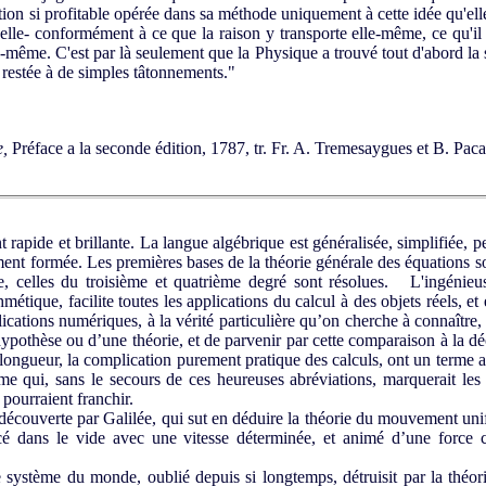
tion si profitable opérée dans sa méthode uniquement à cette idée qu'elle
lle- conformément à ce que la raison y transporte elle-même, ce qu'il f
le-même. C'est par là seulement que la Physique a trouvé tout d'abord la 
it restée à de simples tâtonnements."
e
,
Préface a la seconde édition, 1787, tr. Fr. A. Tremesaygues et B. Pa
apide et brillante. La langue algébrique est généralisée, simplifiée, per
ment formée. Les premières bases de la théorie générale des équations so
e, celles du troisième et quatrième degré sont résolues. L'ingénieu
hmétique, facilite toutes les applications du calcul à des objets réels, et 
lications numériques, à la vérité particulière qu’on cherche à connaît
 hypothèse ou d’une théorie, et de parvenir par cette comparaison à la d
 longueur, la complication purement pratique des calculs, ont un terme a
me qui, sans le secours de ces heureuses abréviations, marquerait les
 pourraient franchir.
découverte par Galilée, qui sut en déduire la théorie du mouvement uni
é dans le vide avec une vitesse déterminée, et animé d’une force c
e système du monde, oublié depuis si longtemps, détruisit par la théo