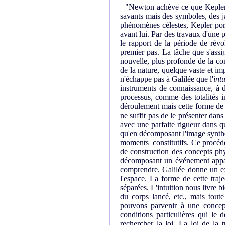
"Newton achève ce que Kepler e
savants mais des symboles, des j
phénomènes célestes, Kepler port
avant lui. Par des travaux d'une p
le rapport de la période de révo
premier pas. La tâche que s'ass
nouvelle, plus profonde de la con
de la nature, quelque vaste et im
n'échappe pas à Galilée que l'
int
instruments de connaissance, à d'
processus, comme des totalités in
déroulement mais cette forme de d
ne suffit pas de le présenter dans 
avec une parfaite rigueur dans q
qu'en décomposant l'image synthét
moments constitutifs. Ce procédé 
de construction des concepts ph
décomposant un événement appare
comprendre. Galilée donne un ex
l'espace. La forme de cette traje
séparées. L'intuition nous livre 
du corps lancé, etc., mais toute
pouvons parvenir à une concep
conditions particulières qui le
rechercher la loi. La loi de la 