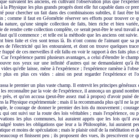
 suivaient les anciens, en cultivant l'observation plus que l'expérienc
e à la Physique les plus grands progrès dont elle fut capable dans ce pr
té pour chercher un fait dans des combinaisons subtiles, il faut être bi
n ; comme il faut en Géométrie réserver ses efforts pour trouver ce qui
la nature, qu'une simple collection de faits, bien riche et bien varié
ible de rendre cette collection complète, ce serait peut-être le seul travail
 faut qu'il commence ; et telle est la méthode que les anciens ont suivie.
ont bien faite et s'en sont tenus là. Ils n'ont connu de l'aimant que sa p
illes de l'électricité qui les entouraient, et dont on trouve quelques tra
 frappé de ces merveilles il eût fallu en voir le rapport à des faits plus
. Car l'expérience parmi plusieurs avantages, a celui d'étendre le cha
ouvre nos yeux sur une infinité d'autres qui ne demandaient qu'à êtr
les vides qu'elle laisse, mène à l'expé­rience ; l'expérience ramène à l'ob
e plus en plus ces vides : ainsi on peut regarder l'expérience et l'
 le premier un plus vaste champ. Il entrevit les principes généraux 
e les reconnaître par la voie de l'expérience, il annonça un grand nombr
de près, et qu'on accusa (peut-être assez mal à propos) d'avoir puisé 
 la Physique expérimentale ; mais il la recommanda plus qu'il ne la prat
xemple, le courage de donner le premier des lois du mouvement ; courage
 qui ont suivi sur la route des lois véritables ; mais l'expérience, ou
rvations les plus communes, lui auraient appris que les lois qu'il ava
gré toutes les obligations que leur a la Philosophie, lui auraient peut-
tique et moins de spéculation ; mais le plaisir oisif de la méditation et 
aucoup et finissent peu ; ils proposent des vues, ils prescrivent ce qu'