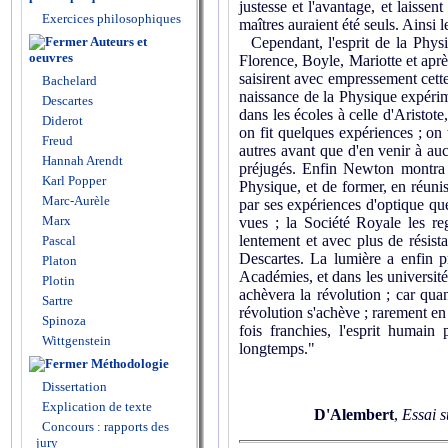
justesse et l'avantage, et laissen
Exercices philosophiques
maîtres auraient été seuls. Ainsi 
Auteurs et
Cependant, l'esprit de la Physi
oeuvres
Florence, Boyle, Mariotte et apr
saisirent avec empressement cette
Bachelard
naissance de la Physique expéri
Descartes
dans les écoles à celle d'Aristote
Diderot
on fit quelques expériences ; on t
Freud
autres avant que d'en venir à auc
Hannah Arendt
préjugés. Enfin Newton montra le
Karl Popper
Physique, et de former, en réuni
Marc-Aurèle
par ses expériences d'optique que
Marx
vues ; la Société Royale les r
lentement et avec plus de résist
Pascal
Descartes. La lumière a enfin p
Platon
Académies, et dans les universit
Plotin
achèvera la révolution ; car qua
Sartre
révolution s'achève ; rarement en 
Spinoza
fois franchies, l'esprit humain
Wittgenstein
longtemps."
Méthodologie
Dissertation
Explication de texte
D'Alembert
,
Essai s
Concours : rapports des
jury