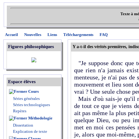
Texte à mé
Accueil
Nouvelles
Liens
Téléchargements
FAQ
Figures philosophiques
Y a-t-il des vérités premières, indis
"Je suppose donc que tou
que rien n'a jamais exis
menteuse, je n'ai pas de s
Espace élèves
mouvement et lieu sont d
vrai ? Une seule chose peut
Cours
Mais d'où sais-je qu'il 
Séries générales
Séries technologiques
de tout ce que je viens d
Repères
ait pas même la plus petit
Méthodologie
quelque Dieu, ou peu imp
Dissertation
met en moi ces pensées 
Explication de texte
je, alors que moi-même, pe
Classes