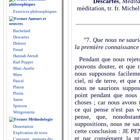
Descartes
,
Médita
philosophiques
méditation, tr. fr. Mich
Exercices philosophiques
Auteurs et
oeuvres
Bachelard
Descartes
"7.
Que nous ne saurio
Diderot
la première connaissance 
Freud
Hannah Arendt
Pendant que nous rejeton
Karl Popper
pouvons douter, et que 
Marc-Aurèle
nous supposons facilemen
Marx
ciel, ni de terre, et qu
Pascal
nous ne saurions supp
Platon
Plotin
point pendant que nous 
Sartre
choses ; car nous avons 
Spinoza
ce qui pense n'est pas 
Wittgenstein
pense, que, nonobstan
Méthodologie
suppositions, nous ne sa
Dissertation
cette conclusion : JE P
Explication de texte
et par conséquent la pr
Concours : rapports des