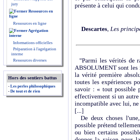
jury
présente à celui qui condu
Ressources en
ligne
Ressources en ligne
Descartes
,
Les princip
Agrégation
interne
Informations officielles
Préparation à l'agrégation
interne
"Parmi les vérités de
Ressources diverses
ABSOLUMENT sont les iden
la vérité première absol
Hors des sentiers battus
toutes les expériences po
-
Les perles philosophiques
savoir : « tout possible 
-
De tout et de rien
effectivement si un autre 
incompatible avec lui, ne
[...]
De deux choses l'une, o
possible prétend tellement
ou bien certains possibl
donner la raison pour la