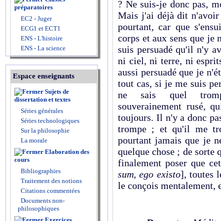
? Ne suis-je donc pas, m
préparatoires
Mais j'ai déjà dit n'avoi
EC2 - Juger
pourtant, car que s'ensu
ECG1 et ECT1
corps et aux sens que je 
ENS - L'histoire
suis persuadé qu'il n'y 
ENS - La science
ni ciel, ni terre, ni espr
aussi persuadé que je n'ét
Espace enseignants
tout cas, si je me suis p
Sujets de
ne sais quel trompe
dissertation et textes
souverainement rusé, q
Séries générales
toujours. Il n'y a donc pa
Séries technologiques
trompe ; et qu'il me tr
Sur la philosophie
pourtant jamais que je ne
La morale
quelque chose ; de sorte q
Elaboration des
cours
finalement poser que ce
Bibliographies
sum, ego existo
], toutes 
Traitement des notions
le conçois mentalement, e
Citations commentées
Documents non-
philosophiques
Exercices