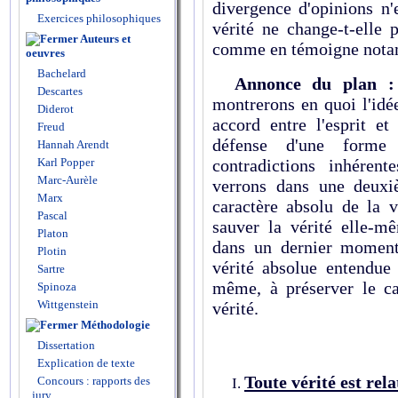
divergence d'opinions n'e
Exercices philosophiques
vérité ne change-t-elle 
Auteurs et
comme en témoigne notamm
oeuvres
Bachelard
Annonce du plan :
Descartes
montrerons en quoi l'id
Diderot
accord entre l'esprit et
Freud
défense d'une forme 
Hannah Arendt
Karl Popper
contradictions inhérent
Marc-Aurèle
verrons dans une deuxi
Marx
caractère absolu de la v
Pascal
sauver la vérité elle-m
Platon
dans un dernier moment,
Plotin
vérité absolue entendue
Sartre
même, à préserver le car
Spinoza
Wittgenstein
vérité.
Méthodologie
Dissertation
Explication de texte
Toute vérité est rela
Concours : rapports des
jury