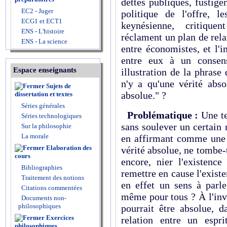
dettes publiques, fustigen
EC2 - Juger
politique de l'offre, l
ECG1 et ECT1
keynésienne, critiquen
ENS - L'histoire
réclament un plan de rel
ENS - La science
entre économistes, et l'i
entre eux à un consens
Espace enseignants
illustration de la phrase
n'y a qu'une vérité abso
Sujets de
absolue." ?
dissertation et textes
Séries générales
Problématique :
Une te
Séries technologiques
sans soulever un certain
Sur la philosophie
La morale
en affirmant comme une v
Elaboration des
vérité absolue, ne tombe-
cours
encore, nier l'existence
Bibliographies
remettre en cause l'existe
Traitement des notions
en effet un sens à parle
Citations commentées
même pour tous ? À l'inv
Documents non-
philosophiques
pourrait être absolue, 
Exercices
relation entre un espr
philosophiques