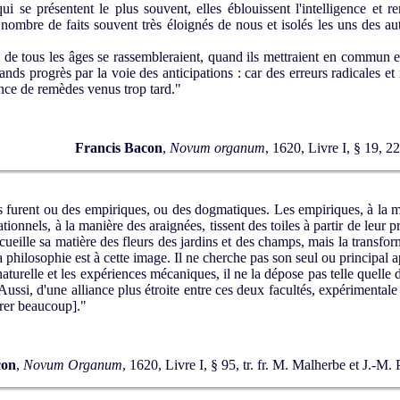
i se présentent le plus souvent, elles éblouissent l'intelligence et re
d nombre de faits souvent très éloignés de nous et isolés les uns des au
de tous les âges se rassembleraient, quand ils mettraient en commun et
ands progrès par la voie des anticipations : car des erreurs radicales et 
ence de remèdes venus trop tard."
Francis Bacon
,
Novum organum
, 1620, Livre I, § 19, 2
s furent ou des empiriques, ou des dogmatiques. Les empiriques, à la m
rationnels, à la manière des araignées, tissent des toiles à partir de leur
 recueille sa matière des fleurs des jardins et des champs, mais la transfo
la philosophie est à cette image. Il ne cherche pas son seul ou principal ap
e naturelle et les expériences mécaniques, il ne la dépose pas telle quell
ssi, d'une alliance plus étroite entre ces deux facultés, expérimentale e
érer beaucoup]."
con
,
Novum Organum
, 1620, Livre I, § 95, tr. fr. M. Malherbe et J.-M