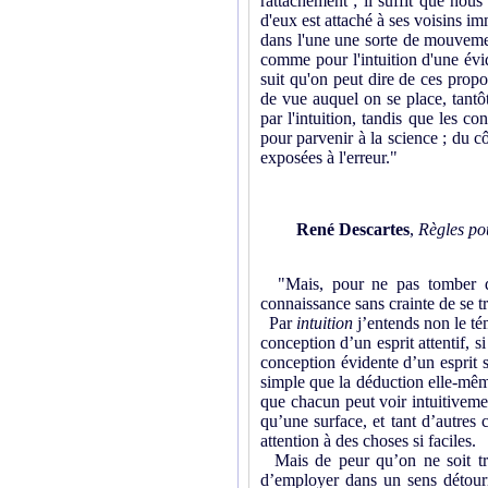
rattachement ; il suffit que nou
d'eux est attaché à ses voisins im
dans l'une une sorte de mouvement
comme pour l'intuition d'une évid
suit qu'on peut dire de ces propo
de vue auquel on se place, tantô
par l'intuition, tandis que les co
pour parvenir à la science ; du cô
exposées à l'erreur."
René Descartes
,
Règles pou
"Mais, pour ne pas tomber dan
connaissance sans crainte de se tro
Par
intuition
j’entends non le té
conception d’un esprit attentif, s
conception évidente d’un esprit sa
sim­ple que la déduction elle-mêm
que chacun peut voir intuitivemen
qu’une surface, et tant d’autre
attention à des choses si faciles.
Mais de peur qu’on ne soit t
d’employer dans un sens détourn