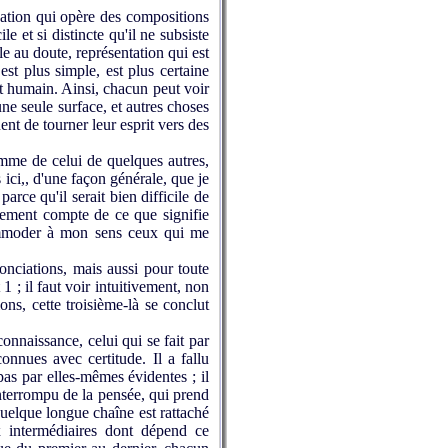
nation qui opère des compositions
le et si distincte qu'il ne subsiste
e au doute, représentation qui est
 est plus simple, est plus certaine
rit humain. Ainsi, chacun peut voir
 une seule surface, et autres choses
nt de tourner leur esprit vers des
mme de celui de quelques autres,
 ici,, d'une façon générale, que je
arce qu'il serait bien difficile de
lement compte de ce que signifie
commoder à mon sens ceux qui me
onciations, mais aussi pour toute
1 ; il faut voir intuitivement, non
ns, cette troisième-là se conclut
nnaissance, celui qui se fait par
nnues avec certitude. Il a fallu
pas par elles-mêmes évidentes ; il
interrompu de la pensée, qui prend
quelque longue chaîne est rattaché
intermédiaires dont dépend ce