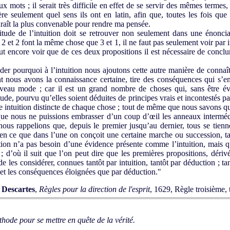
x mots ; il serait très difficile en effet de se servir des mêmes termes,
ère seule­ment quel sens ils ont en latin, afin que, toutes les fois q
raît la plus convenable pour rendre ma pensée.
itude de l’intui­tion doit se retrouver non seulement dans une énonci
2 et 2 font la même chose que 3 et 1, il ne faut pas seule­ment voir par i
aut encore voir que de ces deux propositions il est nécessaire de conclur
er pourquoi à l’intuition nous ajoutons cette autre manière de connaî
nt nous avons la connaissance certaine, tire des conséquences qui s’
eau mode ; car il est un grand nombre de choses qui, sans être évi
tude, pourvu qu’elles soient déduites de prin­cipes vrais et incontestés
e intuition distincte de chaque chose ; tout de même que nous savons q
que nous ne puissions embrasser d’un coup d’œil les anneaux interméd
ous rappelions que, depuis le premier jusqu’au dernier, tous se tien­n
 en ce que dans l’une on conçoit une certaine marche ou succession, ta
ction n’a pas besoin d’une évidence présente comme l’intuition, mais q
; d’où il suit que l’on peut dire que les premières proposi­tions, dér
 de les considérer, connues tantôt par intuition, tantôt par déduction ; 
 et les conséquences éloignées que par déduction."
 Descartes
,
Règles pour la direction de l'esprit
, 1629, Règle troisième, 
hode pour se mettre en quête de la vérité.