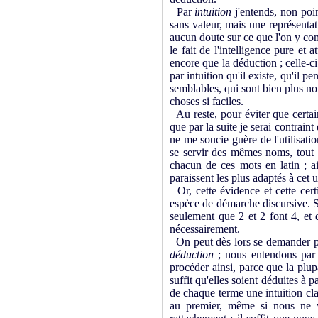
Par
intuition
j'entends, non poi
sans valeur, mais une représentatio
aucun doute sur ce que l'on y com
le fait de l'intelligence pure et 
encore que la déduction ; celle-ci
par intuition qu'il existe, qu'il p
semblables, qui sont bien plus no
choses si faciles.
Au reste, pour éviter que certai
que par la suite je serai contrain
ne me soucie guère de l'utilisatio
se servir des mêmes noms, tout 
chacun de ces mots en latin ; 
paraissent les plus adaptés à cet 
Or, cette évidence et cette cert
espèce de démarche discursive. Soi
seulement que 2 et 2 font 4, et 
nécessairement.
On peut dès lors se demander pou
déduction
; nous entendons par l
procéder ainsi, parce que la plup
suffit qu'elles soient déduites à
de chaque terme une intuition cla
au premier, même si nous ne 