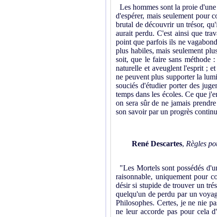
Les hommes sont la proie d'une si
d'espérer, mais seulement pour co
brutal de découvrir un trésor, qu'
aurait perdu. C'est ainsi que trav
point que parfois ils ne vagabond
plus habiles, mais seulement plu
soit, que le faire sans méthode :
naturelle et aveuglent l'esprit ; 
ne peuvent plus supporter la lumiè
souciés d'étudier porter des juge
temps dans les écoles. Ce que j'e
on sera sûr de ne jamais prendre 
son savoir par un progrès continu
René Descartes
,
Règles pou
"Les Mortels sont possédés d'un
raisonnable, uniquement pour cou
désir si stupide de trouver un tré
quelqu'un de perdu par un voyage
Philosophes. Certes, je ne nie pa
ne leur accorde pas pour cela d