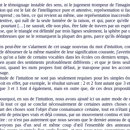
nt le témoignage instable des sens, ni le jugement trompeur de l'imagi
n qui est le fait de l'intelligence pure et attentive, représentation si faci
prend ; ou bien, ce qui revient au même, une représentation inaccessibl
attentive, qui naît de la seule lumière de la raison, et qui, parce qu'elle
 pourtant […] ne saurait, elle non plus, être faite de travers par un esp
ense, que le triangle est délimité par trois lignes seulement, la sphère par
mbreuses que ne le remarquent la plupart des gens, parce qu'ils dédaigne
ns peut-être ne s'alarment de cet usage nouveau du mot d'
intuition
, co
t de détourner de la même manière de leur signification courante, j'avertis
n qu'on a faite de certains vocables dans les écoles ces derniers temps, p
en ayant des sentiments profondément différents ; et que je tiens seu
ainsi, quand les mots propres font défaut, je transpose pour les ac
usage.
itude de l'intuition ne sont pas seulement requises pour les simples én
t en effet, par exemple, le résultat suivant : 2 et 2 font autant que 3 et 
que 3 et 1 font 4 également, mais en outre que, de ces deux propositio
rquoi, en sus de l'intuition, nous avons ajouté ici un autre mode de co
à tout ce qui se conclut nécessairement de certaines autres choses co
art des choses sont l'objet d'une connaissance certaine, tout en n'étant 
 partir de principes vrais et déjà connus, par un mouvement continu et in
ire : ce n'est pas autrement que nous savons que le dernier anneau de 
voyons pas d'un seul et même coup d'œil l'ensemble des anneaux 