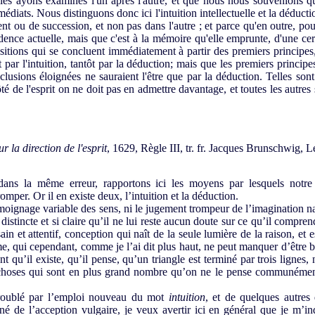
s les ayons examinés l'un après l'autre, et que nous nous souvenions 
médiats. Nous distinguons donc ici l'intuition intellectuelle et la déducti
 ou de succession, et non pas dans l'autre ; et parce qu'en outre, pour
ence actuelle, mais que c'est à la mémoire qu'elle emprunte, d'une cer
sitions qui se concluent immédiatement à partir des premiers principes,
t par l'intuition, tantôt par la déduction; mais que les premiers princ
nclusions éloignées ne sauraient l'être que par la déduction. Telles son
té de l'esprit on ne doit pas en admettre davantage, et toutes les autre
r la direction de l'esprit
, 1629, Règle III, tr. fr. Jacques Brunschwig, 
s la même erreur, rapportons ici les moyens par lesquels notre 
mper. Or il en existe deux, l’in­tuition et la déduction.
moignage variable des sens, ni le jugement trompeur de l’imagination na
i distincte et si claire qu’il ne lui reste aucun doute sur ce qu’il compre
in et attentif, conception qui naît de la seule lumière de la raison, et e
e, qui cependant, comme je l’ai dit plus haut, ne peut manquer d’être b
t qu’il existe, qu’il pense, qu’un triangle est terminé par trois lignes,
s choses qui sont en plus grand nombre qu’on ne le pense communément
roublé par l’emploi nouveau du mot
intuition
, et de quelques autres 
é de l’acception vulgaire, je veux avertir ici en général que je m’i