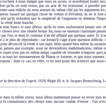
accrochent à nous malgré que nous en ayons, et nonobstant toutes nos 
fois qu'ils en sont venus, par un acte de foi irraisonné, à prendre pa
tenter sans relâche de nous amener du même côté par les arguments les p
ureux hasard sur quelque chose de certain et d'évident, ils ne le font
soit qu'ils redoutent que la simplicité de l'argument ne diminue l'impor
 la vérité toute franche.
 tous francs et sans détour, qu'ils ne nous assèneraient jamais une c
es choses avec une entière bonne foi, nous ne saurions cependant jamais l
t par l'un, et dont le contraire n'ait été affirmé par quelque autre. Et il
i a le plus de répondants : car lorsqu'il s'agit d'une question difficile, i
pour découvrir la vérité à son sujet. Mais quand bien même ils seraien
 car, jamais, par exemple, nous ne deviendrons mathématiciens, même e
tre esprit n'est pas en même temps capable de résoudre n'importe quel 
s lu tous les raisonnements de Platon et Aristote, et que nous sommes
propose ; dans ce cas, en effet, ce ne sont point des sciences que nous a
r la direction de l'esprit
, 1629, Règle III, tr. fr. Jacques Brunschwig, 
 dans la même erreur, nous allons maintenant passer en revue tous le
 la connaissance des choses sans aucune crainte d'erreur : l'on n'en 