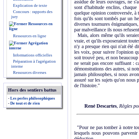
assidue de leurs ouvrages, ne s'
Explication de texte
sont d'habitude enclins, chaque 
Concours : rapports des
quelque opinion controversée, à 
jury
fois qu'ils sont tombés par un he
Ressources en
diverses tournures énigmatiques, 
ligne
par malveillance ils nous refusent
Mais, alors même qu'ils seraient
Ressources en ligne
vraie, et qu'ils exposeraient tout
Agrégation
n'y a presque rien qui n'ait été di
interne
les voix, pour suivre l'opinion qu
Informations officielles
soit trouvé peu, et non beaucoup 
Préparation à l'agrégation
ne serait pas encore suffisant :
interne
démonstrations des autres, si no
Ressources diverses
jamais philosophes, si nous avon
assuré sur les sujets qu'on nous 
de l'histoire."
Hors des sentiers battus
-
Les perles philosophiques
-
De tout et de rien
René Descartes
,
Règles pou
"Pour ne pas tomber à notre tour
lesquels nous pouvons parvenir à
déduction.