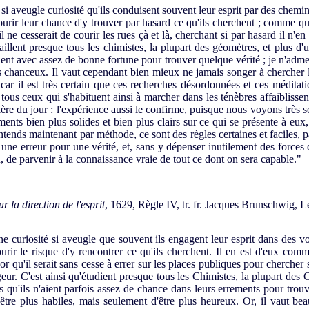
 aveugle curiosité qu'ils conduisent souvent leur esprit par des chemi
urir leur chance d'y trouver par hasard ce qu'ils cherchent ; comme que
il ne cesserait de courir les rues çà et là, cherchant si par hasard il n'
aillent presque tous les chimistes, la plupart des géomètres, et plus d'
ent avec assez de bonne fortune pour trouver quelque vérité ; je n'admet
s chanceux. Il vaut cependant bien mieux ne jamais songer à chercher l
 car il est très certain que ces recherches désordonnées et ces méditat
et tous ceux qui s'habituent ainsi à marcher dans les ténèbres affaiblissent
re du jour : l'
expérience aussi le confirme, puisque nous voyons très s
ments bien plus solides et bien plus clairs sur ce qui se présente à eux
ntends maintenant par méthode, ce sont des règles certaines et faciles, p
une erreur pour une vérité, et, sans y dépenser inutilement des forces 
, de parvenir à la connaissance vraie de tout ce dont on sera capable."
r la direction de l'esprit
, 1629, Règle IV, tr. fr. Jacques Brunschwig, 
e curiosité si aveugle que souvent ils engagent leur esprit dans des v
rir le risque d'y rencontrer ce qu'ils cherchent. Il en est d'eux co
sor qu'il serait sans cesse à errer sur les places publiques pour chercher s
ur. C'est ainsi qu'étudient presque tous les Chimistes, la plupart de
s qu'ils n'aient parfois assez de chance dans leurs errements pour trou
'être plus habiles, mais seulement d'être plus heureux. Or, il vaut b