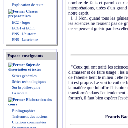
nombre de faits et parmi ceux qu
Explication de texte
interprétations, tirées d'un gran
Classes
notre esprit.
préparatoires
[...] Non, quand tous les génies 
EC2 - Juger
les sciences ne feraient pas de gr
ECG1 et ECT1
ne se peuvent guérir par l'excell
ENS - L'histoire
ENS - La science
Espace enseignants
Sujets de
"Ceux qui ont traité les science
dissertation et textes
d'amasser et de faire usage ; les 
Séries générales
de l'abeille tient le milieu : elle
Séries technologiques
lui est propre. Le vrai travail de 
Sur la philosophie
la matière que lui offre l'histoir
transformée dans l'entendement. Au
La morale
former), il faut bien espérer [esp
Elaboration des
cours
Bibliographies
Traitement des notions
Francis Ba
Citations commentées
Documents non-