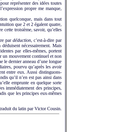
 pour représenter des idées toutes
ue l’expression propre me manque,
ation quelconque, mais dans tout
ntuition que 2 et 2 égalent quatre,
e cette troisième, savoir, qu’elles
tre par
déduction
, c’est-à-dire par
en déduisent nécessairement. Mais
dentes par elles-mêmes, portent
 par un mouvement con­tinuel et non
ue le dernier anneau d’une longue
iaires, pourvu qu’après les avoir
ent entre eux. Aussi distinguons-
ndis qu’il n’en est pas ainsi dans
u’elle emprunte en quel­que sorte
ivées immédiatement des principes,
tandis que les principes eux-mêmes
traduit du latin par Victor Cousin.