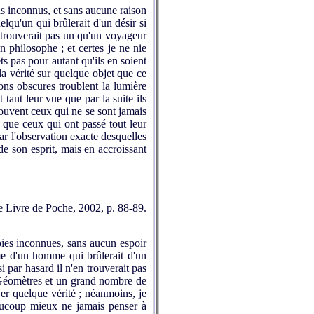
ns inconnus, et sans aucune raison
lqu'un qui brûlerait d'un désir si
en trouverait pas un qu'un voyageur
un philosophe ; et certes je ne nie
s pas pour autant qu'ils en soient
a vérité sur quelque objet que ce
ions obscures troublent la lumière
 tant leur vue que par la suite ils
ouvent ceux qui ne se sont jamais
, que ceux qui ont passé tout leur
ar l'observation exacte desquelles
de son esprit, mais en accroissant
Le Livre de Poche, 2002, p. 88-89.
oies inconnues, sans aucun espoir
mme d'un homme qui brûlerait d'un
i par hasard il n'en trouverait pas
s Géomètres et un grand nombre de
ver quelque vérité ; néanmoins, je
eaucoup mieux ne jamais penser à