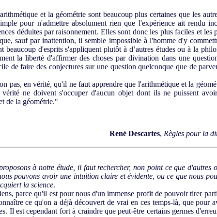
ithmétique et la géométrie sont beaucoup plus certaines que les autres
simple pour n'admettre absolument rien que l'expérience ait rendu ince
ces déduites par raisonnement. Elles sont donc les plus faciles et les pl
sque, sauf par inattention, il semble impossible à l'homme d'y commett
t beaucoup d'esprits s'appliquent plutôt à d’autres études ou à la philos
ent la liberté d'affirmer des choses par divination dans une questi
acile de faire des conjectures sur une question quelconque que de parven
n pas, en vérité, qu'il ne faut apprendre que l'arithmétique et la géom
 vérité ne doivent s'occuper d'aucun objet dont ils ne puissent avoir
et de la géométrie."
René Descartes
,
Règles pour la dir
proposons à notre étude, il faut rechercher, non point ce que d'autre
ous pouvons avoir une intuition claire et évidente, ou ce que nous pou
cquiert la science
.
iens, parce qu'il est pour nous d'un immense profit de pouvoir tirer part
onnaître ce qu'on a déjà découvert de vrai en ces temps-là, que pour av
es. Il est cependant fort à craindre que peut-être certains germes d'erreu