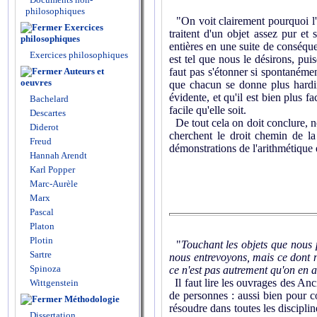
philosophiques
"On voit clairement pourquoi l'ar
Exercices
traitent d'un objet assez pur et 
philosophiques
entières en une suite de conséquen
Exercices philosophiques
est tel que nous le désirons, pui
Auteurs et
faut pas s'étonner si spontanémen
oeuvres
que chacun se donne plus hardim
évidente, et qu'il est bien plus f
Bachelard
facile qu'elle soit.
Descartes
De tout cela on doit conclure, no
Diderot
cherchent le droit chemin de la
Freud
démonstrations de l'arithmétique 
Hannah Arendt
Karl Popper
Marc-Aurèle
Marx
Pascal
Platon
Plotin
"
Touchant les objets que nous 
Sartre
nous entrevoyons, mais ce dont n
Spinoza
ce n'est pas autrement qu'on en a
Il faut lire les ouvrages des Anc
Wittgenstein
de personnes : aussi bien pour c
Méthodologie
résoudre dans toutes les disciplin
Dissertation