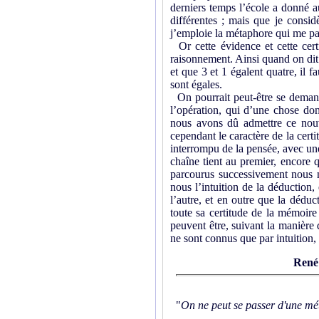
derniers temps l’école a donné au
différentes ; mais que je consid
j’emploie la métaphore qui me pa
Or cette évidence et cette cert
raisonne­ment. Ainsi quand on dit 
et que 3 et 1 égalent quatre, il f
sont égales.
On pourrait peut-être se demand
l’opéra­tion, qui d’une chose do
nous avons dû admettre ce nouv
cependant le caractère de la certi
interrompu de la pensée, avec un
chaîne tient au premier, encore 
parcou­rus successivement nous n
nous l’intuition de la déduction,
l’autre, et en outre que la dédu
toute sa certitude de la mémoire 
peu­vent être, suivant la manière
ne sont connus que par intuition,
René
"
On ne peut se passer d'une mét