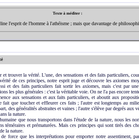
Texte à méditer :
cline l'esprit de l'homme à l'athéisme ; mais que davantage de philosophi
té
et trouver la vérité. L'une, des sensations et des faits particuliers, co
vérité de ces principes, notre esprit juge et découvre les axiomes moy
ssi et des faits particuliers fait sortir les axiomes, mais c'est par u
ns les plus générales : c'est la véritable voie. On ne l'a pas encore tent
ence aux sensations et aux faits particuliers, et aboutit aux propositi
 fait que toucher et effleurer ces faits ; l'autre est longtemps au mili
rt, des généralités abstraites et vaines ; l'autre s'élève par degrés aux v
ans la nature.
humaine que nous transportons dans l'étude de la nature, nous les no
ns téméraires et prématurées. Mais ces principes qui sont tirés des ch
de la nature.
 de force que les interprétations pour emporter notre assentiment, par