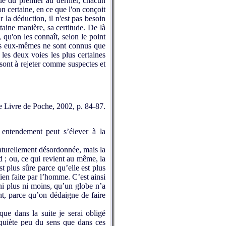
que du premier au dernier, chacun
on certaine, en ce que l'on conçoit
 la déduction, il n'est pas besoin
taine manière, sa certitude. De là
 qu'on les connaît, selon le point
ipes eux-mêmes ne sont connus que
t les deux voies les plus certaines
s sont à rejeter comme suspectes et
Le Livre de Poche, 2002, p. 84-87.
entendement peut s’élever à la
turellement désor­donnée, mais la
nd ; ou, ce qui revient au même, la
st plus sûre parce qu’elle est plus
ien faite par l’homme. C’est ainsi
 ni plus ni moins, qu’un globe n’a
, parce qu’on dé­daigne de faire
que dans la suite je serai obligé
nquiète peu du sens que dans ces