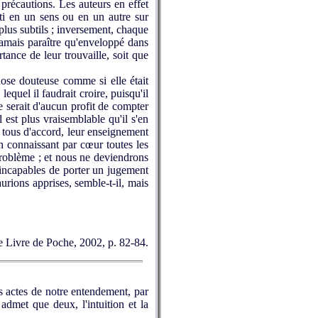
précautions. Les auteurs en effet
rti en un sens ou en un autre sur
lus subtils ; inversement, chaque
 jamais paraître qu'enveloppé dans
tance de leur trouvaille, soit que
hose douteuse comme si elle était
equel il faudrait croire, puisqu'il
 ne serait d'aucun profit de compter
l est plus vraisemblable qu'il s'en
t tous d'accord, leur enseignement
n connaissant par cœur toutes les
problème ; et nous ne deviendrons
 incapables de porter un jugement
urions apprises, semble-t-il, mais
Le Livre de Poche, 2002, p. 82-84.
s actes de notre entendement, par
admet que deux, l'intuition et la