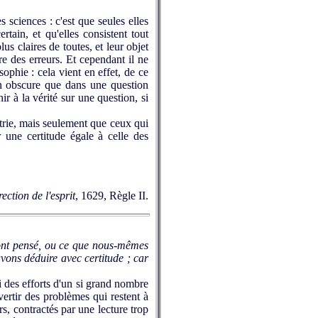
 sciences : c'est que seules elles
rtain, et qu'elles consistent tout
us claires de toutes, et leur objet
re des erreurs. Et cependant il ne
ophie : cela vient en effet, de ce
on obscure que dans une question
ir à la vérité sur une question, si
étrie, mais seulement que ceux qui
 une certitude égale à celle des
ection de l'esprit
, 1629, Règle II.
s ont pensé, ou ce que nous-mêmes
vons déduire avec certitude ; car
i des efforts d'un si grand nombre
ertir des problèmes qui restent à
rs, contractés par une lecture trop