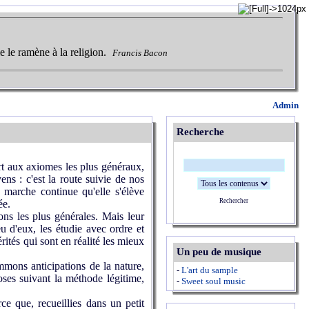
e le ramène à la religion.
Francis Bacon
Admin
Recherche
urt aux axiomes les plus généraux,
ens : c'est la route suivie de nos
ne marche continue qu'elle s'élève
Rechercher
ée.
ons les plus générales. Mais leur
eu d'eux, les étudie avec ordre et
érités qui sont en réalité les mieux
Un peu de musique
mmons anticipations de la nature,
-
L'art du sample
oses suivant la méthode légitime,
-
Sweet soul music
ce que, recueillies dans un petit