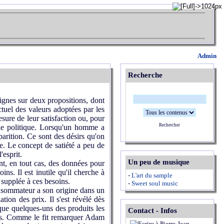
Admin
Recherche
lignes sur deux propositions, dont
ctuel des valeurs adoptées par les
sure de leur satisfaction ou, pour
Rechercher
omie politique. Lorsqu'un homme a
arition. Ce sont des désirs qu'on
e. Le concept de satiété a peu de
'esprit.
Un peu de musique
t, en tout cas, des données pour
ns. Il est inutile qu'il cherche à
-
L'art du sample
 supplée à ces besoins.
-
Sweet soul music
nsommateur a son origine dans un
tion des prix. Il s'est révélé dès
 que quelques-uns des produits les
Contact - Infos
plus. Comme le fit remarquer Adam