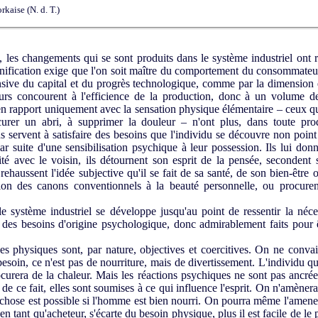
kaise (N. d. T.)
les changements qui se sont produits dans le système industriel ont
ification exige que l'on soit maître du comportement du consommateur
ensive du capital et du progrès technologique, comme par la dimension 
eurs concourent à l'efficience de la production, donc à un volume d
en rapport uniquement avec la sensation physique élémentaire – ceux qui
ocurer un abri, à supprimer la douleur – n'ont plus, dans toute pro
s servent à satisfaire des besoins que l'individu se découvre non point 
r suite d'une sensibilisation psychique à leur possession. Ils lui don
lité avec le voisin, ils détournent son esprit de la pensée, secondent 
 rehaussent l'idée subjective qu'il se fait de sa santé, de son bien-êt
selon des canons conventionnels à la beauté personnelle, ou procur
e système industriel se développe jusqu'au point de ressentir la nécess
 des besoins d'origine psychologique, donc admirablement faits pour ê
s physiques sont, par nature, objectives et coercitives. On ne convai
besoin, ce n'est pas de nourriture, mais de divertissement. L'individu qu
curera de la chaleur. Mais les réactions psychiques ne sont pas ancrée
t, de ce fait, elles sont soumises à ce qui influence l'esprit. On n'amène
a chose est possible si l'homme est bien nourri. On pourra même l'amener
en tant qu'acheteur, s'écarte du besoin physique, plus il est facile de le p