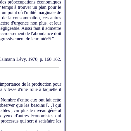
ne des préoccupations économiques
r temps à trouver un plan pour le
 un point où l'utilité marginale de
on de la consommation, ces autres
ctère d'urgence non plus, et leur
gligeable. Aussi faut-il admettre
'accroissement de l'abondance doit
gressivement de leur intérêt."
, Calmann-Lévy, 1970, p. 160-162.
l'importance de la production pour
a vitesse d'une roue à laquelle il
. Nombre d'entre eux ont fait cette
 observer que les besoins […] qui
iables ; car plus le niveau général
ux yeux d'autres économistes qui
rocessus qui sert à satisfaire les