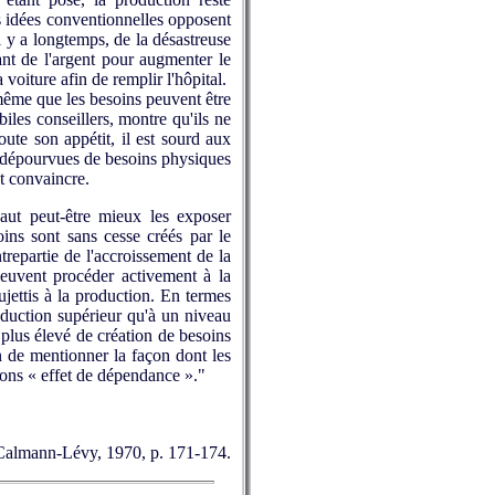
es idées conventionnelles opposent
il y a longtemps, de la désastreuse
ant de l'argent pour augmenter le
voiture afin de remplir l'hôpital.
 même que les besoins peuvent être
biles conseillers, montre qu'ils ne
ute son appétit, il est sourd aux
es dépourvues de besoins physiques
nt convaincre.
aut peut-être mieux les exposer
ns sont sans cesse créés par le
repartie de l'accroissement de la
peuvent procéder activement à la
ujettis à la production. En termes
oduction supérieur qu'à un niveau
 plus élevé de création de besoins
n de mentionner la façon dont les
erons « effet de dépendance »."
, Calmann-Lévy, 1970, p. 171-174.