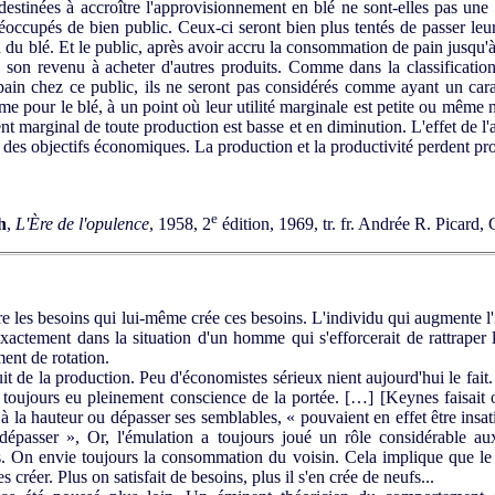
 destinées à accroître l'approvisionnement en blé ne sont-elles pas u
réoccupés de bien public. Ceux-ci seront bien plus tentés de passer leu
 du blé. Et le public, après avoir accru la consommation de pain jusqu'à
ra son revenu à acheter d'autres produits. Comme dans la classificati
pain chez ce public, ils ne seront pas considérés comme ayant un cara
pour le blé, à un point où leur utilité marginale est petite ou même né
nt marginal de toute production est basse et en diminution. L'effet de l
es objectifs économiques. La production et la productivité perdent pro
e
h
,
L'Ère de l'opulence
, 1958, 2
édition, 1969, tr. fr. Andrée R. Picard
ire les besoins qui lui-même crée ces besoins. L'individu qui augmente 
exactement dans la situation d'un homme qui s'efforcerait de rattraper l
nt de rotation.
it de la production. Peu d'économistes sérieux nient aujourd'hui le fait
 toujours eu pleinement conscience de la portée. […] [Keynes faisait
r à la hauteur ou dépasser ses semblables, « pouvaient en effet être insat
e dépasser », Or, l'émulation a toujours joué un rôle considérable a
s. On envie toujours la consommation du voisin. Cela implique que le p
es créer. Plus on satisfait de besoins, plus il s'en crée de neufs...