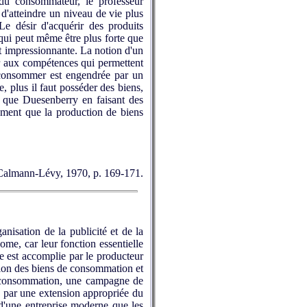
du consommateur, le professeur
 d'atteindre un niveau de vie plus
Le désir d'acquérir des produits
qui peut même être plus forte que
st impressionnante. La notion d'un
ur aux compétences qui permettent
 à consommer est engendrée par un
, plus il faut posséder des biens,
in que Duesenberry en faisant des
ement que la production de biens
, Calmann-Lévy, 1970, p. 169-171.
ganisation de la publicité et de la
ome, car leur fonction essentielle
che est accomplie par le producteur
ction des biens de consommation et
 de consommation, une campagne de
ée par une extension appropriée du
e d'une entreprise moderne que les