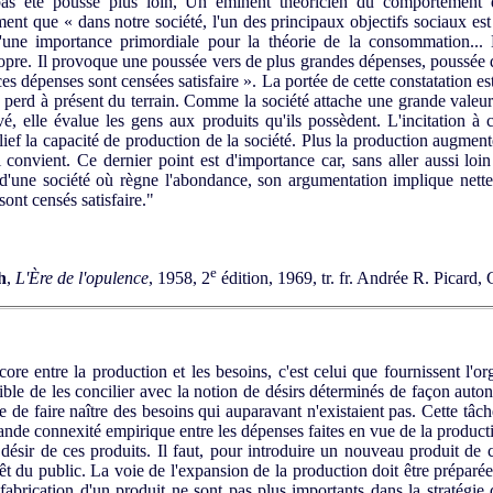
s été poussé plus loin, Un éminent théoricien du comportement 
ent que « dans notre société, l'un des principaux objectifs sociaux est
 d'une importance primordiale pour la théorie de la consommation... 
ropre. Il provoque une poussée vers de plus grandes dépenses, poussée 
es dépenses sont censées satisfaire ». La portée de cette constatation e
 perd à présent du terrain. Comme la société attache une grande vale
vé, elle évalue les gens aux produits qu'ils possèdent. L'incitation
ief la capacité de production de la société. Plus la production augmente
i convient. Ce dernier point est d'importance car, sans aller aussi lo
 d'une société où règne l'abondance, son argumentation implique nett
sont censés satisfaire."
e
h
,
L'Ère de l'opulence
, 1958, 2
édition, 1969, tr. fr. Andrée R. Picard
ore entre la production et les besoins, c'est celui que fournissent l'or
ible de les concilier avec la notion de désirs déterminés de façon auton
ire de faire naître des besoins qui auparavant n'existaient pas. Cette tâ
grande connexité empirique entre les dépenses faites en vue de la produ
e désir de ces produits. Il faut, pour introduire un nouveau produit
térêt du public. La voie de l'expansion de la production doit être prépar
 fabrication d'un produit ne sont pas plus importants dans la stratégi