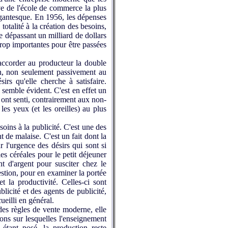
ve de l'école de commerce la plus
igantesque. En 1956, les dépenses
totalité à la création des besoins,
e dépassant un milliard de dollars
 trop importantes pour être passées
 accorder au producteur la double
ion, non seulement passivement au
rs qu'elle cherche à satisfaire.
 semble évident. C'est en effet un
 ont senti, contrairement aux non-
les yeux (et les oreilles) au plus
oins à la publicité. C'est une des
 de malaise. C'est un fait dont la
 l'urgence des désirs qui sont si
es céréales pour le petit déjeuner
t d'argent pour susciter chez le
estion, pour en examiner la portée
 la productivité. Celles-ci sont
licité et des agents de publicité,
ueilli en général.
des règles de vente moderne, elle
ions sur lesquelles l'enseignement
 étant posé, la production reste