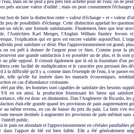
e l'eau, mais on ne peut à peu près rien acheter pour de l'eau; on ne peu
peu près aucune valeur d'utilité ; mais on peut couramment l'échanger 
t bon de faire la distinction entre « valeur d'échange » et « valeur d'util
 du peu de possibilités d'échange. Cette distinction appelait les questions 
nt un siècle, une formule satisfaisante. Finalement, bien que leur œuvre
nale, l'Autrichien Karl Menger, l'Anglais William Stanley Jevons e
sque, l'explication qui en gros est encore valable aujourd'hui. L'urge
ndividu pour satisfaire ce désir. Plus l'approvisionnement est grand, plus l
ns on est prêt à donner de l'argent pour ce bien. Comme pour la plu
rouvent une grande satisfaction à en posséder un de plus, et ils sont p
e au pôle opposé. Il s'ensuit également que là où la fourniture d'un pro
ètera cette facilité de multiplication et le caractère peu pressant des dé
gard à la difficulté qu'il y a, comme dans l'exemple de l'eau, à se passer en
le, telle qu'elle fut insérée dans les manuels économiques, semblait 
uction en cas d'abondance croissante.
éel par tête, les hommes sont capables de satisfaire des besoins suppl
S'il en est ainsi, la production fournissant les biens qui satisfon
ortance, elle est donc en diminution. Dan l'Angleterre de Ricardo, les 
isfaction était-elle grande quand les provisions de pain augmentaient gr
e au même revenu, en cas de baisse du prix du pain. La faim s'en tro
oute mesure destinée à augmenter les provisions de pain méritait sans 
l'intérêt public.
 le pain est abondant et l'approvisionnement en céréales panifiables p
dans l'apport de blé est bien faible. Elle a été généralement néga