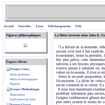
Accueil
Nouvelles
Liens
Téléchargements
FAQ
Figures philosophiques
La filière inversée selon John K. G
"La théorie de la demande, telle 
aucune n'est tout à fait explicit
économistes. Selon la première, l
être plus précis, cette diminuti
Espace élèves
subvenu à ses besoins physiques,
n'arrive jamais à satisfaire ou,
Cours
valeur en économie. Il n'est ni uti
Séries générales
Selon la seconde proposition, l
Séries technologiques
l'économiste. La tâche de celui-c
Repères
savoir comment ils se créent. Il 
Il nous faut maintenant examine
Méthodologie
problème infiniment plus ancien, 
Dissertation
l'origine extrêmement gênant dans
Explication de texte
plus utiles avaient le moins de 
Classes