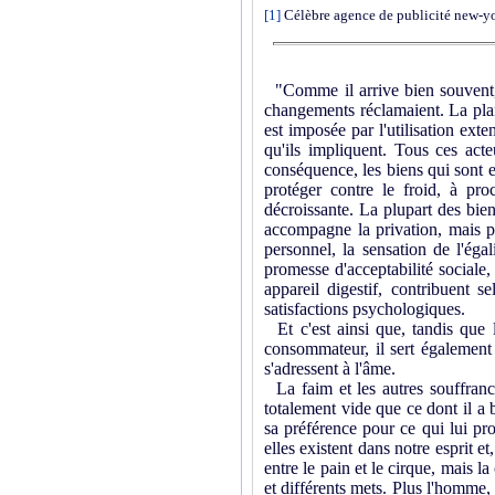
[1]
Célèbre agence de publicité new-yor
"Comme il arrive bien souvent, 
changements réclamaient. La plan
est imposée par l'utilisation ext
qu'ils impliquent. Tous ces act
conséquence, les biens qui sont 
protéger contre le froid, à pr
décroissante. La plupart des bien
accompagne la privation, mais pa
personnel, la sensation de l'éga
promesse d'acceptabilité sociale,
appareil digestif, contribuent 
satisfactions psycho­logiques.
Et c'est ainsi que, tandis que l
consommateur, il sert également
s'adressent à l'âme.
La faim et les autres souffrance
totalement vide que ce dont il a 
sa préférence pour ce qui lui pro
elles existent dans notre esprit e
entre le pain et le cirque, mais l
et différents mets. Plus l'homme, 