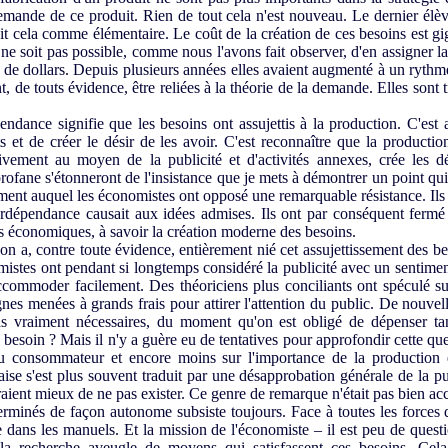
emande de ce produit. Rien de tout cela n'est nouveau. Le dernier élè
it cela comme élémentaire. Le coût de la création de ces besoins est g
 ne soit pas possible, comme nous l'avons fait observer, d'en assigner la 
 de dollars. Depuis plusieurs années elles avaient augmenté à un rythm
, de touts évidence, être reliées à la théorie de la demande. Elles sont
ndance signifie que les besoins ont assujettis à la production. C'est
ts et de créer le désir de les avoir. C'est reconnaître que la product
vement au moyen de la publicité et d'activités annexes, crée les dési
profane s'étonneront de l'insistance que je mets à démontrer un point qui
ment auquel les économistes ont opposé une remarquable résistance. Ils
nterdépendance causait aux idées admises. Ils ont par conséquent fermé 
 économiques, à savoir la création moderne des besoins.
 a, contre toute évidence, entièrement nié cet assujettissement des bes
mistes ont pendant si longtemps considéré la publicité avec un sentiment
accommoder facilement. Des théoriciens plus conciliants ont spéculé sur
es menées à grands frais pour attirer l'attention du public. De nouvell
s vraiment nécessaires, du moment qu'on est obligé de dépenser tan
esoin ? Mais il n'y a guère eu de tentatives pour approfondir cette qu
 consommateur et encore moins sur l'importance de la production et
se s'est plus souvent traduit par une désapprobation générale de la pub
eraient mieux de ne pas exister. Ce genre de remarque n'était pas bien acc
rminés de façon autonome subsiste toujours. Face à toutes les forces 
 dans les manuels. Et la mission de l'économiste – il est peu de quest
e la recherche aveugle de moyens qui satisfassent ces besoins. Cela