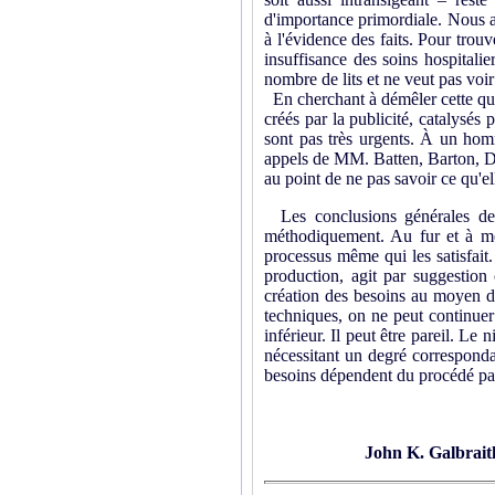
d'importance primordiale. Nous av
à l'évidence des faits. Pour trouv
insuffisance des soins hospitali
nombre de lits et ne veut pas voir
En cherchant à démêler cette ques
créés par la publicité, catalysés 
sont pas très urgents. À un homm
appels de MM. Batten, Barton, D
au point de ne pas savoir ce qu'e
Les conclusions générales de c
méthodiquement. Au fur et à me
processus même qui les satisfait
production, agit par suggestion
création des besoins au moyen de 
techniques, on ne peut continuer
inférieur. Il peut être pareil. L
nécessitant un degré corresponda
besoins dépendent du procédé par 
John K. Galbrait