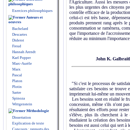
l'Agriculture. Aussi les mesures
philosophiques
les plus urgentes des citoyens p
Exercices philosophiques
contrôle efficace de la production
Auteurs et
celui-ci est très basse, dépense
oeuvres
produits prennent rang après le 
consommation se ramènera, comme 
Bachelard
que l'importance de l'accroisseme
Descartes
réduire au minimum l'importance d
Diderot
Freud
Hannah Arendt
Karl Popper
John K. Galbrait
Marc-Aurèle
Marx
Pascal
Platon
"Si c'est le processus de satisfa
Plotin
satisfaire ces besoins se trouve 
Sartre
imprimerait lui-même un mouveme
Spinoza
Les besoins sont en réalité le fru
Wittgenstein
concession, même s'ils n'ont pas
résultaient des efforts pour reste
Méthodologie
s'élève, plus ils cherchent à l
Dissertation
étudiaient la création des besoin
Explication de texte
besoins est aussi celui qui sert à l
Concours : rapports des