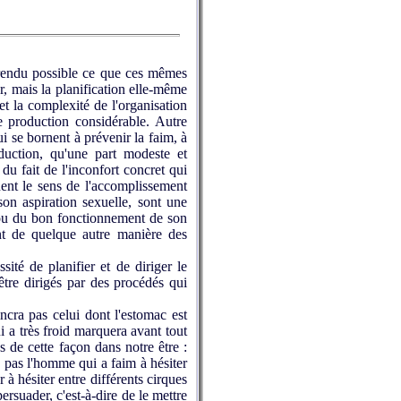
 rendu possible ce que ces mêmes
, mais la planification elle-même
et la complexité de l'organisation
e production considérable. Autre
 se bornent à prévenir la faim, à
duction, qu'une part modeste et
du fait de l'inconfort concret qui
nent le sens de l'accomplissement
son aspiration sexuelle, sont une
re ou du bon fonctionnement de son
ent de quelque autre manière des
ité de planifier et de diriger le
tre dirigés par des procédés qui
ncra pas celui dont l'estomac est
i a très froid marquera avant tout
s de cette façon dans notre être :
ra pas l'homme qui a faim à hésiter
 à hésiter entre différents cirques
ersuader, c'est-à-dire de le mettre