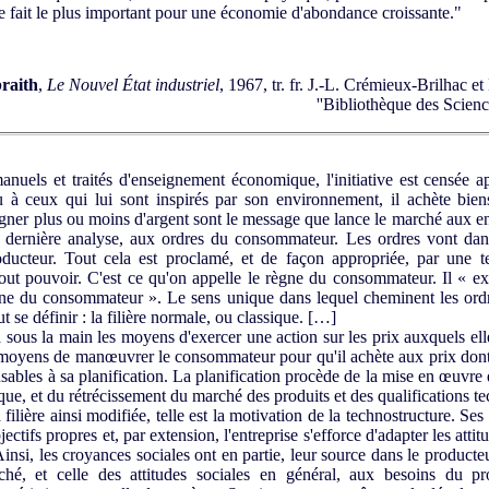
 le fait le plus important pour une économie d'abondance croissante."
raith
,
Le Nouvel État industriel
, 1967, tr. fr. J.-L. Crémieux-Brilhac e
''Bibliothèque des Scien
uels et traités d'enseignement économique, l'initiative est censée 
 à ceux qui lui sont inspirés par son environnement, il achète bien
gagner plus ou moins d'argent sont le message que lance le marché aux en
 dernière analyse, aux ordres du consommateur. Les ordres vont dans
ucteur. Tout cela est proclamé, et de façon appropriée, par une t
ut pouvoir. C'est ce qu'on appelle le règne du consommateur. Il « ex
ne du consommateur ». Le sens unique dans lequel cheminent les or
 se définir : la filière normale, ou classique. […]
sous la main les moyens d'exercer une action sur les prix auxquels e
s moyens de manœuvrer le consommateur pour qu'il achète aux prix dont e
ables à sa planification. La planification procède de la mise en œuvre d
ique, et du rétrécissement du marché des produits et des qualifications te
ilière ainsi modifiée, telle est la motivation de la technostructure. Ses
bjectifs propres et, par extension, l'entreprise s'efforce d'adapter les attit
insi, les croyances sociales ont en partie, leur source dans le product
ché, et celle des attitudes sociales en général, aux besoins du pr