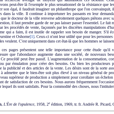
ons peut-être là l'exemple le plus sensationnel de la résistance que l
er son égal, il faudrait imaginer un philanthrope que l'on convainquit, 
ers dans la ville. Il continue à importuner les passants en leur demand
 que le docteur de la ville renverse adroitement quelques piétons avec sa 
tion, il faut prendre garde de ne pas laisser passer l'essentiel. Le fait
par les procédés de vente, façonnés par les discrètes manipulations d'ha
e qui a faim, il est inutile de rappeler son besoin de manger. S'il éco
urstine et Oshorne
[1]
. Ceux-ci n'ont leur utilité que pour les personn
lles veulent. C'est uniquement dans cet état-là que les hommes se laisse
es pages présentent une telle importance pour cette étude qu'il v
sure que l'abondance augmente dans une société, de nouveaux besoi
. Ce procédé peut être passif. L'augmentation de la consommation, cont
 ou par émulation pour créer des besoins. Ou bien les producteurs 
la publicité et des articles de la vente. Les désirs sont de la sorte ass
 à admettre que le bien-être soit plus élevé à un niveau général de pr
e niveau supérieur de production a simplement pour corollaire un échelon
nt de satisfaction de ces besoins. Nous aurons fréquemment l'occasio
lequel ils sont satisfaits. Pour la commodité des choses, nous l'intitul
e
h
,
L'Ère de l'opulence
, 1958, 2
édition, 1969, tr. fr. Andrée R. Picard