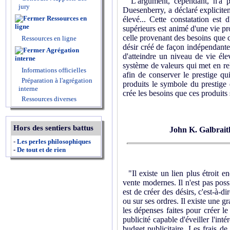
L'argument, cependant, n'a pa
jury
Duesenberry, a déclaré explicitem
Ressources en
élevé... Cette constatation est
ligne
supérieurs est animé d'une vie p
celle provenant des besoins que c
Ressources en ligne
désir créé de façon indépendante
Agrégation
d'atteindre un niveau de vie éle
interne
système de valeurs qui met en rel
Informations officielles
afin de conserver le prestige qu
Préparation à l'agrégation
produits le symbole du prestige
interne
crée les besoins que ces produits 
Ressources diverses
Hors des sentiers battus
John K. Galbrait
-
Les perles philosophiques
-
De tout et de rien
"Il existe un lien plus étroit enc
vente modernes. Il n'est pas poss
est de créer des désirs, c'est-à-d
ou sur ses ordres. Il existe une 
les dépenses faites pour créer l
publicité capable d'éveiller l'in
budget publicitaire. Les frais de