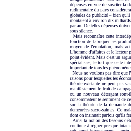
dépenses en vue de susciter la d
rudimentaire du pays considérera
globales de publicité – bien qu'il
montaient à environ dix milliards
par an. De telles dépenses doivent
sous silence.
Mais reconnaître cette interdépe
fonction de fabriquer les produi
moyen de l'émulation, mais acti
L'homme d'affaires et le lecteur 
point évident. Mais c'est un argu
spécialistes, le tort que cette i
important de tous les phénomènes
Nous ne voulons pas dire que l'on
raisons pour lesquelles les écono
théorie existante ne peut pas s'
manifestement le fruit de campagn
ou un nouveau détergent sont-il
consommateur le sentiment de ce b
sur la théorie de la demande du
demeurées sacro-saintes. Ce malai
dont on insinuait parfois qu'ils f
Ainsi la notion des besoins déte
continue à régner presque intacte
soit aussi intransigeant – rest