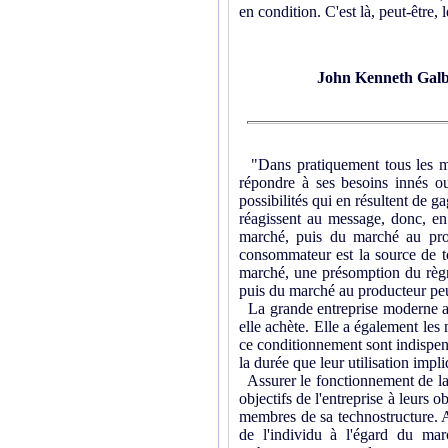
en condition. C'est là, peut-être,
John Kenneth Galb
"Dans pratiquement tous les man
répondre à ses besoins innés ou
possibilités qui en résultent de 
réagissent au message, donc, en
marché, puis du marché au prod
consommateur est la source de to
marché, une présomption du règ
puis du marché au producteur peut
La grande entreprise moderne a 
elle achète. Elle a également le
ce conditionnement sont indispens
la durée que leur utilisation impl
Assurer le fonctionnement de la f
objectifs de l'entreprise à leurs o
membres de sa technostructure. A
de l'individu à l'égard du mar