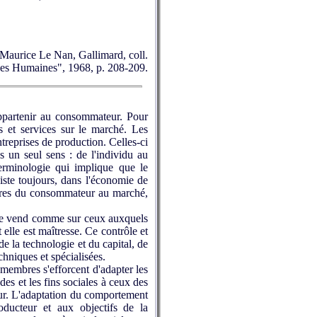
t Maurice Le Nan, Gallimard, coll.
ces Humaines", 1968, p. 208-209.
appartenir au consommateur. Pour
s et services sur le marché. Les
treprises de production. Celles-ci
 un seul sens : de l'individu au
erminologie qui implique que le
iste toujours, dans l'économie de
dres du consommateur au marché,
lle vend comme sur ceux auxquels
lle est maîtresse. Ce contrôle et
e la technologie et du capital, de
chniques et spécialisées.
 membres s'efforcent d'adapter les
udes et les fins sociales à ceux des
eur. L'adaptation du comportement
oducteur et aux objectifs de la