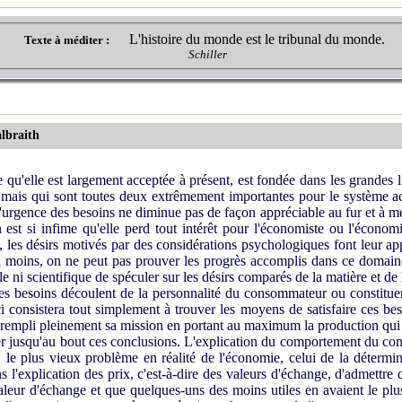
L'histoire du monde est le tribunal du monde.
Texte à méditer :
Schiller
albraith
qu'elle est largement acceptée à présent, est fondée dans les grandes 
e, mais qui sont toutes deux extrêmement importantes pour le système a
'urgence des besoins ne diminue pas de façon appréciable au fur et à me
on est si infime qu'elle perd tout intérêt pour l'économiste ou l'écon
 les désirs motivés par des considérations psychologiques font leur app
 du moins, on ne peut pas prouver les progrès accomplis dans ce domain
le ni scientifique de spéculer sur les désirs comparés de la matière et de l
es besoins découlent de la personnalité du consommateur ou constituen
i consistera tout simplement à trouver les moyens de satisfaire ces besoi
a rempli pleinement sa mission en portant au maximum la production qui
r jusqu'au bout ces conclusions. L'explication du comportement du co
le plus vieux problème en réalité de l'économie, celui de la détermina
 l'explication des prix, c'est-à-dire des valeurs d'échange, d'admettre
valeur d'échange et que quelques-­uns des moins utiles en avaient le 