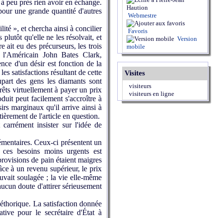
t à peu près rien avoir en échange.
pour une grande quantité d'autres
Webmestre
ité », et chercha ainsi à concilier
Favoris
plutôt qu'elle ne les résolvait, et
Version
 ait eu des précurseurs, les trois
mobile
t l'Américain John Bates Clark,
nce d'un désir est fonction de la
es satisfactions résultant de cette
Visites
part des gens les diamants sont
visiteurs
rêts virtuellement à payer un prix
visiteurs en ligne
duit peut facilement s'accroître à
sirs marginaux qu'il arrive ainsi à
tièrement de l'article en question.
carrément insister sur l'idée de
émentaires. Ceux-ci présentent un
t ces besoins moins urgents est
provisions de pain étaient maigres
âce à un revenu supérieur, le prix
uvait soulagée ; la vie elle-même
aucun doute d'attirer sérieusement
léthorique. La satisfaction donnée
tive pour le secrétaire d'État à