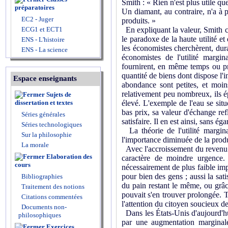
Smith : « Rien n'est plus utile qu
préparatoires
Un diamant, au contraire, n'a à 
EC2 - Juger
produits. »
ECG1 et ECT1
En expliquant la valeur, Smith cru
le paradoxe de la haute utilité et
ENS - L'histoire
les économistes cherchèrent, dura
ENS - La science
économistes de l'utilité margi
fournirent, en même temps ou pre
quantité de biens dont dispose l'i
Espace enseignants
abondance sont petites, et moi
relativement peu nombreux, ils ép
Sujets de
dissertation et textes
élevé. L'exemple de l'eau se situ
bas prix, sa valeur d'échange refl
Séries générales
satisfaire. Il en est ainsi, sans é
Séries technologiques
La théorie de l'utilité margina
Sur la philosophie
l'importance diminuée de la prod
La morale
Avec l'accroissement du revenu r
Elaboration des
caractère de moindre urgence. 
cours
nécessairement de plus faible imp
pour bien des gens ; aussi la sat
Bibliographies
du pain restant le même, ou grâc
Traitement des notions
pouvait s'en trouver prolongée. T
Citations commentées
l'attention du citoyen soucieux de 
Documents non-
Dans les États-Unis d'aujourd'hui
philosophiques
par une augmentation marginale 
Exercices