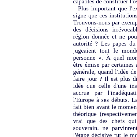
capables de constituer l'o
Plus important que l'exi
signe que ces institution
Trouvons-nous par exempl
des décisions irrévocab
région donnée et ne pou
autorité ? Les papes d
jugeaient tout le mond
personne ». À quel mom
être émise par certaines 
générale, quand l'idée d
faire jour ? Il est plus d
idée que celle d'une ins
accrue par l'inadéquat
l'Europe à ses débuts. L
fait bien avant le moment
théorique (respectiveme
vrai que des chefs qui
souverain. ne parvinren
l'étape décisive fut le m