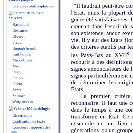
"Il faudrait peut-être co
Exercices philosophiques
l'État, mais la plupart d
Auteurs et
oeuvres
guère été satisfaisantes. 
Bachelard
cœur et dans l'esprit de s
Descartes
son existence, aucun exer
Diderot
vie. Il y eut des États flo
Freud
des critères établis par le
Hannah Arendt
e
les Pays-Bas au XVII
s
Karl Popper
Marc-Aurèle
recourir à des définition
Marx
signes annonciateurs de l
Pascal
signes particulièrement ut
Platon
de déterminer les origi
Plotin
États.
Sartre
Le premier critère, 
Spinoza
reconnaître. Il faut une 
Wittgenstein
dans le temps à une co
Méthodologie
transforme en État. Ce n
Dissertation
Explication de texte
ensemble en un lieu 
Concours : rapports des
générations qu'un group
jury