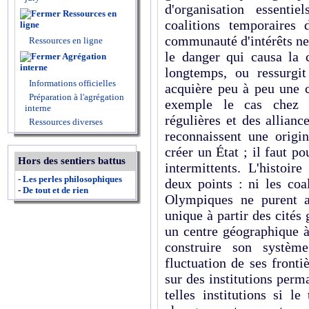
d'organisation essentie
Ressources en
coalitions temporaires
ligne
communauté d'intérêts ne 
Ressources en ligne
le danger qui causa la c
Agrégation
interne
longtemps, ou ressurgi
Informations officielles
acquière peu à peu une c
Préparation à l'agrégation
exemple le cas chez 
interne
régulières et des allian
Ressources diverses
reconnaissent une origi
créer un État ; il faut p
Hors des sentiers battus
intermittents. L'histoir
-
Les perles philosophiques
deux points : ni les coa
-
De tout et de rien
Olympiques ne purent ab
unique à partir des cités g
un centre géographique à
construire son système
fluctuation de ses fronti
sur des institutions perman
telles institutions si le