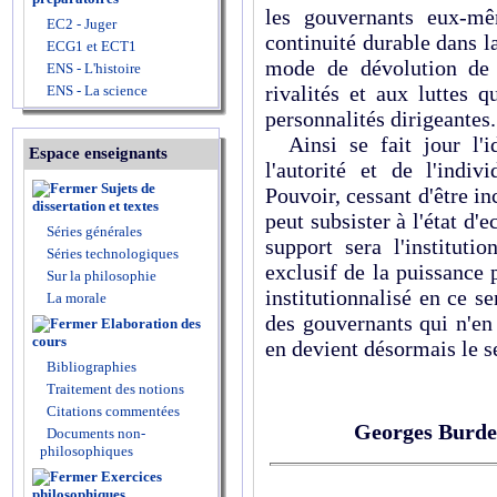
les gouvernants eux-m
EC2 - Juger
continuité durable dans la
ECG1 et ECT1
mode de dévolution de l
ENS - L'histoire
rivalités et aux luttes
ENS - La science
personnalités dirigeantes. 
Ainsi se fait jour l'id
Espace enseignants
l'autorité et de l'indi
Sujets de
Pouvoir, cessant d'être i
dissertation et textes
peut subsister à l'état d'e
Séries générales
support sera l'institut
Séries technologiques
exclusif de la puissance 
Sur la philosophie
institutionnalisé en ce se
La morale
des gouvernants qui n'en 
Elaboration des
cours
en devient désormais le se
Bibliographies
Traitement des notions
Citations commentées
Georges Burd
Documents non-
philosophiques
Exercices
philosophiques