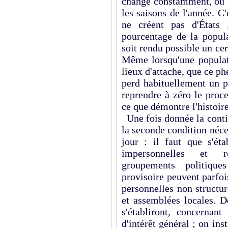
change constamment, ou s
les saisons de l'année. C
ne créent pas d'États 
pourcentage de la popul
soit rendu possible un cer
Même lorsqu'une populat
lieux d'attache, que ce p
perd habituellement un p
reprendre à zéro le proces
ce que démontre l'histoir
Une fois donnée la contin
la seconde condition néces
jour : il faut que s'éta
impersonnelles et r
groupements politique
provisoire peuvent parfo
personnelles non structur
et assemblées locales. D
s'établiront, concernant
d'intérêt général ; on in