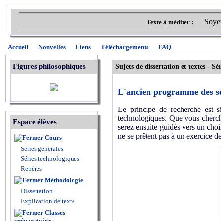
Soyez
Texte à méditer :
Accueil
Nouvelles
Liens
Téléchargements
FAQ
Figures philosophiques
Sujets de dissertation et textes -
Sér
L'ancien programme des séri
Le principe de recherche est s
technologiques. Que vous cherchie
Espace élèves
serez ensuite guidés vers un choix
ne se prêtent pas à un exercice d
Cours
Séries générales
Séries technologiques
Repères
Méthodologie
Dissertation
Explication de texte
Classes
préparatoires