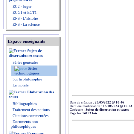
EC2 - Juger
ECG1 et ECT1
ENS - L'histoire
ENS - La science
Espace enseignants
Sujets de
dissertation et textes
Séries générales
Séries
technologiques
Sur la philosophie
La morale
Elaboration des
cours
Date de création :
23/05/2022 @ 10:46
Bibliographies
Dernière modification :
18/10/2023 @ 16:23
Traitement des notions
Catégorie :
Sujets de dissertation et textes
Page lue
14193 fois
Citations commentées
Documents non-
philosophiques
Exercices