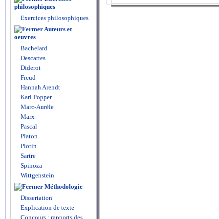
philosophiques
Exercices philosophiques
Auteurs et
oeuvres
Bachelard
Descartes
Diderot
Freud
Hannah Arendt
Karl Popper
Marc-Aurèle
Marx
Pascal
Platon
Plotin
Sartre
Spinoza
Wittgenstein
Méthodologie
Dissertation
Explication de texte
Concours : rapports des