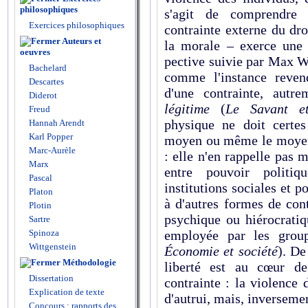
philosophiques
s'agit de comprendre
Exercices philosophiques
contrainte externe du droi
Auteurs et
la morale – exerce une v
oeuvres
pective suivie par Max We
Bachelard
comme l'instance reven
Descartes
d'une contrainte, autr
Diderot
légitime
(
Le Sa­vant e
Freud
physique ne doit certe
Hannah Arendt
Karl Popper
moyen ou même le moy
Marc-Aurèle
: elle n'en rappelle pas m
Marx
entre pouvoir politiq
Pascal
institutions sociales et p
Platon
à d'autres formes de con
Plotin
psychique ou hiéro­crati
Sartre
Spinoza
employée par les grou­
Wittgenstein
Économie et société
). De
Méthodologie
liberté est au cœur de 
Dissertation
contrainte : la violence 
Explication de texte
d'autrui, mais, inversemen
Concours : rapports des