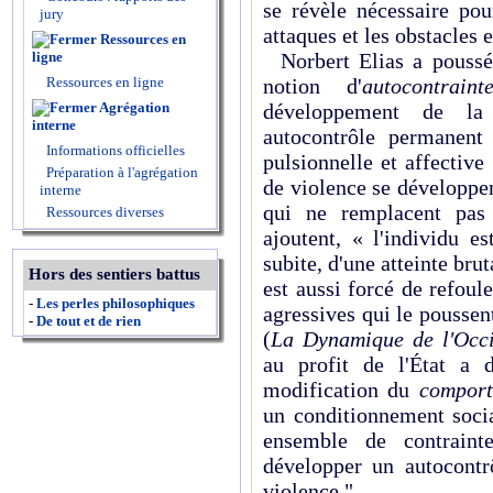
se révèle nécessaire pou
jury
attaques et les obstacles e
Ressources en
ligne
Norbert Elias a poussé c
Ressources en ligne
notion d'
autocontraint
Agrégation
développement de la 
interne
autocontrôle permanent 
Informations officielles
pulsionnelle et affectiv
Préparation à l'agrégation
de violence se développe
interne
qui ne remplacent pas 
Ressources diverses
ajoutent, « l'individu e
subite, d'une atteinte brut
Hors des sentiers battus
est aussi forcé de refoul
-
Les perles philosophiques
agressives qui le poussen
-
De tout et de rien
(
La Dynamique de l'Occi
au profit de l'État a 
modification du
comport
un conditionnement socia
ensemble de contraint
développer un autocontrô
violence."