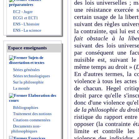
des lois uni­verselles ; 
préparatoires
une résistance exercée s
EC2 - Juger
certain usage de la li­be
ECG1 et ECT1
suivant des règles univer­s
ENS - L'histoire
la contrainte, qui lui est
ENS - La science
fait obstacle à la libe
suivant des lois universel
Espace enseignants
par conséquent une facu
Sujets de
nuisible est, suivant le
dissertation et textes
même temps au droit » (
D
Séries générales
En d'autres termes, la c
Séries technologiques
violence à tous les actes 
Sur la philosophie
de chacun. Hegel criti­q
La morale
droit parce qu'elle s'insc
Elaboration des
cours
donc d'une violence qu'e
Bibliographies
de la philosophie du droi
Traitement des notions
ristique du rapport entre
Citations commentées
opposer (la contrainte ét
Documents non-
limite et contrôle les 
philosophiques
violence des individus, 
Exercices