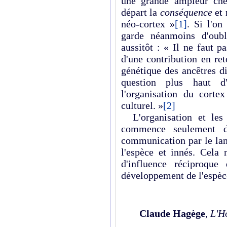
une grande ampleur chez
départ la
conséquence
et
néo-cortex »
[1]
. Si l'on
garde néanmoins d'oubl
aussitôt : « Il ne faut p
d'une contribution en ret
génétique des ancêtres di
question plus haut d'u
l'organisation du corte
culturel. »
[2]
L'organisation et les 
commence seulement d'
communication par le l
l'espèce et innés. Cela 
d'influence réciproque
développement de l'espèc
Claude Hagège
,
L'H