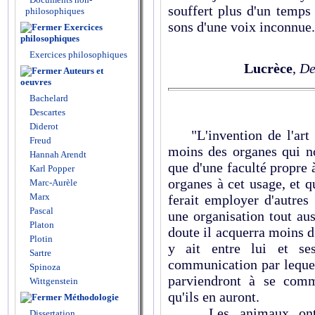
souffert plus d'un temps 
philosophiques
sons d'une voix inconnue.
Exercices
philosophiques
Exercices philosophiques
Lucrèce
,
De
Auteurs et
oeuvres
Bachelard
Descartes
Diderot
"L'invention de l'art 
Freud
moins des organes qui n
Hannah Arendt
que d'une faculté propre 
Karl Popper
organes à cet usage, et q
Marc-Aurèle
Marx
ferait employer d'autre
Pascal
une organisation tout aus
Platon
doute il acquerra moins d
Plotin
y ait entre lui et s
Sartre
communication par lequel l
Spinoza
parviendront à se comm
Wittgenstein
qu'ils en auront.
Méthodologie
Les animaux ont po
Dissertation