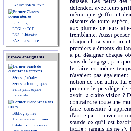
baissée. Les petits des 
Explication de texte
défendent avec leurs griff
Classes
même que griffes et den
préparatoires
oiseaux de toute espèce,
EC2 - Juger
aux plumes de leurs aile
ECG1 et ECT1
tremblante. Aussi penser
ENS - L'histoire
chaque chose son nom, et q
ENS - La science
premiers éléments du lang
a pu désigner chaque ob
Espace enseignants
sons du langage, pourquoi
Sujets de
le faire en même temps 
dissertation et textes
n'avaient pas également 
Séries générales
notion de son utilité lui 
Séries technologiques
premier le privilège de s
Sur la philosophie
avoir la claire vision 
La morale
contraindre toute une mul
Elaboration des
cours
faire consentir à appre
Bibliographies
d'autre part trouver un m
Traitement des notions
sourds ce qu'il est besoi
Citations commentées
facile : jamais ils ne s'y 
Documents non-