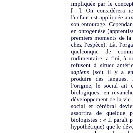
impliquée par le conce
[…]. On considérera ic
l'enfant est appliquée au
son entourage. Cependant
en ontogenèse (apprentiss
premiers moments de la 
chez l'espèce). Là, l'or
quelconque de commu
rudimentaire, a fini, à 
refusent à situer antéri
sapiens
[soit il y a en
produire des langues. 
l'origine, le social ait
biologiques, en revanche
développement de la vie d
social et cérébral devi
assortira de quelque 
biologistes : « Il paraî
hypothétique) que le dév