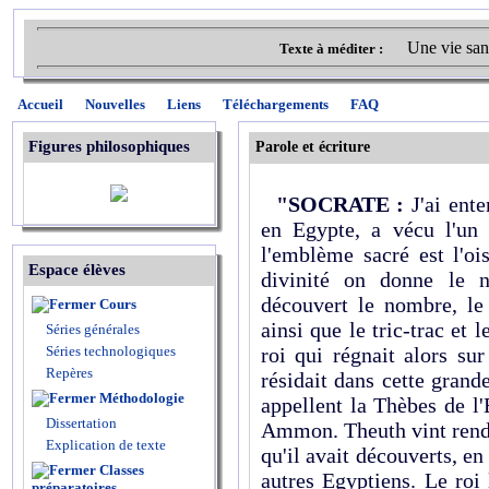
Une vie san
Texte à méditer :
Accueil
Nouvelles
Liens
Téléchargements
FAQ
Figures philosophiques
Parole et écriture
"SOCRATE :
J'ai ente
en Egypte, a vécu l'un 
l'emblème sacré est l'oi
Espace élèves
divinité on donne le 
découvert le nombre, le 
Cours
ainsi que le tric-trac et l
Séries générales
Séries technologiques
roi qui régnait alors sur
Repères
résidait dans cette grand
Méthodologie
appellent la Thèbes de l'
Dissertation
Ammon. Theuth vint rendre
Explication de texte
qu'il avait découverts, en 
Classes
autres Egyptiens. Le roi
préparatoires