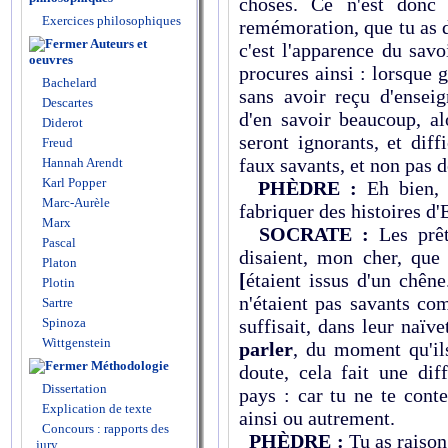
choses. Ce n'est donc
Exercices philosophiques
remémoration, que tu as d
Auteurs et
c'est l'apparence du savo
oeuvres
procures ainsi : lorsque g
Bachelard
sans avoir reçu d'enseig
Descartes
d'en savoir beaucoup, al
Diderot
seront ignorants, et diff
Freud
faux savants, et non pas d
Hannah Arendt
Karl Popper
PHÈDRE :
Eh bien, S
Marc-Aurèle
fabriquer des histoires d'E
Marx
SOCRATE :
Les prêt
Pascal
disaient, mon cher, que
Platon
[
étaient issus d'un chê
Plotin
n'étaient pas savants com
Sartre
Spinoza
suffisait, dans leur naïv
Wittgenstein
parler
, du moment qu'ils
Méthodologie
doute, cela fait une dif
Dissertation
pays : car tu ne te cont
Explication de texte
ainsi ou autrement.
Concours : rapports des
PHÈDRE :
Tu as raison 
jury