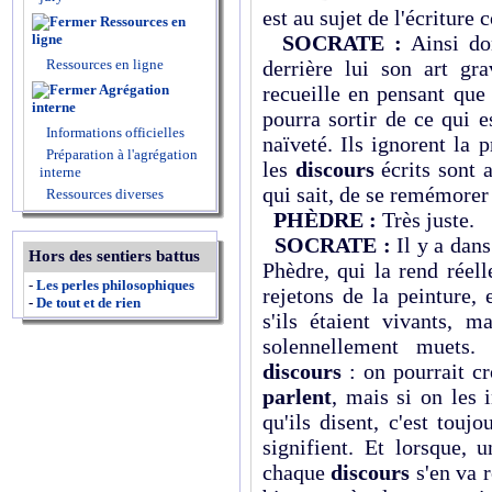
est au sujet de l'écriture
Ressources en
ligne
SOCRATE :
Ainsi don
Ressources en ligne
derrière lui son art gra
Agrégation
recueille en pensant que
interne
pourra sortir de ce qui e
Informations officielles
naïveté. Ils ignorent la
Préparation à l'agrégation
les
discours
écrits sont 
interne
qui sait, de se remémorer 
Ressources diverses
PHÈDRE :
Très juste.
SOCRATE :
Il y a dans
Hors des sentiers battus
Phèdre, qui la rend réel
-
Les perles philosophiques
rejetons de la peinture,
-
De tout et de rien
s'ils étaient vivants, m
solennellement muets
discours
: on pourrait cr
parlent
, mais si on les
qu'ils disent, c'est tou
signifient. Et lorsque, u
chaque
discours
s'en va r