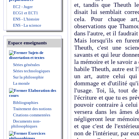
et, tandis que Theuth le
EC2 - Juger
disait lui semblait corre
ECG1 et ECT1
cela. Pour chaque art,
ENS - L'histoire
observations que Thamou
ENS - La science
dans l'autre, et il faudrai
Mais lorsqu'ils en furen
Espace enseignants
Theuth, c'est une scie
Sujets de
savants et qui leur donn
dissertation et textes
la mémoire et le savoir a 
Séries générales
habile Theuth, autre est
Séries technologiques
un art, autre celui qui
Sur la philosophie
dommage et d'utilité qu'
La morale
l'usage. Toi, là, tout d
Elaboration des
cours
l'écriture et que tu es pré
Bibliographies
pouvoir contraire à celui q
Traitement des notions
versera dans les âmes de
Citations commentées
négligeront leur mémoire,
Documents non-
et que c'est de l'extérie
philosophiques
non de l'intérieur, par e
Exercices
philosophiques