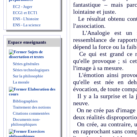
fantastique – mais parc
EC2 - Juger
lointaine et juste.
ECG1 et ECT1
Le résultat obtenu cont
ENS - L'histoire
l'association.
ENS - La science
L'Analogie est un m
ressemblance de rapports
Espace enseignants
dépend la force ou la faib
Sujets de
Ce qui est grand ce n'
dissertation et textes
qu'elle provoque ; si ce
Séries générales
l'image à sa mesure.
Séries technologiques
L'émotion ainsi provoq
Sur la philosophie
qu'elle est née en deh
La morale
évocation, de toute comp
Elaboration des
cours
Il y a la surprise et la
Bibliographies
neuve.
Traitement des notions
On ne crée pas d'image 
Citations commentées
deux réalités disproporti
Documents non-
On crée, au contraire, u
philosophiques
en rapprochant sans comp
Exercices
philosophiques