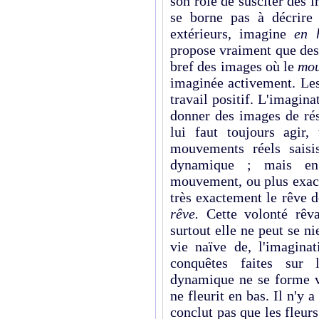
son rôle de susciter des
se borne pas à décrire
extérieurs, imagine
en
propose vraiment que des 
bref des images où le
mou
imaginée activement. Les
travail positif. L'imagi
donner des images de rés
lui faut toujours agir,
mouvements réels saisi
dynamique ; mais en
mouvement, ou plus exac
très exactement le rêve de
rêve.
Cette volonté rêvan
surtout elle ne peut se ni
vie naïve de, l'imagina
conquêtes faites sur 
dynamique ne se forme ve
ne fleurit en bas. Il n'y 
conclut pas que les fleur