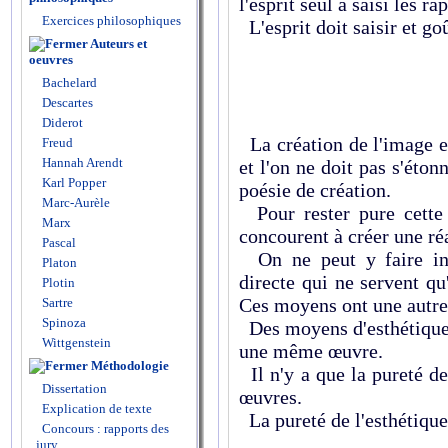
l'esprit seul a saisi les ra
Exercices philosophiques
L'esprit doit saisir et g
Auteurs et
oeuvres
Bachelard
Descartes
Diderot
La création de l'image e
Freud
Hannah Arendt
et l'on ne doit pas s'éton
Karl Popper
poésie de création.
Marc-Aurèle
Pour rester pure cette
Marx
concourent à créer une réa
Pascal
On ne peut y faire int
Platon
directe qui ne servent qu
Plotin
Ces moyens ont une autre 
Sartre
Spinoza
Des moyens d'esthétiques
Wittgenstein
une même œuvre.
Méthodologie
Il n'y a que la pureté d
Dissertation
œuvres.
Explication de texte
La pureté de l'esthétique
Concours : rapports des
jury