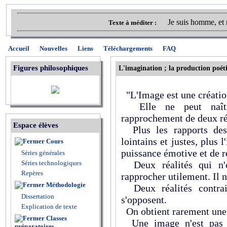
Je suis homme, et 
Texte à méditer :
Accueil
Nouvelles
Liens
Téléchargements
FAQ
Figures philosophiques
L'imagination ; la production poét
"L'Image est une création
Elle ne peut naîtr
rapprochement de deux ré
Espace élèves
Plus les rapports des 
lointains et justes, plus 
Cours
puissance émotive et de r
Séries générales
Séries technologiques
Deux réalités qui n'o
Repères
rapprocher utilement. Il n
Méthodologie
Deux réalités contrair
Dissertation
s'opposent.
Explication de texte
On obtient rarement une 
Classes
Une image n'est pas fo
préparatoires