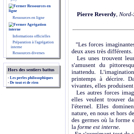
Ressources en
ligne
Pierre Reverdy
,
Nord-
Ressources en ligne
Agrégation
interne
Informations officielles
Préparation à l'agrégation
"Les forces imaginantes 
interne
deux axes très différents.
Ressources diverses
Les unes trouvent leur
s'amusent du pittoresq
Hors des sentiers battus
inattendu. L'imaginati
-
Les perles philosophiques
printemps à décrire. D
-
De tout et de rien
vivantes, elles produisent
Les autres forces imagin
elles veulent trouver da
l'éternel. Elles dominen
nature, en nous et hors d
des germes où la forme e
la
forme est interne.
En s'exprimant tout de s