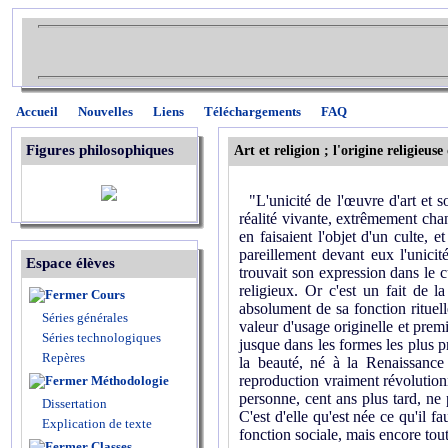
Accueil
Nouvelles
Liens
Téléchargements
FAQ
Figures philosophiques
Art et religion ; l'origine religieuse 
"L'unicité de l'œuvre d'art et s
réalité vivante, extrêmement cha
en faisaient l'objet d'un culte,
pareillement devant eux l'unicité
Espace élèves
trouvait son expression dans le c
religieux. Or c'est un fait de l
Cours
absolument de sa fonction rituell
Séries générales
valeur d'usage originelle et prem
Séries technologiques
jusque dans les formes les plus p
Repères
la beauté, né à la Renaissance
reproduction vraiment révolution
Méthodologie
personne, cent ans plus tard, ne pe
Dissertation
C'est d'elle qu'est née ce qu'il 
Explication de texte
fonction sociale, mais encore tou
Classes