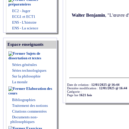
préparatoires
EC2 - Juger
Walter Benjamin
, "L'œuvre d'
ECG1 et ECT1
ENS - L'histoire
ENS - La science
Espace enseignants
Sujets de
dissertation et textes
Séries générales
Séries technologiques
Sur la philosophie
La morale
Date de création :
12/01/2025 @ 16:44
Dernière modification :
12/01/2025 @ 16:44
Elaboration des
Catégorie :
cours
Page lue
1621 fois
Bibliographies
Traitement des notions
Citations commentées
Documents non-
philosophiques
Exercices