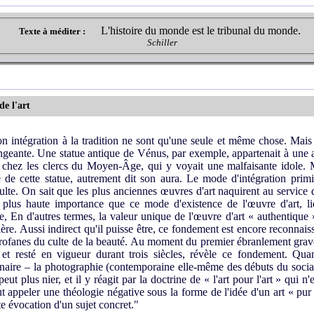
L'histoire du monde est le tribunal du monde.
Texte à méditer :
Schiller
de l'art
on intégration à la tradition ne sont qu'une seule et même chose. Mais 
ngeante. Une statue antique de Vénus, par exemple, appartenait à une au
 et chez les clercs du Moyen-Âge, qui y voyait une malfaisante idole. M
 de cette statue, autrement dit son aura. Le mode d'intégration primit
ulte. On sait que les plus anciennes œuvres d'art naquirent au service 
a plus haute importance que ce mode d'existence de l'œuvre d'art, li
e, En d'autres termes, la valeur unique de l'œuvre d'art « authentique »
ière. Aussi indirect qu'il puisse être, ce fondement est encore reconnais
rofanes du culte de la beauté. Au moment du premier ébranlement grave 
 et resté en vigueur durant trois siècles, révèle ce fondement. Qu
naire – la photographie (contemporaine elle-même des débuts du socialis
ut plus nier, et il y réagit par la doctrine de « l'art pour l'art » qui n'
faut appeler une théologie négative sous la forme de l'idée d'un art « pu
te évocation d'un sujet concret."