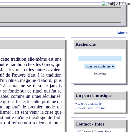
Admin
Recherche
cette tradition elle-même est une
tre tradition chez les Grecs, qui
ais les uns et les autres avaient
Rechercher
if de l'œuvre d'art à la tradition
d'un rituel, magique d'abord, puis
é à l'aura, ne se dissocie jamais
 se fonde sur ce rituel qui fut sa
Un peu de musique
sable, comme un rituel sécularisé,
qui l'affecte, le culte profane de
-
L'art du sample
and apparaît le premier mode de
-
Sweet soul music
me) l'art sent venir la crise que
est autre qu'une théologie de l'art.
r » qui refuse non seulement toute
Contact - Infos