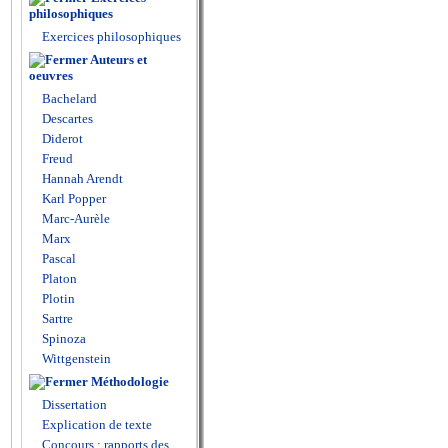
philosophiques
Exercices philosophiques
Auteurs et
oeuvres
Bachelard
Descartes
Diderot
Freud
Hannah Arendt
Karl Popper
Marc-Aurèle
Marx
Pascal
Platon
Plotin
Sartre
Spinoza
Wittgenstein
Méthodologie
Dissertation
Explication de texte
Concours : rapports des