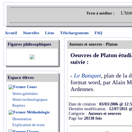
L'hist
Texte à méditer :
Accueil
Nouvelles
Liens
Téléchargements
FAQ
Figures philosophiques
Auteurs et oeuvres - Platon
Oeuvres de Platon étudia
suivie :
-
Le Banquet
, plan de la 
Espace élèves
format word, par Alain Ma
Cours
Ardennes.
Séries générales
Séries technologiques
Date de création :
03/03/2006 @ 12:
Repères
Dernière modification :
12/07/2011 @
Méthodologie
Catégorie :
Auteurs et oeuvres
Page lue
20138 fois
Dissertation
Explication de texte
Classes