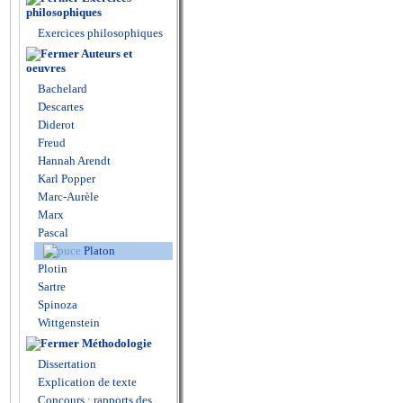
philosophiques
Exercices philosophiques
Auteurs et
oeuvres
Bachelard
Descartes
Diderot
Freud
Hannah Arendt
Karl Popper
Marc-Aurèle
Marx
Pascal
Platon
Plotin
Sartre
Spinoza
Wittgenstein
Méthodologie
Dissertation
Explication de texte
Concours : rapports des